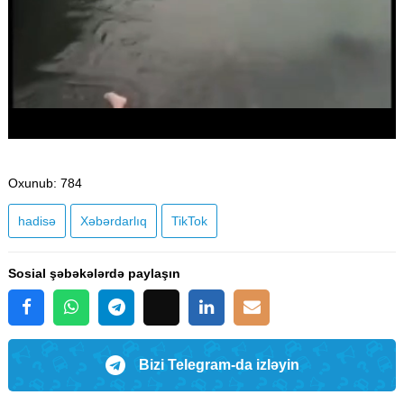
Oxunub
: 784
hadisə
Xəbərdarlıq
TikTok
Sosial şəbəkələrdə paylaşın
Bizi Telegram-da izləyin