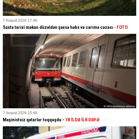
7 Avqust 2026 17:46
Saxta tarixi məkan düzəldən şəxsə həbs və cərimə cəzası
- FOTO
7 Avqust 2026 15:46
Maşinistsiz qatarlar toqquşdu -
18 İLDƏ İLK DƏFƏ