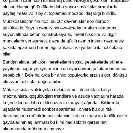
körpülərin üzərindən tullanaraq bunu videoya çəkdikləri müşahidə
olunur. Həmin görüntülərin daha sonra sosial platformalarda
paylaşılması və izləyici toplamaq məqsədi daşıdığı bildirilir.
Mütəxəssislərin fikrincə, bu cür davranışlar son dərəcə
təhlükəlidir. Suyun dərinliyinin əvvəlcədən məlum olmaması,
suyun altında beton konstruksiyalar, metal hissələr və digər
maneələrin yerləşməsi, eləcə də güclü axının insanı nəzarətsiz
şəkildə aparması hər an ağır xəsarət və ya faciə ilə nəticələnə
bilər.
Bundan əlavə, təhlükəli hərəkətlərin sosial şəbəkələrdə sürətlə
yayılması digər yeniyetmələrin də eyni davranışı təkrarlamasına
səbəb olur. Belə hallarda bir anlıq populyarlıq arzusu geri dönüşü
olmayan nəticələr doğura bilər.
Mütəxəssislər valideynləri övladlarının internetdə izlədiyi
məzmunlara, qoşulduqları trendlərə və asudə vaxtlarını harada
keçirdiklərinə daha ciddi nəzarət etməyə çağırırlar. Bildirilir ki,
uşaqlarla mütəmadi söhbət aparılması, onlara bu cür riskli
davranışların mümkün nəticələrinin izah edilməsi və təhlükəsizlik
qaydalarının aşılanması bu kimi hadisələrin qarşısının
alınmasında mühüm rol oynayır.