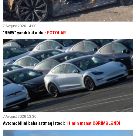
7 Avqust 2026 14:00
“BMW” yanıb kül oldu -
FOTOLAR
7 Avqust 2026 13:30
Avtomobilini baha satmaq istədi:
11 min manat CƏRİMƏLƏNDİ