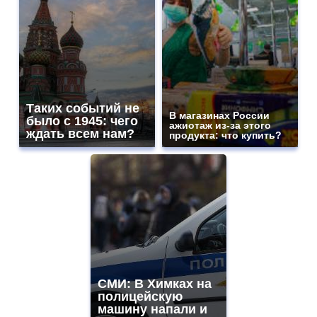
Таких событий не
В магазинах России
было с 1945: чего
ажиотаж из-за этого
ждать всем нам?
продукта: что купить?
СМИ: В Химках на
полицейскую
машину напали и