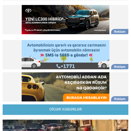
DİGƏR XƏBƏRLƏR