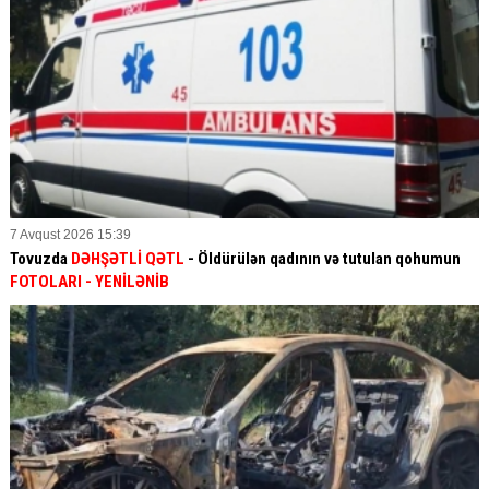
7 Avqust 2026 15:39
Tovuzda
DƏHŞƏTLİ QƏTL
- Öldürülən qadının və tutulan qohumun
FOTOLARI
- YENİLƏNİB