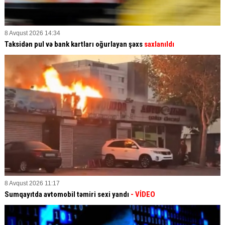
8 Avqust 2026 14:34
Taksidən pul və bank kartları oğurlayan şəxs
saxlanıldı
8 Avqust 2026 11:17
Sumqayıtda avtomobil təmiri sexi yandı
- VİDEO