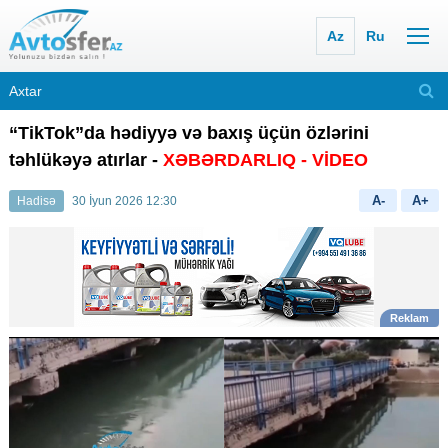
Az
Ru
“TikTok”da hədiyyə və baxış üçün özlərini
təhlükəyə atırlar -
XƏBƏRDARLIQ - VİDEO
A-
A+
Hadisə
30 İyun 2026 12:30