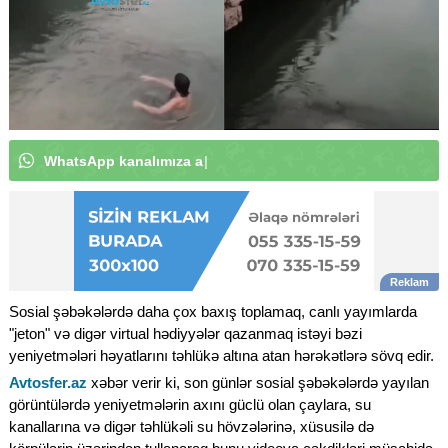
|
Sosial şəbəkələrdə daha çox baxış toplamaq, canlı yayımlarda
"jeton" və digər virtual hədiyyələr qazanmaq istəyi bəzi
yeniyetmələri həyatlarını təhlükə altına atan hərəkətlərə sövq edir.
Avtosfer.az
xəbər verir ki, son günlər sosial şəbəkələrdə yayılan
görüntülərdə yeniyetmələrin axını güclü olan çaylara, su
kanallarına və digər təhlükəli su hövzələrinə, xüsusilə də