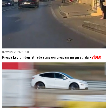
8 Avqust 2026 21:00
Piyada keçidindən istifadə etməyən piyadanı maşın vurdu -
VİDEO