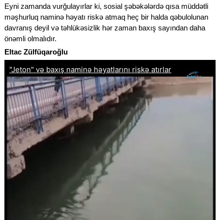
Eyni zamanda vurğulayırlar ki, sosial şəbəkələrdə qısa müddətli
məşhurluq naminə həyatı riskə atmaq heç bir halda qəbulolunan
davranış deyil və təhlükəsizlik hər zaman baxış sayından daha
önəmli olmalıdır.
Eltac Zülfüqaroğlu