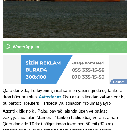
W
h
a
t
s
A
p
p
k
a
n
a
l
ı
m
ı
z
a
a
b
u
n
ə
o
l
u
n
|
Qara dənizdə, Türkiyənin şimal sahilləri yaxınlığında üç tankerə
dron hücumu olub.
Avtosfer.az
Oxu.az-a istinadən xəbər verir ki,
bu barədə "Reuters" "Tribeca"ya istinadən məlumat yayıb.
Agentlik bildirib ki, Palau bayrağı altında üzən və ballast
vəziyyətində olan "James II" tankeri hadisə baş verən zaman
Qara dənizdə Türkeli bölgəsindən təxminən 50 mil (80 km)