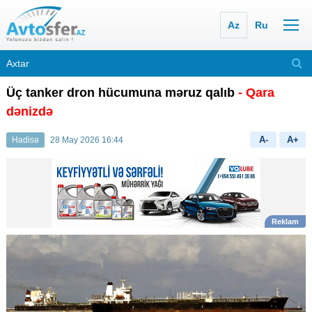
Az
Ru
Üç tanker dron hücumuna məruz qalıb
- Qara
dənizdə
A-
A+
Hadisə
28 May 2026 16:44