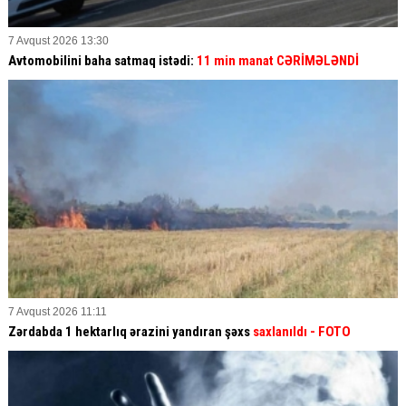
7 Avqust 2026 13:30
Avtomobilini baha satmaq istədi:
11 min manat CƏRİMƏLƏNDİ
7 Avqust 2026 11:11
Zərdabda 1 hektarlıq ərazini yandıran şəxs
saxlanıldı
- FOTO