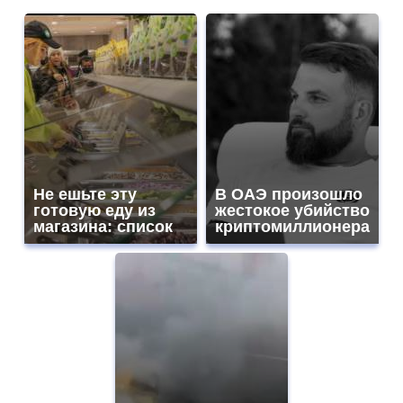
Не ешьте эту
В ОАЭ произошло
готовую еду из
жестокое убийство
магазина: список
криптомиллионера