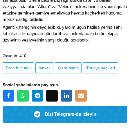
şimalda olub. Sierra Leone bayrağı altında üzən və ballast
vəziyyətində olan "Altura" və "Velora" tankerlərinin isə yaxınlıqdakı
ərazidə gəmidən-gəmiyə əməliyyatı həyata keçirərkən hücuma
məruz qaldığı bildirilir.
Agentlik həmçinin qeyd edib ki, yardım üçün hadisə yerinə sahil
təhlükəsizlik qayıqları göndərilib və tankerlərdəki bütün ekipaj
üzvlərinin vəziyyətinin yaxşı olduğu açıqlanıb.
Oxunub
: 410
Dron hücumu
tanker
Qara dəniz
Türkiyə sahilləri
Sosial şəbəkələrdə paylaşın
Bizi Telegram-da izləyin