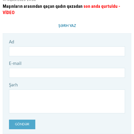
Maşınların arasından qaçan qadın qəzadan
son anda qurtuldu
-
VİDEO
ŞƏRH YAZ
Ad
E-mail
Şərh
GÖNDƏR