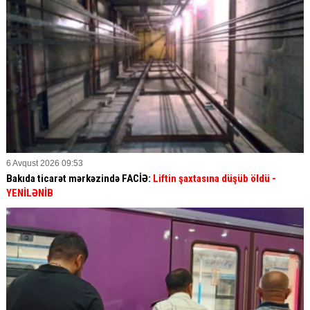
6 Avqust 2026 09:53
Bakıda ticarət mərkəzində FACİƏ:
Liftin şaxtasına düşüb öldü
-
YENİLƏNİB