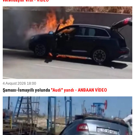
vətəndaşlar etdi
- VİDEO
4 Avqust 2026 18:00
Şamaxı-İsmayıllı yolunda
"Audi" yandı - ANBAAN VİDEO