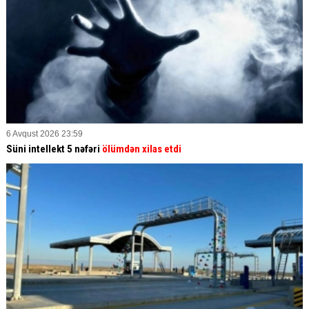
6 Avqust 2026 23:59
Süni intellekt 5 nəfəri
ölümdən xilas etdi