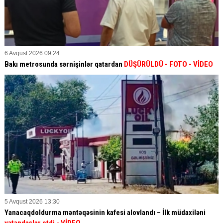
6 Avqust 2026 09:24
Bakı metrosunda sərnişinlər qatardan
DÜŞÜRÜLDÜ - FOTO - VİDEO
5 Avqust 2026 13:30
Yanacaqdoldurma məntəqəsinin kafesi alovlandı – İlk müdaxiləni