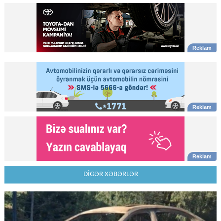
DİGƏR XƏBƏRLƏR