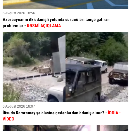
6 Avqust 2026 18:56
Azərbaycanın ilk ödənişli yolunda sürücüləri təngə gətirən
problemlər -
RƏSMİ AÇIQLAMA
6 Avqust 2026 18:07
İlisuda Ramramay şəlaləsinə gedənlərdən ödəniş alınır? -
İDDİA
-
VİDEO