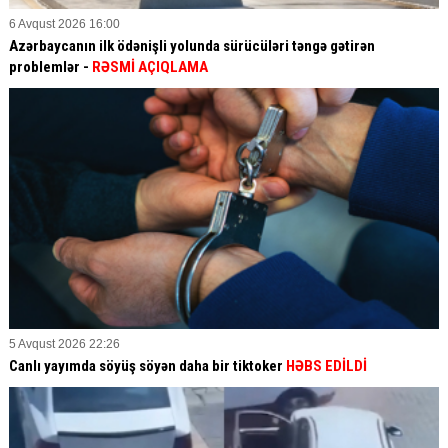
6 Avqust 2026 16:00
Azərbaycanın ilk ödənişli yolunda sürücüləri təngə gətirən
problemlər -
RƏSMİ AÇIQLAMA
5 Avqust 2026 22:26
Canlı yayımda söyüş söyən daha bir tiktoker
HƏBS EDİLDİ