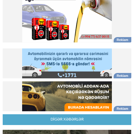
DİGƏR XƏBƏRLƏR