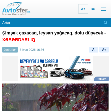
Az
Ru
Şimşək çaxacaq, leysan yağacaq, dolu düşəcək -
XƏBƏRDARLIQ
A-
A+
Xəbərlər
8 İyun 2026 16:36