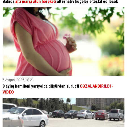
Bakıda
altı marşrutun hərəkəti
alternativ küçələrlə təşkil ediləcək
6 Avqust 2026 18:21
8 aylıq hamiləni yarıyolda düşürdən sürücü
CƏZALANDIRILDI
-
VİDEO