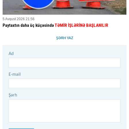
5 Avqust 2026 21:56
Paytaxtın daha üç küçəsində
TƏMİR İŞLƏRİNƏ BAŞLANILIR
ŞƏRH YAZ
Ad
E-mail
Şərh