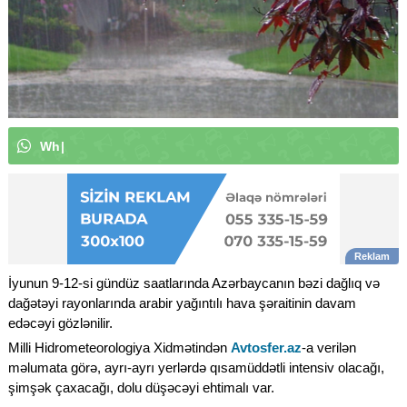
W
h
a
t
s
A
p
p
k
a
n
a
l
ı
m
ı
z
a
|
İyunun 9-12-si gündüz saatlarında Azərbaycanın bəzi dağlıq və
dağətəyi rayonlarında arabir yağıntılı hava şəraitinin davam
edəcəyi gözlənilir.
Milli Hidrometeorologiya Xidmətindən
Avtosfer.az
-a verilən
məlumata görə, ayrı-ayrı yerlərdə qısamüddətli intensiv olacağı,
şimşək çaxacağı, dolu düşəcəyi ehtimalı var.