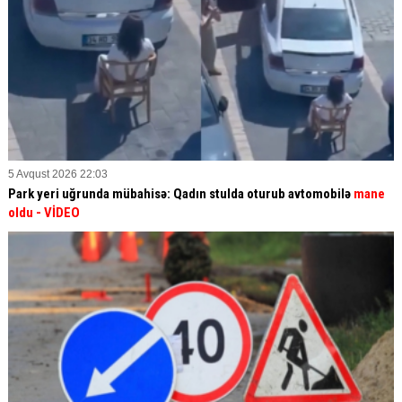
5 Avqust 2026 22:03
Park yeri uğrunda mübahisə: Qadın stulda oturub avtomobilə
mane
oldu
- VİDEO