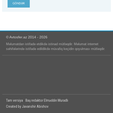
GÖNDƏR
© Avtosfer.az 2014 - 2026
Məlumatdan istifadə etdikdə istinad mütləqdir. Məlumat internet
səhifələrində istifadə edildikdə müvafiq keçidin qoyulması mütləqdir.
Tam versiya
Baş redaktor Elməddin Muradlı
Created by Javanshir Abishov