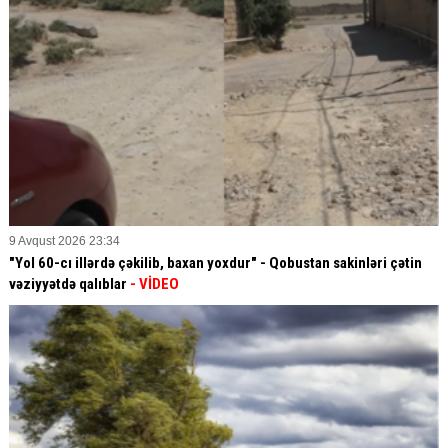
9 Avqust 2026 23:34
"Yol 60-cı illərdə çəkilib, baxan yoxdur" - Qobustan sakinləri çətin
vəziyyətdə qalıblar
- VİDEO