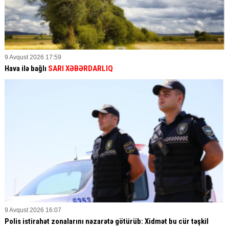
9 Avqust 2026 17:59
Hava ilə bağlı
SARI XƏBƏRDARLIQ
9 Avqust 2026 16:07
Polis istirahət zonalarını nəzarətə götürüb: Xidmət bu cür təşkil