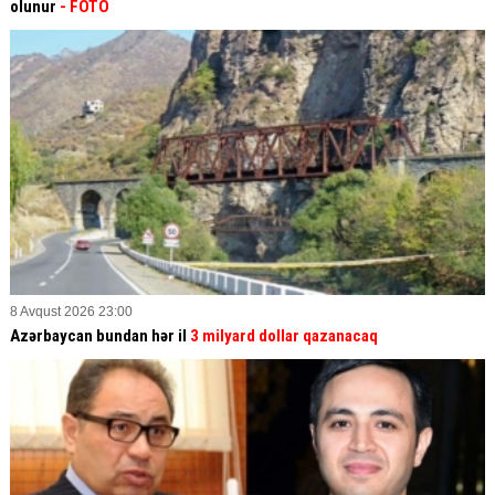
olunur
- FOTO
8 Avqust 2026 23:00
Azərbaycan bundan hər il
3 milyard dollar qazanacaq