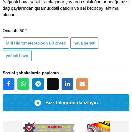
Yağıntılı hava şəraiti ilə əlaqədar çaylarda sululuğun artacağı, bəzi
dağ çaylarından qısamüddətli daşqın və sel keçəcəyi ehtimal
olunur.
Oxunub
: 502
Milli Hidrometeorologiya Xidməti
hava şəraiti
yağışlı hava
Sosial şəbəkələrdə paylaşın
Bizi Telegram-da izləyin