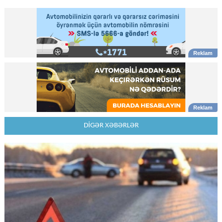
DİGƏR XƏBƏRLƏR