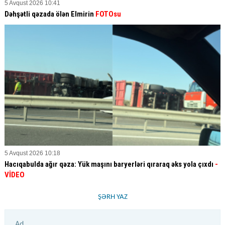
5 Avqust 2026 10:41
Dəhşətli qəzada ölən Elmirin
FOTOsu
5 Avqust 2026 10:18
Hacıqabulda ağır qəza: Yük maşını baryerləri qıraraq əks yola çıxdı
-
VİDEO
ŞƏRH YAZ
Ad