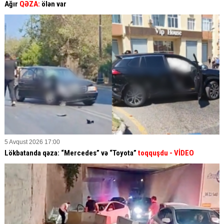
Ağır
QƏZA:
ölən var
5 Avqust 2026 17:00
Lökbatanda qəza: “Mercedes” və “Toyota”
toqquşdu
- VİDEO