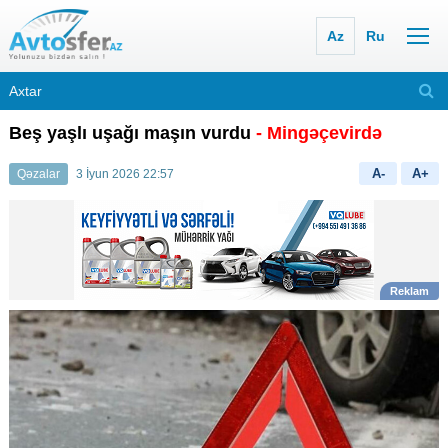
Az
Ru
Beş yaşlı uşağı maşın vurdu
- Mingəçevirdə
A-
A+
Qəzalar
3 İyun 2026 22:57