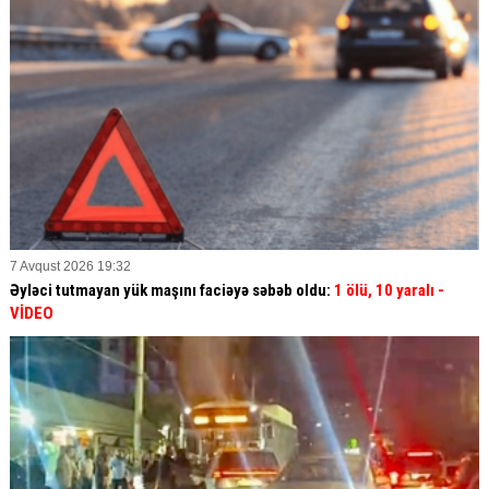
7 Avqust 2026 19:32
Əyləci tutmayan yük maşını faciəyə səbəb oldu:
1 ölü, 10 yaralı
-
VİDEO