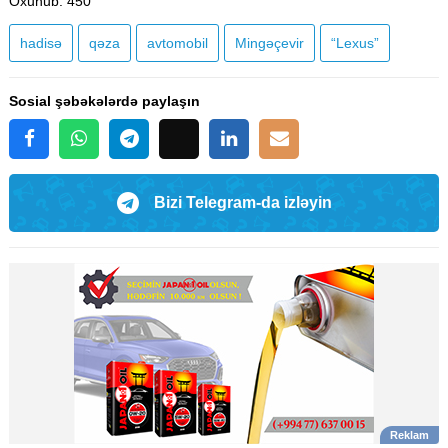
Oxunub
: 450
hadisə
qəza
avtomobil
Mingəçevir
“Lexus”
Sosial şəbəkələrdə paylaşın
Bizi Telegram-da izləyin