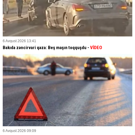
6 Avqust 2026 13:41
Bakıda zəncirvari qəza: Beş maşın toqquşdu -
VİDEO
6 Avqust 2026 09:09