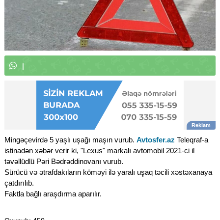
W
h
a
t
s
A
p
p
k
a
n
a
l
ı
m
ı
z
a
|
Mingəçevirdə 5 yaşlı uşağı maşın vurub.
Avtosfer.az
Teleqraf-a
istinadən xəbər verir ki, "Lexus" markalı avtomobil 2021-ci il
təvəllüdlü Pəri Bədrəddinovanı vurub.
Sürücü və ətrafdakıların köməyi ilə yaralı uşaq təcili xəstəxanaya
çatdırılıb.
Faktla bağlı araşdırma aparılır.