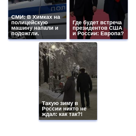
СМИ: В Химках на
полицейскую
Где будет встреча
машину напали и
президентов США
подожгли.
и России: Европа?
Такую зиму в
России никто не
ждал: как так?!