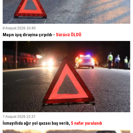
8 Avqust 2026 10:40
Maşın işıq dirəyinə çırpıldı -
Sürücü ÖLDÜ
7 Avqust 2026 22:37
İsmayıllıda ağır yol qəzası baş verib,
5 nəfər yaralanıb