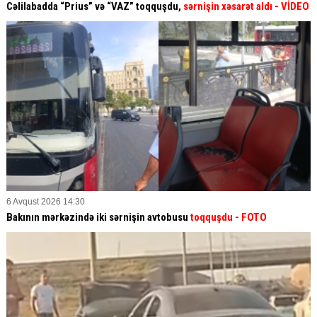
Cəlilabadda “Prius” və “VAZ” toqquşdu,
sərnişin xəsarət aldı
- VİDEO
6 Avqust 2026 14:30
Bakının mərkəzində iki sərnişin avtobusu
toqquşdu
- FOTO