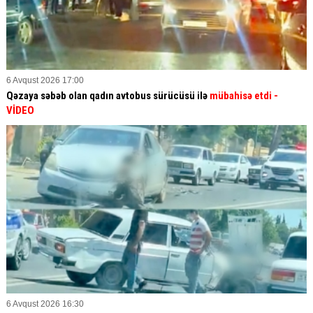
6 Avqust 2026 17:00
Qəzaya səbəb olan qadın avtobus sürücüsü ilə
mübahisə etdi
-
VİDEO
6 Avqust 2026 16:30