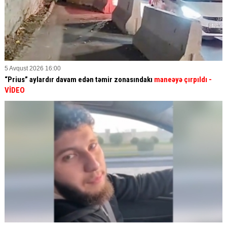
5 Avqust 2026 16:00
“Prius” aylardır davam edən təmir zonasındakı
maneəyə çırpıldı
-
VİDEO