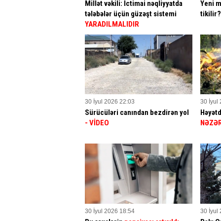
Millət vəkili: İctimai nəqliyyatda
Yeni m
tələbələr üçün güzəşt sistemi
tikilir
YARADILMALIDIR
30 İyul 2026 22:03
30 İyul
Sürücüləri canından bezdirən yol
Həyətd
- VİDEO
NƏZƏR
30 İyul 2026 18:54
30 İyul