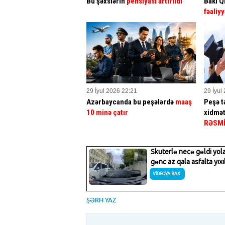
Bu şəxslərin
pensiyası artırıldı
Bakı Q
fəaliyy
29 İyul 2026 22:21
29 İyul
Azərbaycanda bu peşələrdə
maaş
Peşə tə
10 minə çatır
xidmət
RƏSM
ŞƏRH YAZ