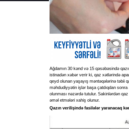
Ağdamın 30 kənd və 15 qəsəbəsində qazın 
istinadən xəbər verir ki, qaz xətlərində ap
qeyd olunan yaşayış məntəqələrinə təbii q
məhdudiyyətin işlər başa çatdıqdan sonra a
olunması nəzərdə tutulur. Sakinlərdən qaz 
əməl etmələri xahiş olunur.
Qazın verilişində fasilələr yaranacaq kən