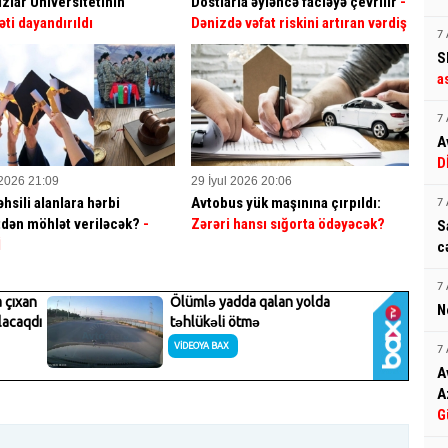
ızlar Universitetinin
Dostlarla əyləncə faciəyə çevrilir
-
əti dayandırıldı
Dənizdə vəfat riskini artıran vərdiş
7 
S
a
7 
A
D
 2026 21:09
29 İyul 2026 20:06
hsili alanlara hərbi
Avtobus yük maşınına çırpıldı:
7 
dən möhlət veriləcək?
-
Zərəri hansı sığorta ödəyəcək?
S
İ
c
7 
N
7 
A
A
G