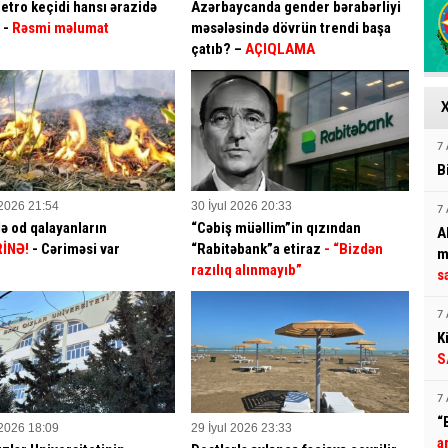
etro keçidi hansı ərazidə
Azərbaycanda gender bərabərliyi
? -
Rəsmi məlumat
məsələsində dövrün trendi başa
çatıb? –
AÇIQLAMA
7 
B
 2026 21:54
30 İyul 2026 20:33
7 
ə od qalayanların
“Cəbiş müəllim”in qızından
A
İNƏ!
- Cəriməsi var
“Rabitəbank”a etiraz
- “Bizdən
m
razılıq alınmayıb”
s
7 
K
S
7 
“
 2026 18:09
29 İyul 2026 23:33
a