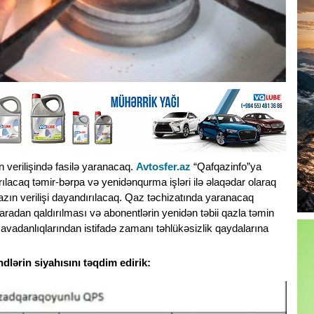
verilişində fasilə yaranacaq.
Avtosfer.az
“Qafqazinfo”ya
arılacaq təmir-bərpa və yenidənqurma işləri ilə əlaqədar olaraq
azın verilişi dayandırılacaq. Qaz təchizatında yaranacaq
radan qaldırılması və abonentlərin yenidən təbii qazla təmin
avadanlıqlarından istifadə zamanı təhlükəsizlik qaydalarına
dlərin siyahısını təqdim edirik: