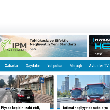
Xəbərlər
Qaydalar
Yol polisi
Maraqlı
Avtosfer TV
+
İctimai nəqliyyatda subsidiya
Sürücü bu yolayrıcında hansı