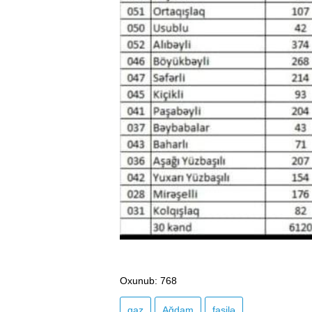
Oxunub
: 768
qaz
Ağdam
fasilə