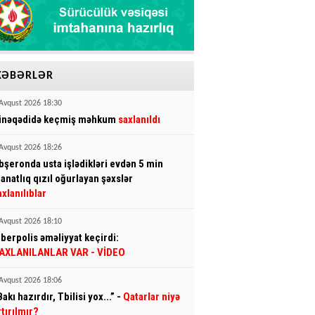
XƏBƏRLƏR
Avqust 2026 18:30
inəqədidə keçmiş məhkum
saxlanıldı
Avqust 2026 18:26
bşeronda usta işlədikləri evdən 5 min
anatlıq qızıl oğurlayan şəxslər
axlanılıblar
Avqust 2026 18:10
iberpolis əməliyyat keçirdi:
AXLANILANLAR VAR
- VİDEO
Avqust 2026 18:06
Bakı hazırdır, Tbilisi yox...” -
Qatarlar niyə
rtırılmır?