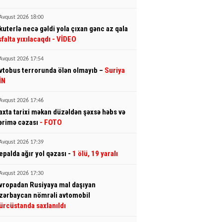
Avqust 2026 18:00
kuterlə necə gəldi yola çıxan gənc az qala
sfalta yıxılacaqdı
- VİDEO
Avqust 2026 17:54
vtobus terrorunda ölən olmayıb –
Suriya
İN
Avqust 2026 17:46
axta tarixi məkan düzəldən şəxsə həbs və
ərimə cəzası
- FOTO
Avqust 2026 17:39
epalda ağır yol qəzası -
1 ölü, 19 yaralı
Avqust 2026 17:30
vropadan Rusiyaya mal daşıyan
zərbaycan nömrəli avtomobil
ürcüstanda saxlanıldı