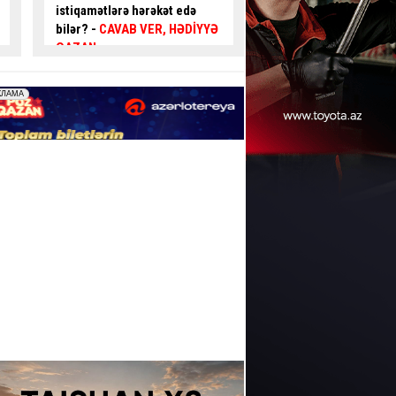
qəzaya səbəb ola bilərmi?
–
gənc az qala
asfalta
Mütəxəssis AÇIQLADI - VİDEO
yıxılacaqdı
- VİDEO