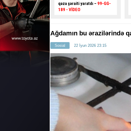
iti yaratdı –
99-GG-
əngəlli şəxsi yola çıxmağa
DEO
məcbur qoydu
- FOTO
Ağdamın bu ərazilərində q
Sosial
22 İyun 2026 23:15