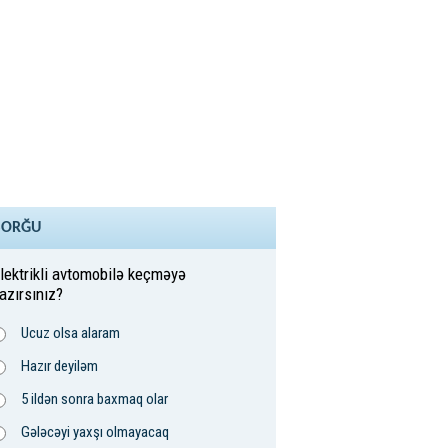
SORĞU
lektrikli avtomobilə keçməyə
azırsınız?
Ucuz olsa alaram
Hazır deyiləm
5 ildən sonra baxmaq olar
Gələcəyi yaxşı olmayacaq