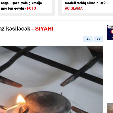
modeli tətbiq oluna bilər?
–
istiqamətlərə hərəkət edə
AÇIQLAMA
bilər? -
CAVAB VER, HƏDİYYƏ
QAZAN
az kəsiləcək
- SİYAHI
A-
A+