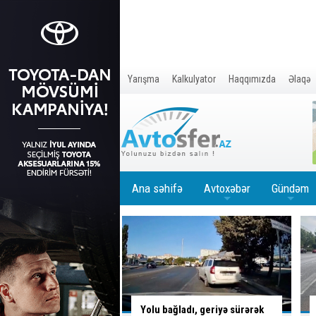
Yarışma
Kalkulyator
Haqqımızda
Əlaqə
Ana səhifə
Avtoxəbər
Gündəm
+
+
ladı, geriyə sürərək
Piyada keçidini zəbt etdi,