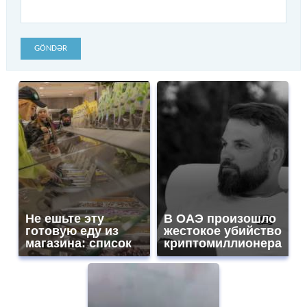
GÖNDƏR
Не ешьте эту
В ОАЭ произошло
готовую еду из
жестокое убийство
магазина: список
криптомиллионера