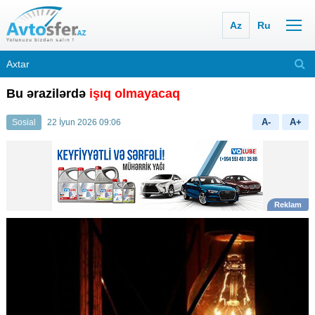
Az
Ru
Bu ərazilərdə
işıq olmayacaq
A-
A+
Sosial
22 İyun 2026 09:06