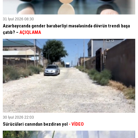
31 İyul 2026 08:30
Azərbaycanda gender bərabərliyi məsələsində dövrün trendi başa
çatıb? –
AÇIQLAMA
30 İyul 2026 22:03
Sürücüləri canından bezdirən yol
- VİDEO