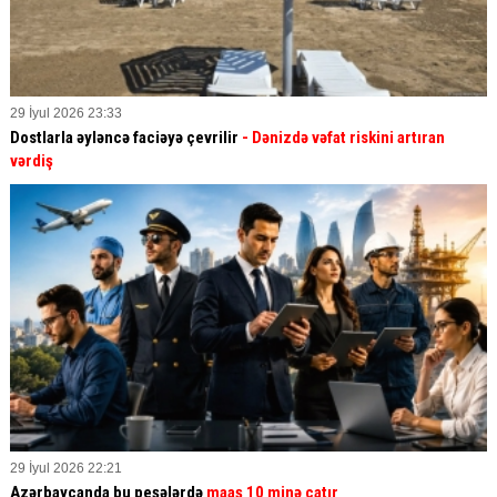
29 İyul 2026 23:33
Dostlarla əyləncə faciəyə çevrilir
- Dənizdə vəfat riskini artıran
vərdiş
29 İyul 2026 22:21
Azərbaycanda bu peşələrdə
maaş 10 minə çatır