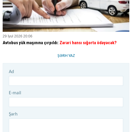
29 İyul 2026 20:06
Avtobus yük maşınına çırpıldı:
Zərəri hansı sığorta ödəyəcək?
ŞƏRH YAZ
Ad
E-mail
Şərh