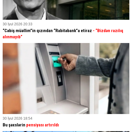
30 İyul 2026 20:33
“Cəbiş müəllim”in qızından “Rabitəbank”a etiraz
- “Bizdən razılıq
alınmayıb”
30 İyul 2026 18:54
Bu şəxslərin
pensiyası artırıldı