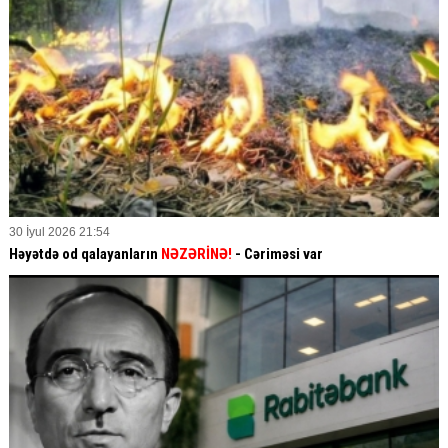
30 İyul 2026 21:54
Həyətdə od qalayanların
NƏZƏRİNƏ!
- Cəriməsi var