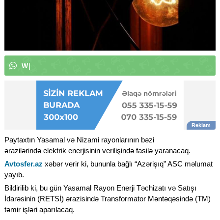
W
h
a
t
s
A
p
p
k
a
n
a
l
ı
m
ı
|
Paytaxtın Yasamal və Nizami rayonlarının bəzi
ərazilərində elektrik enerjisinin verilişində fasilə yaranacaq.
Avtosfer.az
xəbər verir ki, bununla bağlı “Azərişıq” ASC məlumat
yayıb.
Bildirilib ki, bu gün Yasamal Rayon Enerji Təchizatı və Satışı
İdarəsinin (RETSİ) ərazisində Transformator Məntəqəsində (TM)
təmir işləri aparılacaq.