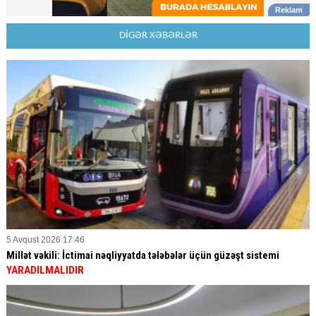
DİGƏR XƏBƏRLƏR
5 Avqust 2026 17:46
Millət vəkili: İctimai nəqliyyatda tələbələr üçün güzəşt sistemi
YARADILMALIDIR