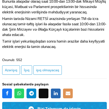
Bununla əlaqədar olaraq saat 10:00-dan 13:00-dək Mikayıl Müşfiq
küçəsi, Mətbuat və Parlament prospektlərinin bir hissəsində
elektrik enerjisinin verilişində məhdudiyyət yaranacaq.
Həmin tarixdə Nizami RETSİ ərazisində yerləşən TM-də icra
olunacaq təmir-təftiş işləri ilə əlaqədar fasilə saat 10:00-dan 13:00-
dək Şirin Mirzəyev və Əliağa Kürçaylı küçələrinin bəzi hissələrini
əhatə edəcək.
Təmir işləri yekunlaşdıqdan sonra həmin ərazilər daha keyfiyyətli
elektrik enerjisi ilə təmin olunacaq.
Oxunub
: 552
Azərişıq
İşıq
işıq olmayacaq
Sosial şəbəkələrdə paylaşın
Bizi Telegram-da izləyin