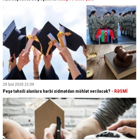
29 İyul 2026 21:09
Peşə təhsili alanlara hərbi xidmətdən möhlət veriləcək?
- RƏSMİ