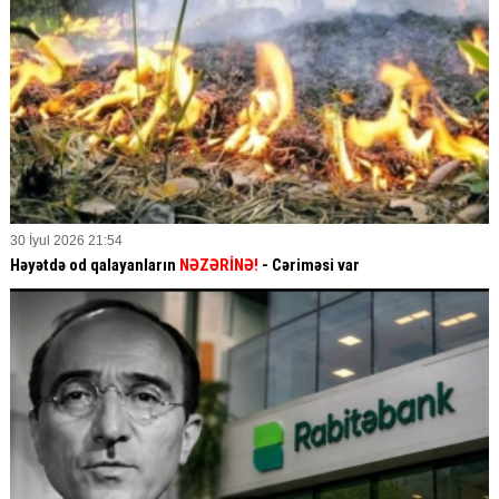
30 İyul 2026 21:54
Həyətdə od qalayanların
NƏZƏRİNƏ!
- Cəriməsi var