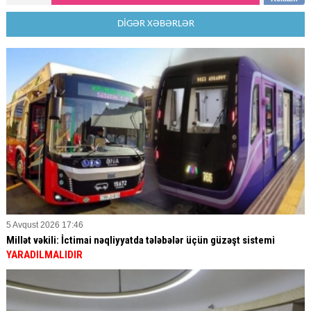
DİGƏR XƏBƏRLƏR
5 Avqust 2026 17:46
Millət vəkili: İctimai nəqliyyatda tələbələr üçün güzəşt sistemi
YARADILMALIDIR