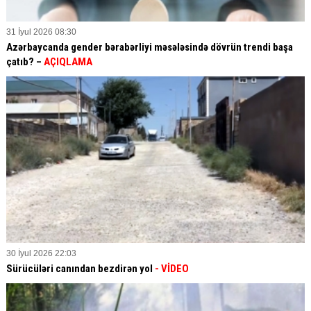
31 İyul 2026 08:30
Azərbaycanda gender bərabərliyi məsələsində dövrün trendi başa
çatıb? –
AÇIQLAMA
30 İyul 2026 22:03
Sürücüləri canından bezdirən yol
- VİDEO