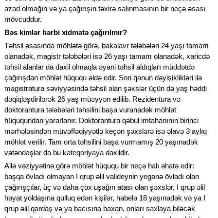
azad olmağın və ya çağırışın təxirə salınmasının bir neçə əsası
mövcuddur.
Bəs kimlər hərbi xidmətə çağırılmır?
Təhsil əsasında möhlətə görə, bakalavr tələbələri 24 yaşı tamam
olanadək, magistr tələbələri isə 26 yaşı tamam olanadək, xaricdə
təhsil alanlar da daxil olmaqla əyani təhsil aldıqları müddətdə
çağırışdan möhlət hüququ əldə edir. Son qanun dəyişiklikləri ilə
magistratura səviyyəsində təhsil alan şəxslər üçün də yaş həddi
dəqiqləşdirilərək 26 yaş müəyyən edilib. Rezidentura və
doktorantura tələbələri təhsilini başa vuranadək möhlət
hüququndan yararlanır. Doktorantura qəbul imtahanının birinci
mərhələsindən müvəffəqiyyətlə keçən şəxslərə isə əlavə 3 aylıq
möhlət verilir. Tam orta təhsilini başa vurmamış 20 yaşınadək
vətəndaşlar da bu kateqoriyaya daxildir.
Ailə vəziyyətinə görə möhlət hüququ bir neçə halı əhatə edir:
başqa övladı olmayan I qrup əlil valideynin yeganə övladı olan
çağırışçılar, üç və daha çox uşağın atası olan şəxslər, I qrup əlil
həyat yoldaşına qulluq edən kişilər, habelə 18 yaşınadək və ya I
qrup əlil qardaş və ya bacısına baxan, onları saxlaya biləcək