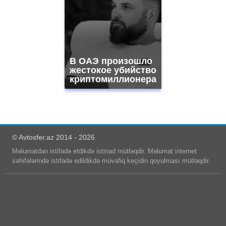
В ОАЭ произошло
жестокое убийство
криптомиллионера
© Avtosfer.az 2014 - 2026
Məlumatdan istifadə etdikdə istinad mütləqdir. Məlumat internet
səhifələrində istifadə edildikdə müvafiq keçidin qoyulması mütləqdir.