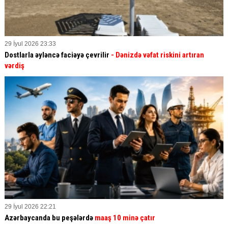
29 İyul 2026 23:33
Dostlarla əyləncə faciəyə çevrilir
- Dənizdə vəfat riskini artıran
vərdiş
29 İyul 2026 22:21
Azərbaycanda bu peşələrdə
maaş 10 minə çatır