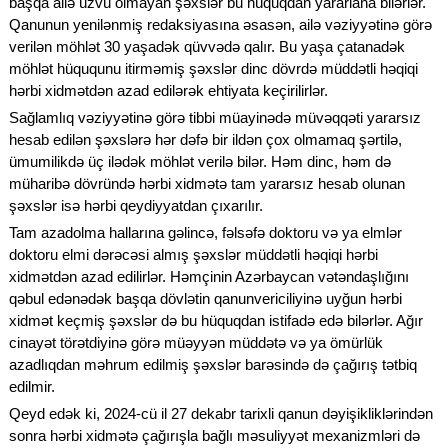
başqa ailə üzvü olmayan şəxslər bu hüquqdan yararlana bilərlər.
Qanunun yenilənmiş redaksiyasına əsasən, ailə vəziyyətinə görə
verilən möhlət 30 yaşadək qüvvədə qalır. Bu yaşa çatanadək
möhlət hüququnu itirməmiş şəxslər dinc dövrdə müddətli həqiqi
hərbi xidmətdən azad edilərək ehtiyata keçirilirlər.
Sağlamlıq vəziyyətinə görə tibbi müayinədə müvəqqəti yararsız
hesab edilən şəxslərə hər dəfə bir ildən çox olmamaq şərtilə,
ümumilikdə üç ilədək möhlət verilə bilər. Həm dinc, həm də
müharibə dövründə hərbi xidmətə tam yararsız hesab olunan
şəxslər isə hərbi qeydiyyatdan çıxarılır.
Tam azadolma hallarına gəlincə, fəlsəfə doktoru və ya elmlər
doktoru elmi dərəcəsi almış şəxslər müddətli həqiqi hərbi
xidmətdən azad edilirlər. Həmçinin Azərbaycan vətəndaşlığını
qəbul edənədək başqa dövlətin qanunvericiliyinə uyğun hərbi
xidmət keçmiş şəxslər də bu hüquqdan istifadə edə bilərlər. Ağır
cinayət törətdiyinə görə müəyyən müddətə və ya ömürlük
azadlıqdan məhrum edilmiş şəxslər barəsində də çağırış tətbiq
edilmir.
Qeyd edək ki, 2024-cü il 27 dekabr tarixli qanun dəyişikliklərindən
sonra hərbi xidmətə çağırışla bağlı məsuliyyət mexanizmləri də