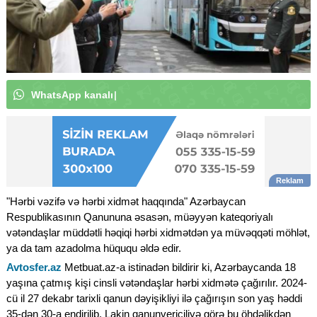
W
h
a
t
s
A
p
p
k
a
n
a
l
ı
m
ı
z
a
a
b
u
n
ə
o
l
u
n
|
"Hərbi vəzifə və hərbi xidmət haqqında" Azərbaycan
Respublikasının Qanununa əsasən, müəyyən kateqoriyalı
vətəndaşlar müddətli həqiqi hərbi xidmətdən ya müvəqqəti möhlət,
ya da tam azadolma hüququ əldə edir.
Avtosfer.az
Metbuat.az-a istinadən bildirir ki, Azərbaycanda 18
yaşına çatmış kişi cinsli vətəndaşlar hərbi xidmətə çağırılır. 2024-
cü il 27 dekabr tarixli qanun dəyişikliyi ilə çağırışın son yaş həddi
35-dən 30-a endirilib. Lakin qanunvericiliyə görə bu öhdəlikdən