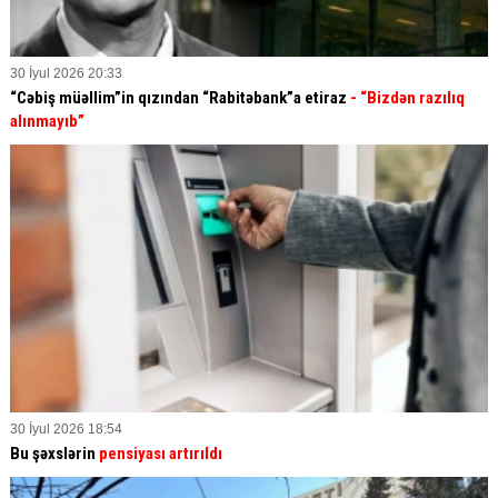
30 İyul 2026 20:33
“Cəbiş müəllim”in qızından “Rabitəbank”a etiraz
- “Bizdən razılıq
alınmayıb”
30 İyul 2026 18:54
Bu şəxslərin
pensiyası artırıldı