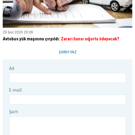
29 İyul 2026 20:06
Avtobus yük maşınına çırpıldı:
Zərəri hansı sığorta ödəyəcək?
ŞƏRH YAZ
Ad
E-mail
Şərh