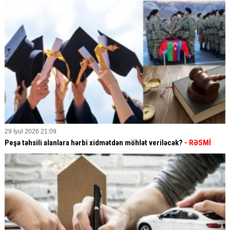
29 İyul 2026 21:09
Peşə təhsili alanlara hərbi xidmətdən möhlət veriləcək?
- RƏSMİ