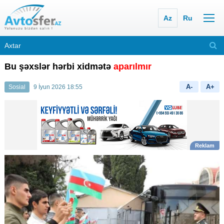
Az
Ru
Bu şəxslər hərbi xidmətə
aparılmır
A-
A+
Sosial
9 İyun 2026 18:55