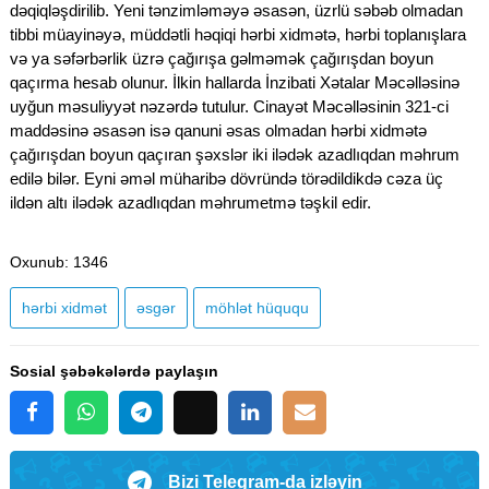
dəqiqləşdirilib. Yeni tənzimləməyə əsasən, üzrlü səbəb olmadan
tibbi müayinəyə, müddətli həqiqi hərbi xidmətə, hərbi toplanışlara
və ya səfərbərlik üzrə çağırışa gəlməmək çağırışdan boyun
qaçırma hesab olunur. İlkin hallarda İnzibati Xətalar Məcəlləsinə
uyğun məsuliyyət nəzərdə tutulur. Cinayət Məcəlləsinin 321-ci
maddəsinə əsasən isə qanuni əsas olmadan hərbi xidmətə
çağırışdan boyun qaçıran şəxslər iki ilədək azadlıqdan məhrum
edilə bilər. Eyni əməl müharibə dövründə törədildikdə cəza üç
ildən altı ilədək azadlıqdan məhrumetmə təşkil edir.
Oxunub
: 1346
hərbi xidmət
əsgər
möhlət hüququ
Sosial şəbəkələrdə paylaşın
Bizi Telegram-da izləyin