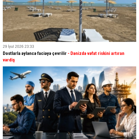
29 İyul 2026 23:33
Dostlarla əyləncə faciəyə çevrilir
- Dənizdə vəfat riskini artıran
vərdiş