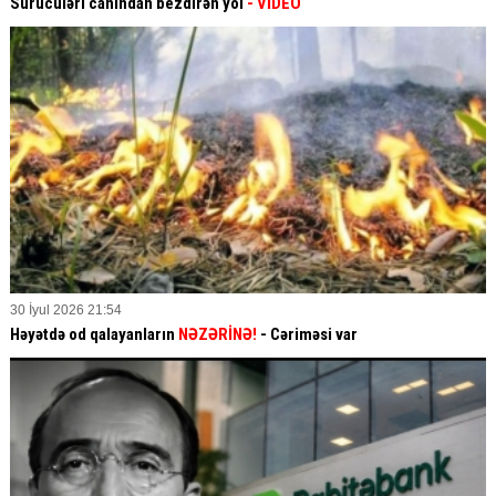
Sürücüləri canından bezdirən yol
- VİDEO
30 İyul 2026 21:54
Həyətdə od qalayanların
NƏZƏRİNƏ!
- Cəriməsi var