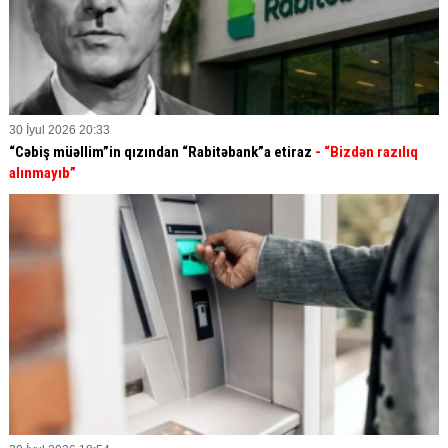
30 İyul 2026 20:33
“Cəbiş müəllim”in qızından “Rabitəbank”a etiraz
- “Bizdən razılıq
alınmayıb”