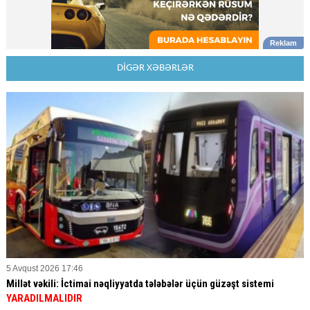
DİGƏR XƏBƏRLƏR
5 Avqust 2026 17:46
Millət vəkili: İctimai nəqliyyatda tələbələr üçün güzəşt sistemi
YARADILMALIDIR