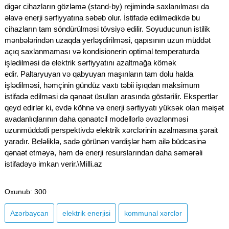
digər cihazların gözləmə (stand-by) rejimində saxlanılması da
əlavə enerji sərfiyyatına səbəb olur. İstifadə edilmədikdə bu
cihazların tam söndürülməsi tövsiyə edilir. Soyuducunun istilik
mənbələrindən uzaqda yerləşdirilməsi, qapısının uzun müddət
açıq saxlanmaması və kondisionerin optimal temperaturda
işlədilməsi də elektrik sərfiyyatını azaltmağa kömək
edir. Paltaryuyan və qabyuyan maşınların tam dolu halda
işlədilməsi, həmçinin gündüz vaxtı təbii işıqdan maksimum
istifadə edilməsi də qənaət üsulları arasında göstərilir. Ekspertlər
qeyd edirlər ki, evdə köhnə və enerji sərfiyyatı yüksək olan məişət
avadanlıqlarının daha qənaətcil modellərlə əvəzlənməsi
uzunmüddətli perspektivdə elektrik xərclərinin azalmasına şərait
yaradır. Beləliklə, sadə görünən vərdişlər həm ailə büdcəsinə
qənaət etməyə, həm də enerji resurslarından daha səmərəli
istifadəyə imkan verir.\Milli.az
Oxunub
: 300
Azərbaycan
elektrik enerjisi
kommunal xərclər