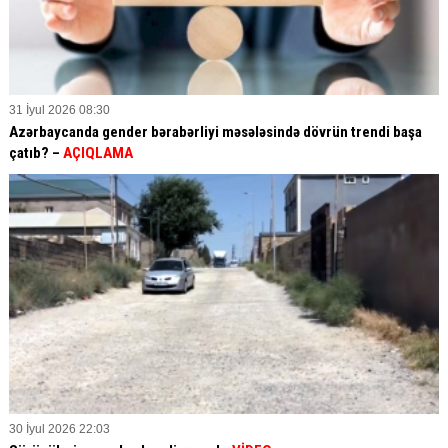
31 İyul 2026 08:30
Azərbaycanda gender bərabərliyi məsələsində dövrün trendi başa
çatıb? –
AÇIQLAMA
30 İyul 2026 22:03