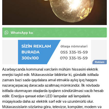
W
h
a
t
s
A
p
p
k
a
n
a
l
ı
m
ı
z
a
a
b
u
n
ə
o
l
u
n
|
Azərbaycanda kommunal xərclərin mühüm hissəsini elektrik
enerjisi təşkil edir. Mütəxəssislər bildirirlər ki, gündəlik istifadə
zamanı bəzi sadə qaydalara əməl etməklə aylıq işıq haqqını
nəzərəçarpacaq dərəcədə azaltmaq mümkündür. İlk növbədə
istifadə olunmayan otaqlarda işıqların söndürülməsi vacib hesab
edilir. Enerjiyə qənaət edən LED lampalar adi lampalarla
müqayisədə daha az elektrik sərf edir və uzunömürlü olur.
Mütəxəssislərin sözlərinə görə, televizor, kompüter, modem və