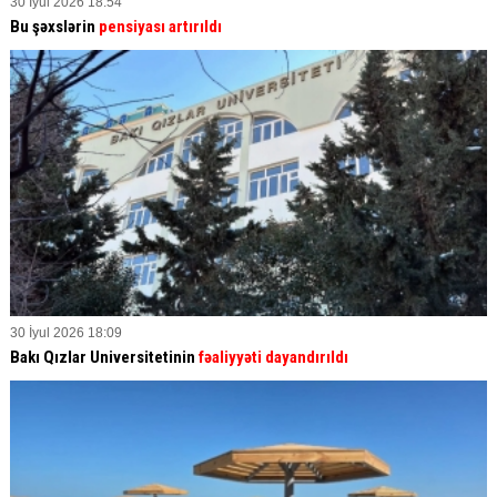
30 İyul 2026 18:54
Bu şəxslərin
pensiyası artırıldı
30 İyul 2026 18:09
Bakı Qızlar Universitetinin
fəaliyyəti dayandırıldı