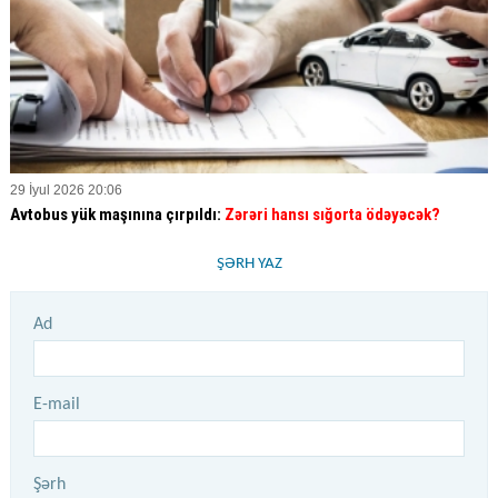
29 İyul 2026 20:06
Avtobus yük maşınına çırpıldı:
Zərəri hansı sığorta ödəyəcək?
ŞƏRH YAZ
Ad
E-mail
Şərh