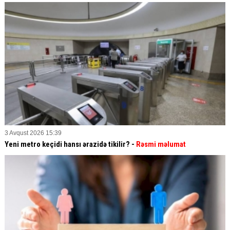
3 Avqust 2026 15:39
Yeni metro keçidi hansı ərazidə tikilir? -
Rəsmi məlumat