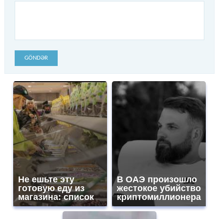
GÖNDƏR
Не ешьте эту
В ОАЭ произошло
готовую еду из
жестокое убийство
магазина: список
криптомиллионера