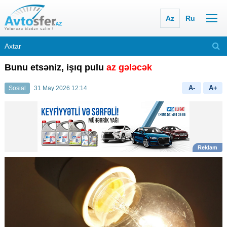
Az
Ru
Bunu etsəniz, işıq pulu
az gələcək
A-
A+
Sosial
31 May 2026 12:14