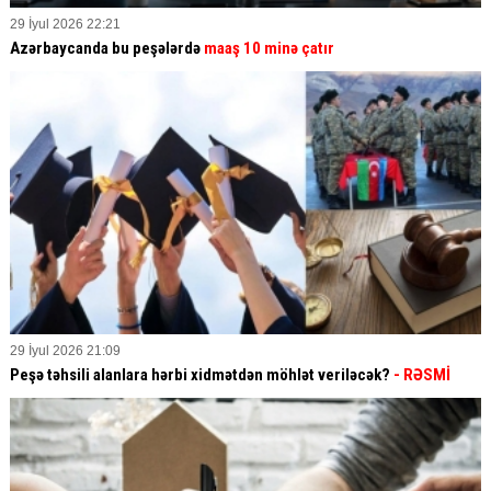
29 İyul 2026 22:21
Azərbaycanda bu peşələrdə
maaş 10 minə çatır
29 İyul 2026 21:09
Peşə təhsili alanlara hərbi xidmətdən möhlət veriləcək?
- RƏSMİ