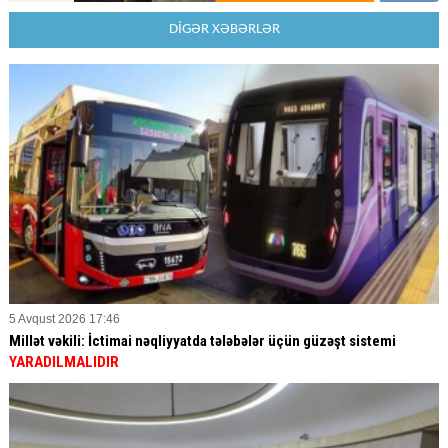
DİGƏR XƏBƏRLƏR
5 Avqust 2026 17:46
Millət vəkili: İctimai nəqliyyatda tələbələr üçün güzəşt sistemi
YARADILMALIDIR