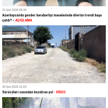
31 İyul 2026 08:30
Azərbaycanda gender bərabərliyi məsələsində dövrün trendi başa
çatıb? –
AÇIQLAMA
30 İyul 2026 22:03
Sürücüləri canından bezdirən yol
- VİDEO