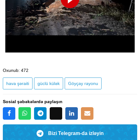
Oxunub
: 472
hava şəraiti
güclü külək
Göyçay rayonu
Sosial şəbəkələrdə paylaşın
Bizi Telegram-da izləyin