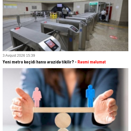
3 Avqust 2026 15:39
Yeni metro keçidi hansı ərazidə tikilir? -
Rəsmi məlumat