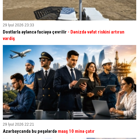
29 İyul 2026 23:33
Dostlarla əyləncə faciəyə çevrilir
- Dənizdə vəfat riskini artıran
vərdiş
29 İyul 2026 22:21
Azərbaycanda bu peşələrdə
maaş 10 minə çatır