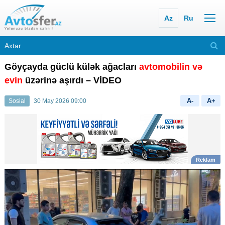
Az
Ru
Göyçayda güclü külək ağacları
avtomobilin və
evin
üzərinə aşırdı – VİDEO
A-
A+
Sosial
30 May 2026 09:00