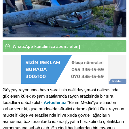
W
h
a
t
s
A
p
p
k
a
n
a
l
ı
m
ı
z
a
a
b
u
n
|
Göyçay rayonunda hava şəraitinin qəfil dəyişməsi nəticəsində
güclənən külək axşam saatlarında rayon ərazisində bir sıra
fəsadlara səbəb olub.
Avtosfer.az
"Bizim.Media"ya istinadən
xəbər verir ki, qısa müddətdə sürətini artıran güclü külək rayonun
müxtəlif küçə və ərazilərində iri və xırda gövdəli ağacların
aşmasına, bəzi ərazilərdə isə nəqliyyatın hərəkətində çətinliklərin
yaranmasına səbəb olub. Ən ciddi hadisələrdən biri rayonun