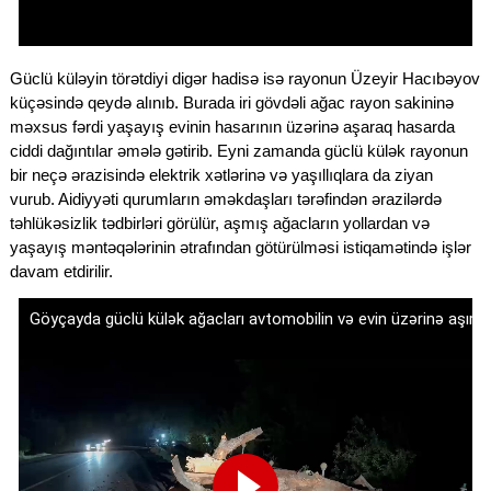
Güclü küləyin törətdiyi digər hadisə isə rayonun Üzeyir Hacıbəyov
küçəsində qeydə alınıb. Burada iri gövdəli ağac rayon sakininə
məxsus fərdi yaşayış evinin hasarının üzərinə aşaraq hasarda
ciddi dağıntılar əmələ gətirib. Eyni zamanda güclü külək rayonun
bir neçə ərazisində elektrik xətlərinə və yaşıllıqlara da ziyan
vurub. Aidiyyəti qurumların əməkdaşları tərəfindən ərazilərdə
təhlükəsizlik tədbirləri görülür, aşmış ağacların yollardan və
yaşayış məntəqələrinin ətrafından götürülməsi istiqamətində işlər
davam etdirilir.