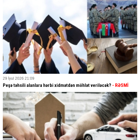
29 İyul 2026 21:09
Peşə təhsili alanlara hərbi xidmətdən möhlət veriləcək?
- RƏSMİ