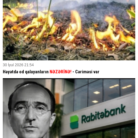
30 İyul 2026 21:54
Həyətdə od qalayanların
NƏZƏRİNƏ!
- Cəriməsi var