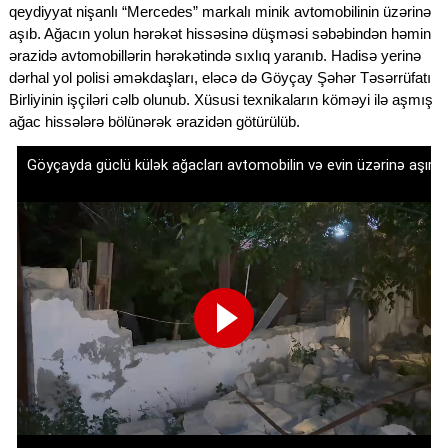
qeydiyyat nişanlı “Mercedes” markalı minik avtomobilinin üzərinə
aşıb. Ağacın yolun hərəkət hissəsinə düşməsi səbəbindən həmin
ərazidə avtomobillərin hərəkətində sıxlıq yaranıb. Hadisə yerinə
dərhal yol polisi əməkdaşları, eləcə də Göyçay Şəhər Təsərrüfatı
Birliyinin işçiləri cəlb olunub. Xüsusi texnikaların köməyi ilə aşmış
ağac hissələrə bölünərək ərazidən götürülüb.