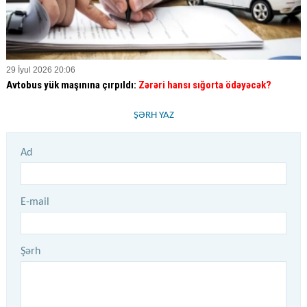
29 İyul 2026 20:06
Avtobus yük maşınına çırpıldı:
Zərəri hansı sığorta ödəyəcək?
ŞƏRH YAZ
Ad
E-mail
Şərh