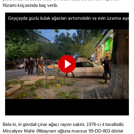
Nizami küçəsində baş verib.
Belə ki, iri gövdəli çinar ağacı rayon sakini, 1976-cı il təvəllüdlü
Mirzəliyev Mahir Əlibayram oğluna məxsus 99-DD-803 dövlət