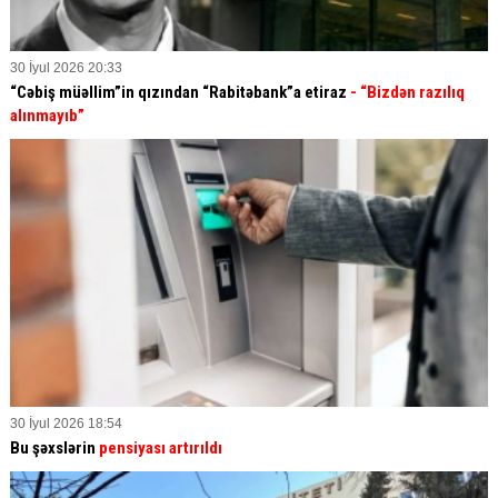
30 İyul 2026 20:33
“Cəbiş müəllim”in qızından “Rabitəbank”a etiraz
- “Bizdən razılıq
alınmayıb”
30 İyul 2026 18:54
Bu şəxslərin
pensiyası artırıldı