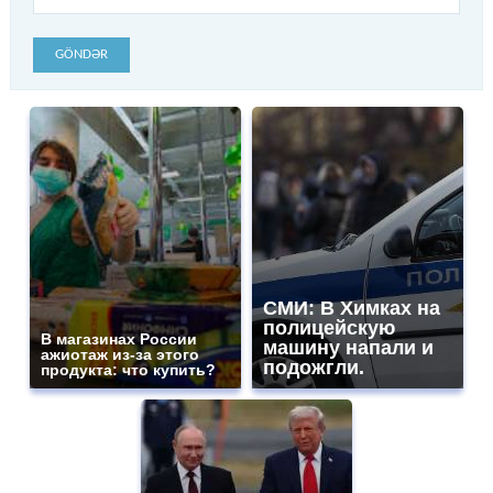
GÖNDƏR
СМИ: В Химках на
полицейскую
В магазинах России
машину напали и
ажиотаж из-за этого
подожгли.
продукта: что купить?