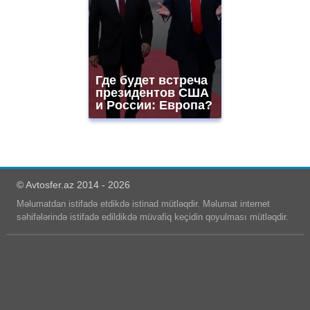
Где будет встреча
президентов США
и России: Европа?
© Avtosfer.az 2014 - 2026
Məlumatdan istifadə etdikdə istinad mütləqdir. Məlumat internet
səhifələrində istifadə edildikdə müvafiq keçidin qoyulması mütləqdir.