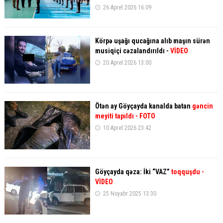
26 Aprel 2026 16:09
Körpə uşağı qucağına alıb maşın sürən
musiqiçi cəzalandırıldı -
VİDEO
20 Aprel 2026 13:00
Ötən ay Göyçayda kanalda batan
gəncin
meyiti tapıldı - FOTO
10 Aprel 2026 23:42
Göyçayda qəza: İki “VAZ”
toqquşdu
-
VİDEO
25 Noyabr 2025 13:30