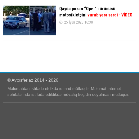
Qayda pozan “Opel” sürücüsü
motosikletçini
vurub yerə sərdi
- VİDEO
25 İyun 2025 16:30
© Avtosfer.az 2014 - 2026
Məlumatdan istifadə etdikdə istinad mütləqdir. Məlumat internet
səhifələrində istifadə edildikdə müvafiq keçidin qoyulması mütləqdir.