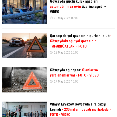
Göyçayda güclü külək ağacları
avtomobilin və evin
üzərinə aşırdı –
VİDEO
30 May 2026 09:00
Qardaşı da yol qəzasının qurbanı olub
-
Göyçaydakı ağır yol qəzasının
TƏFƏRRÜATLARI - FOTO
28 May 2026 20:00
Göyçayda ağır qəza:
Ölənlər və
yaralananlar var - FOTO - VİDEO
27 May 2026 16:00
Vilayət Eyvazov Göyçayda sıra baxışı
keçirdi
- 230 nəfər növbəti mərhələdə -
FOTO - VİDEO