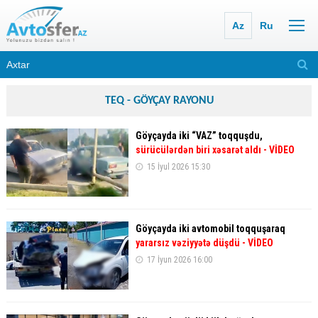
Az
Ru
TEQ - GÖYÇAY RAYONU
Göyçayda iki “VAZ” toqquşdu,
sürücülərdən biri xəsarət aldı
- VİDEO
15 İyul 2026 15:30
Göyçayda iki avtomobil toqquşaraq
yararsız vəziyyətə düşdü
- VİDEO
17 İyun 2026 16:00