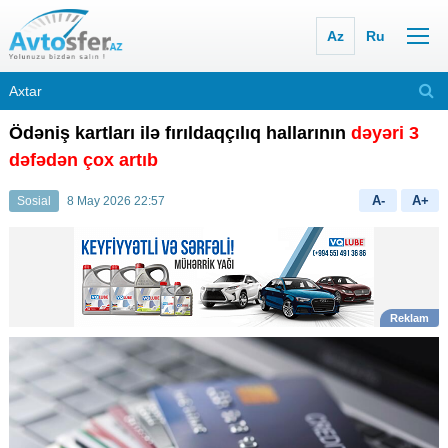
Az
Ru
Ödəniş kartları ilə fırıldaqçılıq hallarının
dəyəri 3
dəfədən çox artıb
A-
A+
Sosial
8 May 2026 22:57