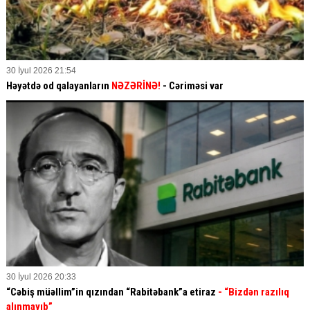
30 İyul 2026 21:54
Həyətdə od qalayanların
NƏZƏRİNƏ!
- Cəriməsi var
30 İyul 2026 20:33
“Cəbiş müəllim”in qızından “Rabitəbank”a etiraz
- “Bizdən razılıq
alınmayıb”