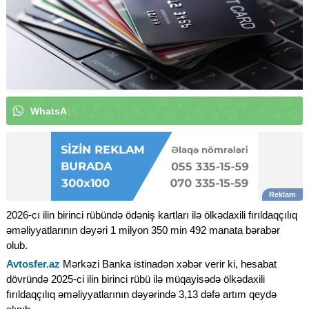
W
h
a
t
s
A
p
p
k
a
n
a
l
ı
m
ı
z
a
a
b
u
n
ə
|
2026-cı ilin birinci rübündə ödəniş kartları ilə ölkədaxili fırıldaqçılıq
əməliyyatlarının dəyəri 1 milyon 350 min 492 manata bərabər
olub.
Avtosfer.az
Mərkəzi Banka istinadən xəbər verir ki, hesabat
dövründə 2025-ci ilin birinci rübü ilə müqayisədə ölkədaxili
fırıldaqçılıq əməliyyatlarının dəyərində 3,13 dəfə artım qeydə