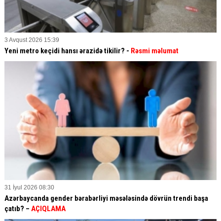
3 Avqust 2026 15:39
Yeni metro keçidi hansı ərazidə tikilir? -
Rəsmi məlumat
31 İyul 2026 08:30
Azərbaycanda gender bərabərliyi məsələsində dövrün trendi başa
çatıb? –
AÇIQLAMA