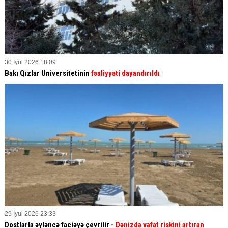
30 İyul 2026 18:09
Bakı Qızlar Universitetinin
fəaliyyəti dayandırıldı
29 İyul 2026 23:33
Dostlarla əyləncə faciəyə çevrilir
- Dənizdə vəfat riskini artıran