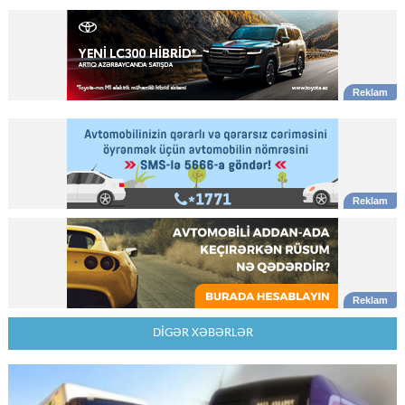
DİGƏR XƏBƏRLƏR