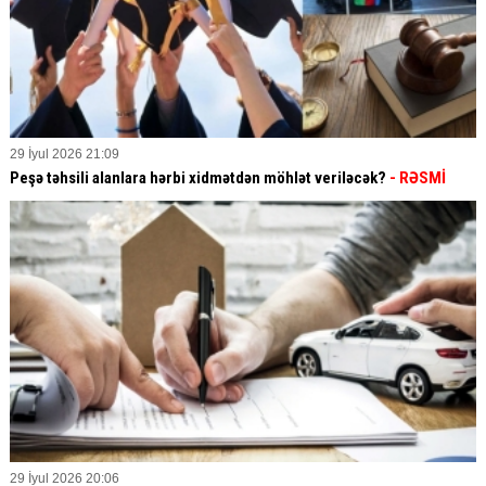
29 İyul 2026 21:09
Peşə təhsili alanlara hərbi xidmətdən möhlət veriləcək?
- RƏSMİ
29 İyul 2026 20:06