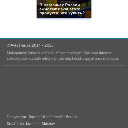
В магазинах России
ажиотаж из-за этого
продукта: что купить?
© Avtosfer.az 2014 - 2026
Məlumatdan istifadə etdikdə istinad mütləqdir. Məlumat internet
səhifələrində istifadə edildikdə müvafiq keçidin qoyulması mütləqdir.
Tam versiya
Baş redaktor Elməddin Muradlı
Created by Javanshir Abishov