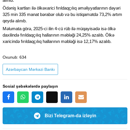
alınıb.
Ödəniş kartları ilə ölkəxarici fırıldaqçılıq əməliyyatlarının dəyəri
325 min 335 manat bərabər olub və bu istiqamətdə 73,2% artım
qeydə alınıb.
Məlumata görə, 2025-ci ilin 4-cü rüb ilə müqayisədə isə ölkə
daxilində fırıldaqçılıq hallarının məbləği 24,25% azalıb. Ölkə
xaricində fırıldaqçılıq hallarının məbləği isə 12,17% azalıb.
Oxunub
: 634
Azərbaycan Mərkəzi Bankı
Sosial şəbəkələrdə paylaşın
Bizi Telegram-da izləyin