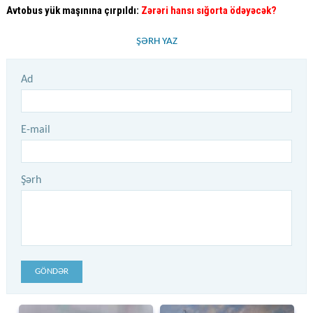
Avtobus yük maşınına çırpıldı:
Zərəri hansı sığorta ödəyəcək?
ŞƏRH YAZ
Ad
E-mail
Şərh
GÖNDƏR