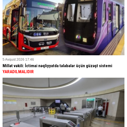
5 Avqust 2026 17:46
Millət vəkili: İctimai nəqliyyatda tələbələr üçün güzəşt sistemi
YARADILMALIDIR