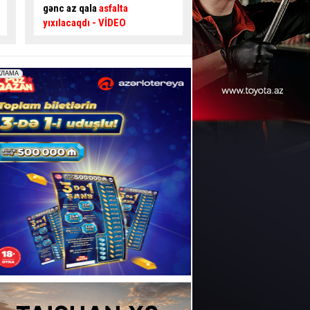
təsir edir? –
Usta AÇIQLADI
təhlükəli ötmə - Sür
şəraiti yaratdı
- VİDE