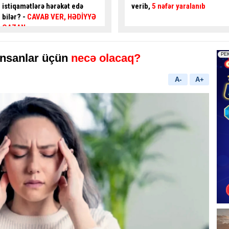
verib,
5 nəfər yaralanıb
gənc az qala
asfalta
yıxılacaqdı
- VİDEO
nsanlar üçün
necə olacaq?
A-
A+