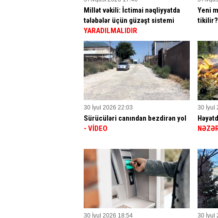
Millət vəkili: İctimai nəqliyyatda
Yeni m
tələbələr üçün güzəşt sistemi
tikilir
YARADILMALIDIR
30 İyul 2026 22:03
30 İyul
Sürücüləri canından bezdirən yol
Həyətd
- VİDEO
NƏZƏR
30 İyul 2026 18:54
30 İyul