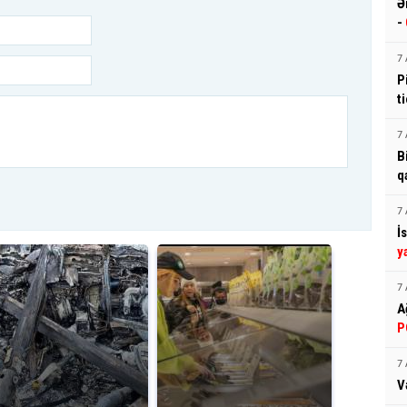
Ə
-
7 
P
t
7 
B
q
7 
İ
y
7 
A
P
7 
V