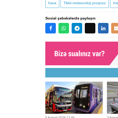
hava
Tibbi-meteoroloji proqnoz
me
Sosial şəbəkələrdə paylaşın
5 Avqust 2026 17:46
3 Avqus