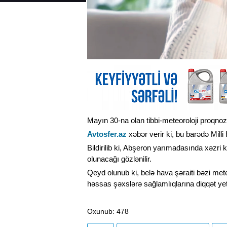
Mayın 30-na olan tibbi-meteoroloji proqnoz
Avtosfer.az
xəbər verir ki, bu barədə Mill
Bildirilib ki, Abşeron yarımadasında xəzri 
olunacağı gözlənilir.
Qeyd olunub ki, belə hava şəraiti bəzi met
həssas şəxslərə sağlamlıqlarına diqqət yet
Oxunub
: 478