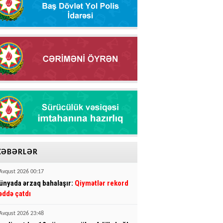
XƏBƏRLƏR
Avqust 2026 00:17
ünyada ərzaq bahalaşır:
Qiymətlər rekord
əddə çatdı
Avqust 2026 23:48