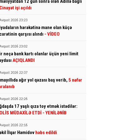
məliyyatdan 12 gün sonra ölən Adillə bağlı
Cinayət işi açıldı
Avqust 2026 23:23
iyadaların hərəkətinə mane olan küçə
icarətinin qarşısı alındı
- VİDEO
Avqust 2026 23:02
ir neçə bank kartı olanlar üçün yeni limit
aydası
AÇIQLANDI
Avqust 2026 22:37
smayıllıda ağır yol qəzası baş verib,
5 nəfər
aralanıb
Avqust 2026 22:26
ğdaşda 17 yaşlı qıza toy etmək istədilər:
OLİS MÜDAXİLƏ ETDİ
- YENİLƏNİB
Avqust 2026 22:16
əkil İlqar Həmidov
həbs edildi