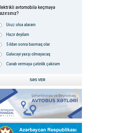
lektrikli avtomobilə keçməyə
azırsınız?
Ucuz olsa alaram
Hazır deyiləm
5 ildən sonra baxmaq olar
Gələcəyi yaxşı olmayacaq
Cavab verməyə çətinlik çəkirəm