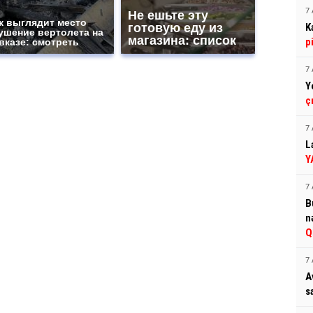
7 
Не ешьте эту
к выглядит место
готовую еду из
K
ушение вертолета на
магазина: список
p
вказе: смотреть
7 
Y
ç
7 
L
Y
7 
B
n
Q
7 
A
s