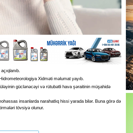
 açıqlanıb.
i Hidrometeorologiya Xidməti məlumat yayıb.
küləyinin güclənəcəyi və rütubətli hava şəraitinin müşahidə
eohəssas insanlarda narahatlıq hissi yarada bilər. Buna görə də
irmələri tövsiyə olunur.