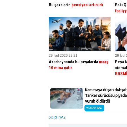
Bu şəxslərin
pensiyası artırıldı
Bakı Q
fəaliyy
29 İyul 2026 22:21
29 İyul
Azərbaycanda bu peşələrdə
maaş
Peşə tə
10 minə çatır
xidmət
RƏSM
ŞƏRH YAZ