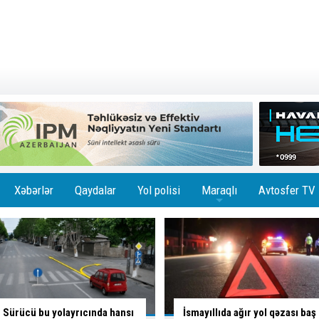
Xəbərlər
Qaydalar
Yol polisi
Maraqlı
Avtosfer TV
+
İsmayıllıda ağır yol qəzası baş
Skuterlə necə gəldi yola çıxan