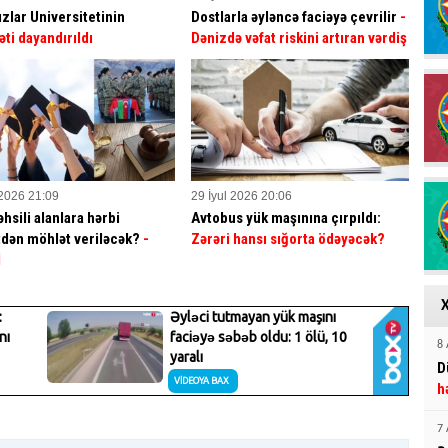
ızlar Universitetinin
Dostlarla əyləncə faciəyə çevrilir
-
əti dayandırıldı
Dənizdə vəfat riskini artıran vərdiş
 2026 21:09
29 İyul 2026 20:06
hsili alanlara hərbi
Avtobus yük maşınına çırpıldı:
dən möhlət veriləcək?
-
Zərəri hansı sığorta ödəyəcək?
İ
8 
D
h
7 