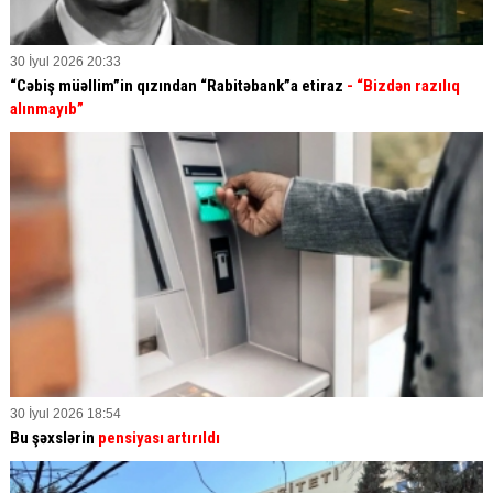
30 İyul 2026 20:33
“Cəbiş müəllim”in qızından “Rabitəbank”a etiraz
- “Bizdən razılıq
alınmayıb”
30 İyul 2026 18:54
Bu şəxslərin
pensiyası artırıldı