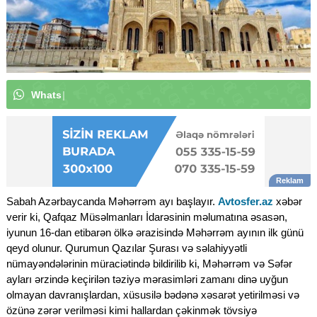
W
h
a
t
s
A
p
p
k
a
n
a
l
ı
m
ı
z
a
a
b
u
n
ə
|
Sabah Azərbaycanda Məhərrəm ayı başlayır.
Avtosfer.az
xəbər
verir ki, Qafqaz Müsəlmanları İdarəsinin məlumatına əsasən,
iyunun 16-dan etibarən ölkə ərazisində Məhərrəm ayının ilk günü
qeyd olunur.
Qurumun Qazılar Şurası və səlahiyyətli
nümayəndələrinin müraciətində bildirilib ki, Məhərrəm və Səfər
ayları ərzində keçirilən təziyə mərasimləri zamanı dinə uyğun
olmayan davranışlardan, xüsusilə bədənə xəsarət yetirilməsi və
özünə zərər verilməsi kimi hallardan çəkinmək tövsiyə