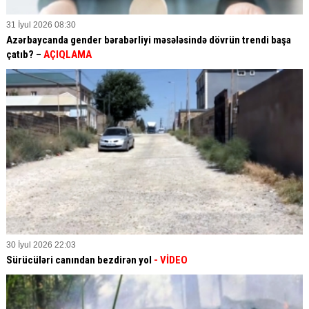
31 İyul 2026 08:30
Azərbaycanda gender bərabərliyi məsələsində dövrün trendi başa
çatıb? –
AÇIQLAMA
30 İyul 2026 22:03
Sürücüləri canından bezdirən yol
- VİDEO