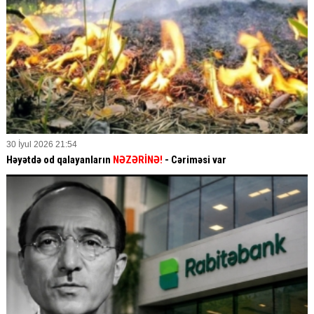
30 İyul 2026 21:54
Həyətdə od qalayanların
NƏZƏRİNƏ!
- Cəriməsi var