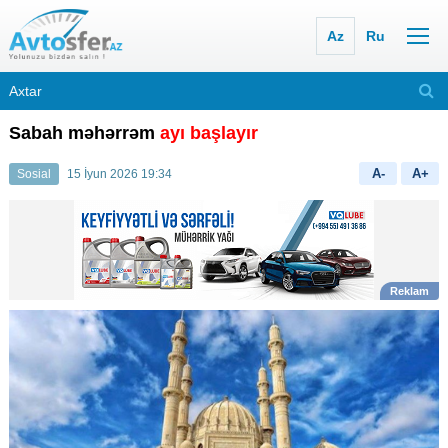
Az
Ru
Sabah məhərrəm
ayı başlayır
A-
A+
Sosial
15 İyun 2026 19:34