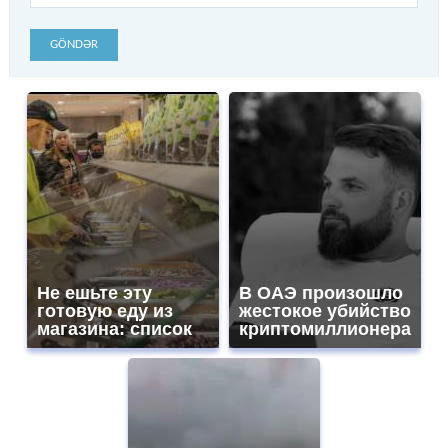
GÖNDƏR
Не ешьте эту
В ОАЭ произошло
готовую еду из
жестокое убийство
магазина: список
криптомиллионера