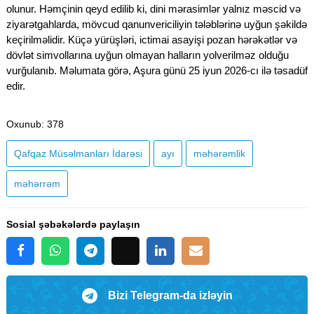
olunur.
Həmçinin qeyd edilib ki, dini mərasimlər yalnız məscid və
ziyarətgahlarda, mövcud qanunvericiliyin tələblərinə uyğun şəkildə
keçirilməlidir.
Küçə yürüşləri, ictimai asayişi pozan hərəkətlər və
dövlət simvollarına uyğun olmayan halların yolverilməz olduğu
vurğulanıb. Məlumata görə, Aşura günü 25 iyun 2026-cı ilə təsadüf
edir.
Oxunub
: 378
Qafqaz Müsəlmanları İdarəsi
ayı
məhərəmlik
məhərrəm
Sosial şəbəkələrdə paylaşın
Bizi Telegram-da izləyin