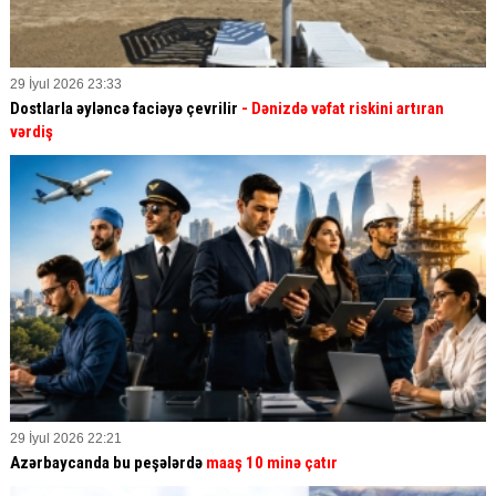
29 İyul 2026 23:33
Dostlarla əyləncə faciəyə çevrilir
- Dənizdə vəfat riskini artıran
vərdiş
29 İyul 2026 22:21
Azərbaycanda bu peşələrdə
maaş 10 minə çatır