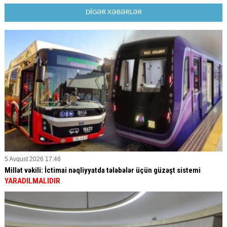
DİGƏR XƏBƏRLƏR
5 Avqust 2026 17:46
Millət vəkili: İctimai nəqliyyatda tələbələr üçün güzəşt sistemi
YARADILMALIDIR