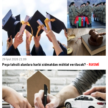
29 İyul 2026 21:09
Peşə təhsili alanlara hərbi xidmətdən möhlət veriləcək?
- RƏSMİ