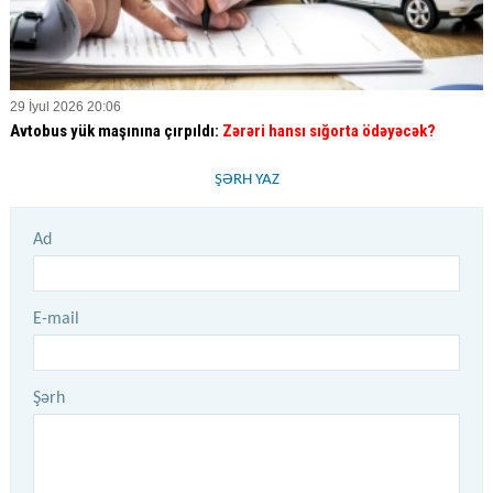
29 İyul 2026 20:06
Avtobus yük maşınına çırpıldı:
Zərəri hansı sığorta ödəyəcək?
ŞƏRH YAZ
Ad
E-mail
Şərh