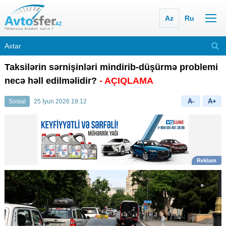
Az
Ru
Taksilərin sərnişinləri mindirib-düşürmə problemi
necə həll edilməlidir?
- AÇIQLAMA
A-
A+
Sosial
25 İyun 2026 19:12