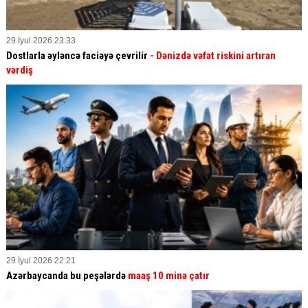
29 İyul 2026 23:33
Dostlarla əyləncə faciəyə çevrilir
- Dənizdə vəfat riskini artıran
vərdiş
29 İyul 2026 22:21
Azərbaycanda bu peşələrdə
maaş 10 minə çatır