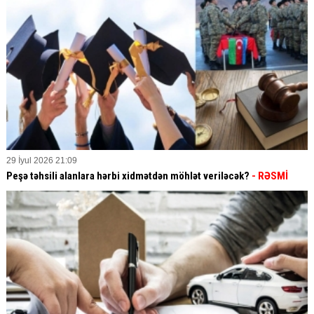
29 İyul 2026 21:09
Peşə təhsili alanlara hərbi xidmətdən möhlət veriləcək?
- RƏSMİ