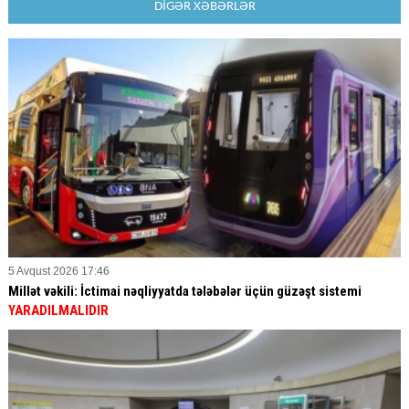
DİGƏR XƏBƏRLƏR
5 Avqust 2026 17:46
Millət vəkili: İctimai nəqliyyatda tələbələr üçün güzəşt sistemi
YARADILMALIDIR