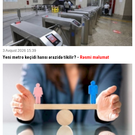
3 Avqust 2026 15:39
Yeni metro keçidi hansı ərazidə tikilir? -
Rəsmi məlumat