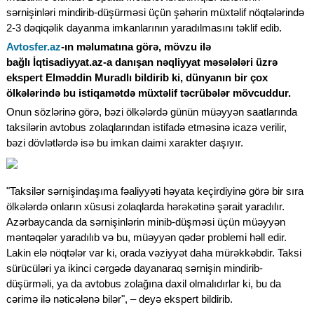
sərnişinləri mindirib-düşürməsi üçün şəhərin müxtəlif nöqtələrində
2-3 dəqiqəlik dayanma imkanlarının yaradılmasını təklif edib.
Avtosfer.az
-ın məlumatına görə, mövzu ilə
bağlı İqtisadiyyat.az-a danışan nəqliyyat məsələləri üzrə
ekspert Elməddin Muradlı bildirib ki, dünyanın bir çox
ölkələrində bu istiqamətdə müxtəlif təcrübələr mövcuddur.
Onun sözlərinə görə, bəzi ölkələrdə günün müəyyən saatlarında
taksilərin avtobus zolaqlarından istifadə etməsinə icazə verilir,
bəzi dövlətlərdə isə bu imkan daimi xarakter daşıyır.
"Taksilər sərnişindaşıma fəaliyyəti həyata keçirdiyinə görə bir sıra
ölkələrdə onların xüsusi zolaqlarda hərəkətinə şərait yaradılır.
Azərbaycanda da sərnişinlərin minib-düşməsi üçün müəyyən
məntəqələr yaradılıb və bu, müəyyən qədər problemi həll edir.
Lakin elə nöqtələr var ki, orada vəziyyət daha mürəkkəbdir. Taksi
sürücüləri ya ikinci cərgədə dayanaraq sərnişin mindirib-
düşürməli, ya da avtobus zolağına daxil olmalıdırlar ki, bu da
cərimə ilə nəticələnə bilər", – deyə ekspert bildirib.