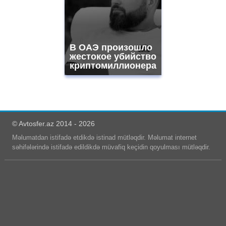
В ОАЭ произошло
жестокое убийство
криптомиллионера
© Avtosfer.az 2014 - 2026
Məlumatdan istifadə etdikdə istinad mütləqdir. Məlumat internet
səhifələrində istifadə edildikdə müvafiq keçidin qoyulması mütləqdir.