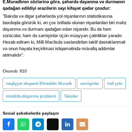
E.Muradlının sözlərinə görə, şəhərdə dayanma və durmanın
qadağan edildiyi ərazilərin sayı kifayət qədər çoxdur:
"Bakıda və digər şəhərlərdə yol nişanlarının statistikasına
baxdıqda görürük ki, ən çox istifadə olunan nişanlardan biri məhz
dayanma və durmanı qadağan edən nişandır. Bu da həm
sürücülər, həm də sərnişinlər üçün müəyyən çətinliklər yaradır.
Hesab edirəm ki, Milli Məclisdə səsləndirilən təklif dəstəklənməli
və onun həyata keçirilməsi istiqamətində müvafiq addımlar
atılmalıdır".
Oxunub
: 810
nəqliyyat eksperti Elməddin Muradlı
sərnişinlər
həll yolu
mindirib-düşürmə problemi
Taksilər
Sosial şəbəkələrdə paylaşın