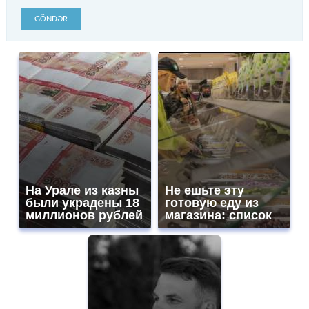
GÖNDƏR
На Урале из казны
Не ешьте эту
были украдены 18
готовую еду из
миллионов рублей
магазина: список