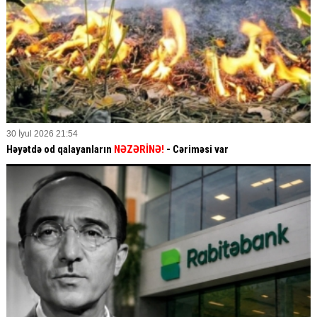
30 İyul 2026 21:54
Həyətdə od qalayanların
NƏZƏRİNƏ!
- Cəriməsi var