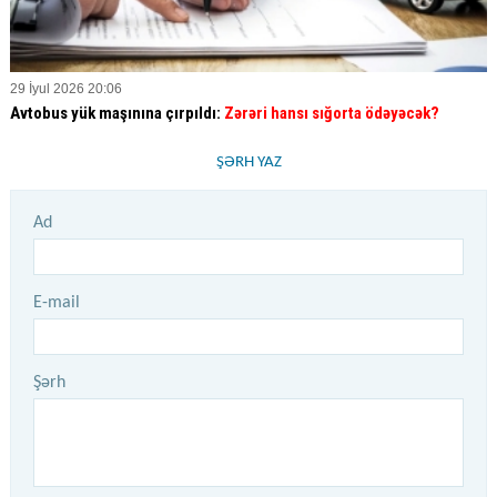
29 İyul 2026 20:06
Avtobus yük maşınına çırpıldı:
Zərəri hansı sığorta ödəyəcək?
ŞƏRH YAZ
Ad
E-mail
Şərh