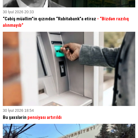
30 İyul 2026 20:33
“Cəbiş müəllim”in qızından “Rabitəbank”a etiraz
- “Bizdən razılıq
alınmayıb”
30 İyul 2026 18:54
Bu şəxslərin
pensiyası artırıldı