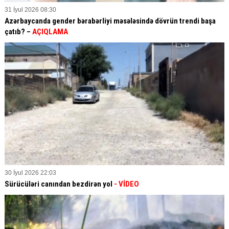
31 İyul 2026 08:30
Azərbaycanda gender bərabərliyi məsələsində dövrün trendi başa
çatıb? –
AÇIQLAMA
30 İyul 2026 22:03
Sürücüləri canından bezdirən yol
- VİDEO