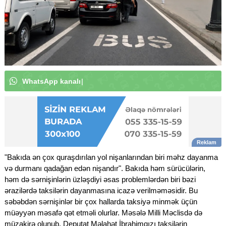
W
h
a
t
s
A
p
p
k
a
n
a
l
ı
m
ı
z
a
a
b
u
n
ə
o
l
u
n
|
"Bakıda ən çox quraşdırılan yol nişanlarından biri məhz dayanma
və durmanı qadağan edən nişandır". Bakıda həm sürücülərin,
həm də sərnişinlərin üzləşdiyi əsas problemlərdən biri bəzi
ərazilərdə taksilərin dayanmasına icazə verilməməsidir. Bu
səbəbdən sərnişinlər bir çox hallarda taksiyə minmək üçün
müəyyən məsafə qət etməli olurlar. Məsələ Milli Məclisdə də
müzakirə olunub. Deputat Məlahət İbrahimqızı taksilərin