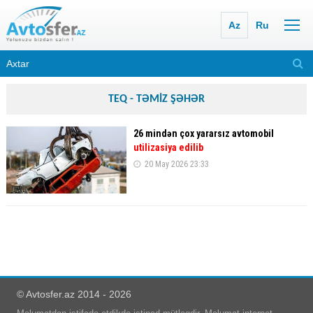
Az
Ru
TEQ - TƏMİZ ŞƏHƏR
26 mindən çox yararsız avtomobil
utilizasiya edilib
20 May 2026 23:33
© Avtosfer.az 2014 - 2026