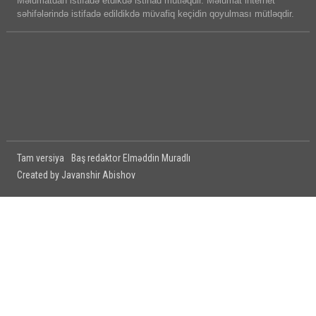
Məlumatdan istifadə etdikdə istinad mütləqdir. Məlumat internet
səhifələrində istifadə edildikdə müvafiq keçidin qoyulması mütləqdir.
Tam versiya
Baş redaktor Elməddin Muradlı
Created by Javanshir Abishov