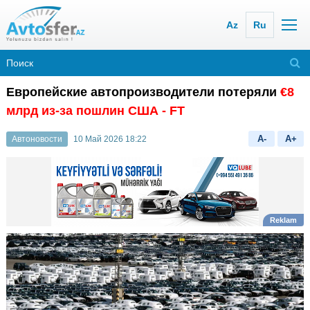
Az
Ru
Европейские автопроизводители потеряли
€8
млрд из-за пошлин США - FT
A-
A+
Автоновости
10 Май 2026 18:22