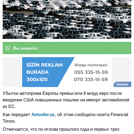
В
ы
м
о
ж
е
т
е
|
Убытки автопрома Европы превысили 8 млрд евро после
введения США повышенных пошлин на импорт автомобилей
из ЕС.
Как передает
Avtosfer.az
, об этом сообщила газета Financial
Times.
Отмечается, что по итогам прошлого года и первых трех