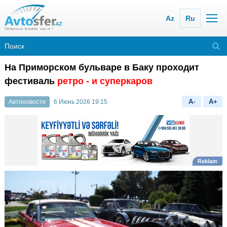
Az
Ru
На Приморском бульваре в Баку проходит
фестиваль
ретро - и суперкаров
A-
A+
Автоновости
6 Июнь 2026 19:15