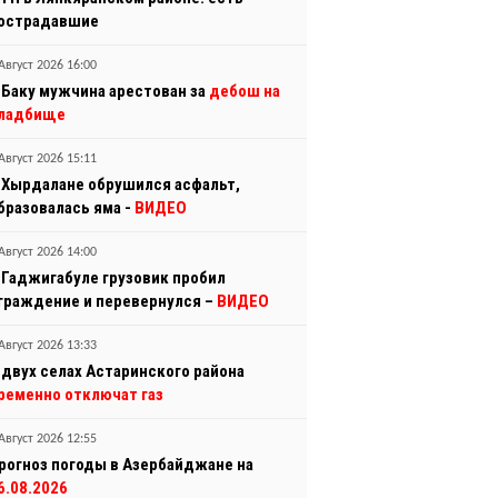
острадавшие
Август 2026 16:00
 Баку мужчина арестован за
дебош на
ладбище
Август 2026 15:11
 Хырдалане обрушился асфальт,
бразовалась яма -
ВИДЕО
Август 2026 14:00
 Гаджигабуле грузовик пробил
граждение и перевернулся –
ВИДЕО
Август 2026 13:33
 двух селах Астаринского района
ременно отключат газ
Август 2026 12:55
рогноз погоды в Азербайджане на
6.08.2026