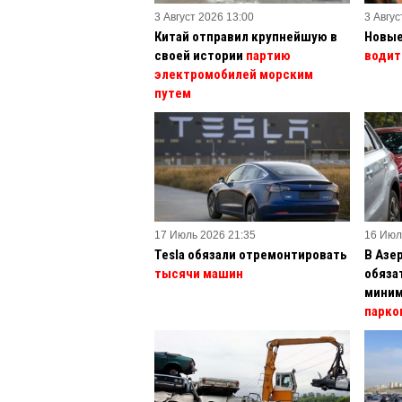
3 Август 2026 13:00
3 Авгус
Китай отправил крупнейшую в
Новые
своей истории
партию
водит
электромобилей морским
путем
17 Июль 2026 21:35
16 Июл
Tesla обязали отремонтировать
В Азе
тысячи машин
обяза
миним
парко