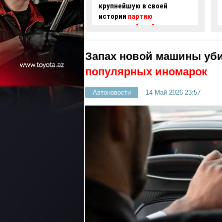
шую в своей
водителя скорой помощи в
и
партию
Баку заворожил зрителей -
омобилей морским
ВИДЕО
Запах новой машины уб
популярных иномарок
Автоновости
14 Май 2026 23:57