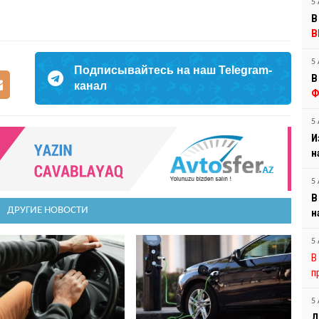
5 
В
В
5 
Подписывайтесь на наш Telegram-
В
канал
Ф
5 
И
н
5 
В
ДРУГИЕ НОВОСТИ
н
5 
В
п
5 
Д