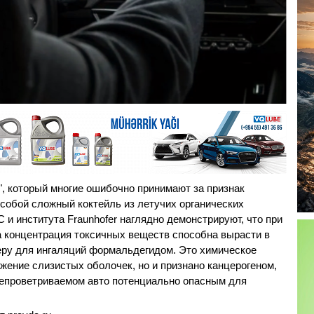
, который многие ошибочно принимают за признак
 собой сложный коктейль из летучих органических
и института Fraunhofer наглядно демонстрируют, что при
 концентрация токсичных веществ способна вырасти в
еру для ингаляций формальдегидом. Это химическое
жение слизистых оболочек, но и признано канцерогеном,
непроветриваемом авто потенциально опасным для