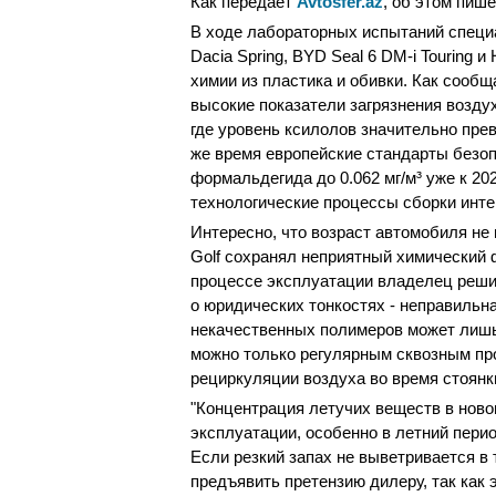
Как передает
Avtosfer.az
, об этом пише
В ходе лабораторных испытаний специа
Dacia Spring, BYD Seal 6 DM-i Touring 
химии из пластика и обивки. Как сообщ
высокие показатели загрязнения воздух
где уровень ксилолов значительно пре
же время европейские стандарты безо
формальдегида до 0.062 мг/м³ уже к 20
технологические процессы сборки инте
Интересно, что возраст автомобиля не 
Golf сохранял неприятный химический 
процессе эксплуатации владелец решит
о юридических тонкостях - неправильн
некачественных полимеров может лишь 
можно только регулярным сквозным пр
рециркуляции воздуха во время стоянк
"Концентрация летучих веществ в ново
эксплуатации, особенно в летний перио
Если резкий запах не выветривается в
предъявить претензию дилеру, так как