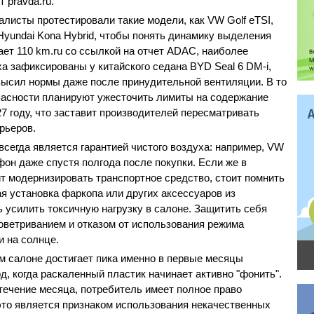
т pravda.ru.
листы протестировали такие модели, как VW Golf eTSI,
и Hyundai Kona Hybrid, чтобы понять динамику выделения
ает 110 km.ru со ссылкой на отчет ADAC, наиболее
а зафиксированы у китайского седана BYD Seal 6 DM-i,
высил нормы даже после принудительной вентиляции. В то
пасности планируют ужесточить лимиты на содержание
27 году, что заставит производителей пересматривать
рьеров.
всегда является гарантией чистого воздуха: например, VW
фон даже спустя полгода после покупки. Если же в
 модернизировать транспортное средство, стоит помнить
ая установка фаркопа или других аксессуаров из
усилить токсичную нагрузку в салоне. Защитить себя
оветриванием и отказом от использования режима
и на солнце.
м салоне достигает пика именно в первые месяцы
д, когда раскаленный пластик начинает активно "фонить".
 течение месяца, потребитель имеет полное право
 это является признаком использования некачественных