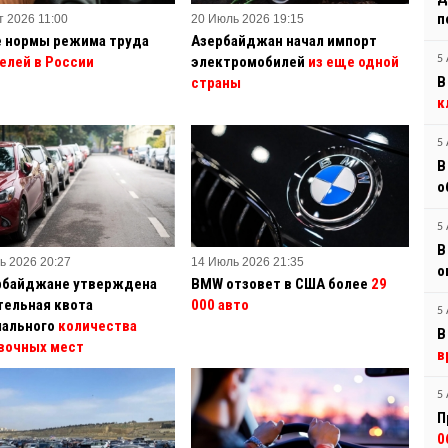
п
т 2026 11:00
20 Июль 2026 19:15
 нормы режима труда
Азербайджан начал импорт
елей в России
электромобилей
из еще одной
5 
В
страны
к
5 
В
о
5 
В
ь 2026 20:27
14 Июль 2026 21:35
о
рбайджане утверждена
BMW отзовет в США более
29
тельная квота
000 авто
5 
ального
количества
В
вочных мест
в
5 
П
0