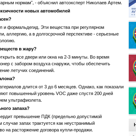
арным нормам", - объяснил автоэксперт Николаев Артем.
оксичности новых автомобилей
асен?
ол и формальдегид. Эти вещества при регулярном
и, аллергию, а в долгосрочной перспективе - серьезные
ологию.
веществ в жару?
крыть все двери или окна на 2-3 минуты. Во время
онер с забором воздуха снаружи, чтобы обеспечить
ение летучих соединений.
салона?
териалов длится от 3 до 6 месяцев. Однако, как показали
няют повышенный уровень VOC даже спустя 200 дней
ием ультрафиолета.
ного запаха?
твердит превышение ПДК (предельно допустимой
м случае запах трактуется как неустранимый
о на расторжение договора купли-продажи.