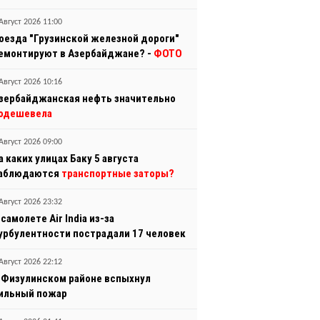
Август 2026 11:00
оезда "Грузинской железной дороги"
емонтируют в Азербайджане? -
ФОТО
Август 2026 10:16
зербайджанская нефть значительно
одешевела
Август 2026 09:00
а каких улицах Баку 5 августа
аблюдаются
транспортные заторы?
Август 2026 23:32
 самолете Air India из-за
урбулентности пострадали 17 человек
Август 2026 22:12
 Физулинском районе вспыхнул
ильный пожар