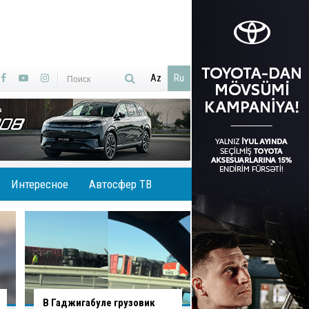
Az
Ru
Интересное
Автосфер ТВ
В Баку водитель нарушил
В Хырдалане водит