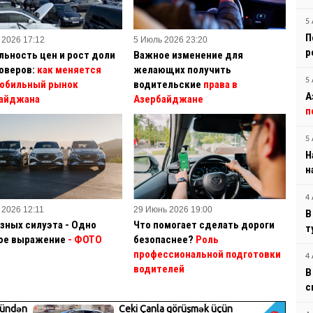
5 
П
 2026 17:12
5 Июль 2026 23:20
р
льность цен и рост доли
Важное изменение для
оверов:
как меняется
желающих получить
5 
обильный рынок
водительские
права в
А
айджана
Азербайджане
п
5 
Н
н
4 
 2026 12:11
29 Июнь 2026 19:00
В
азных силуэта - Одно
Что помогает сделать дороги
т
ое выражение
- ФОТО
безопаснее?
Роль
профессиональной подготовки
4 
водителей
В
с