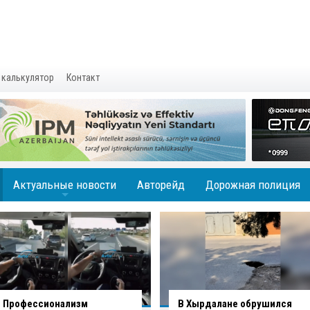
 калькулятор
Контакт
Актуальные новости
Авторейд
Дорожная полиция
+
В Хырдалане обрушился
В Гаджигабуле грузовик