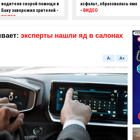
асфальт, образовалась яма
пробил ограждение и
-
ВИДЕО
перевернулся –
ВИДЕО
ивает:
эксперты нашли яд в салонах
A-
A+