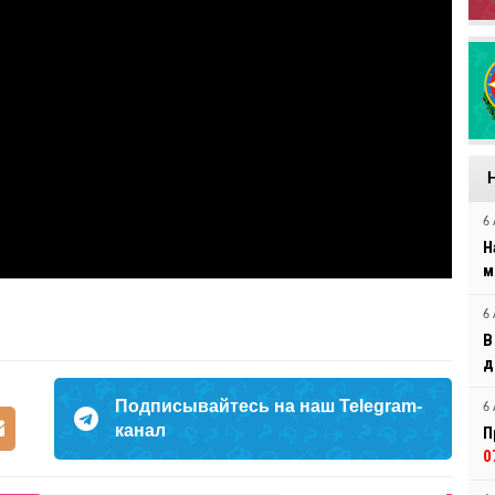
6 
Н
м
6 
В
д
Подписывайтесь на наш Telegram-
6 
канал
П
0