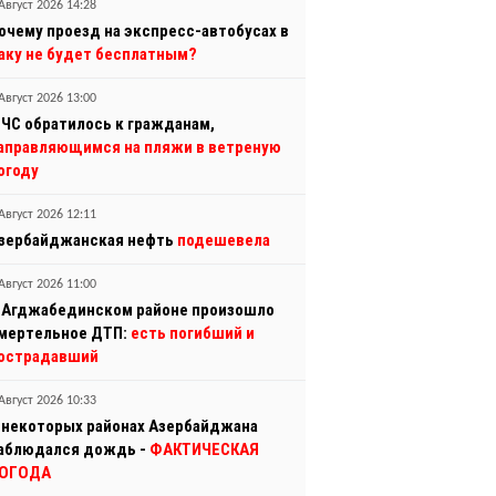
Август 2026 14:28
очему проезд на экспресс-автобусах в
аку не будет бесплатным?
Август 2026 13:00
ЧС обратилось к гражданам,
аправляющимся на пляжи в ветреную
огоду
Август 2026 12:11
зербайджанская нефть
подешевела
Август 2026 11:00
 Агджабединском районе произошло
мертельное ДТП:
есть погибший и
острадавший
Август 2026 10:33
 некоторых районах Азербайджана
аблюдался дождь -
ФАКТИЧЕСКАЯ
ОГОДА