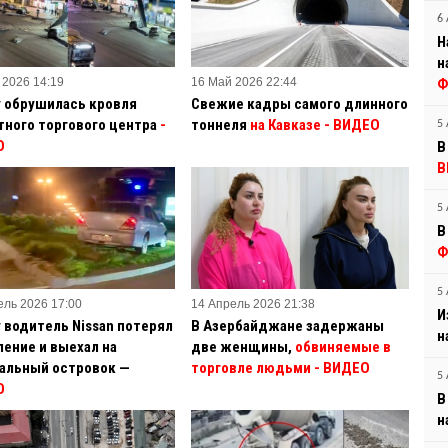
6 
Н
н
 2026 14:19
16 Май 2026 22:44
Ф
у обрушилась кровля
Свежие кадры самого длинного
тного торгового центра
-
тоннеля
на Кавказе - ВИДЕО
5 
О
В
В
5 
В
Ф
5 
ель 2026 17:00
14 Апрель 2026 21:38
И
у водитель Nissan потерял
В Азербайджане задержаны
н
ление и выехал на
две женщины,
обвиняемые в
альный островок —
торговле людьми - ВИДЕО
5 
О
В
н