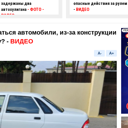
опасные действия за рулем
произошло смертельное
-
ВИДЕО
ДТП:
есть погибший и
пострадавший
ться автомобили, из-за конструкции
? -
ВИДЕО
A-
A+