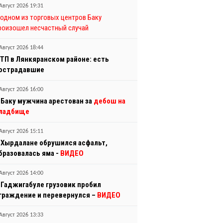
Август 2026 19:31
 одном из торговых центров Баку
роизошел несчастный случай
Август 2026 18:44
ТП в Лянкяранском районе: есть
острадавшие
Август 2026 16:00
 Баку мужчина арестован за
дебош на
ладбище
Август 2026 15:11
 Хырдалане обрушился асфальт,
бразовалась яма -
ВИДЕО
Август 2026 14:00
 Гаджигабуле грузовик пробил
граждение и перевернулся –
ВИДЕО
Август 2026 13:33