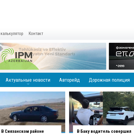
 калькулятор
Контакт
Актуальные новости
Авторейд
Дорожная полиция
+
В Баку водитель совершил
В Агджабединском районе