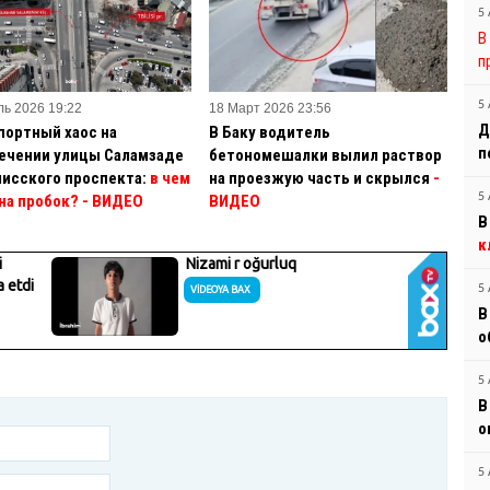
5 
В
п
5 
ль 2026 19:22
18 Март 2026 23:56
Д
портный хаос на
В Баку водитель
п
ечении улицы Саламзаде
бетономешалки вылил раствор
лисского проспекта:
в чем
на проезжую часть и скрылся
-
5 
на пробок? - ВИДЕО
ВИДЕО
В
к
5 
В
о
5 
В
о
5 