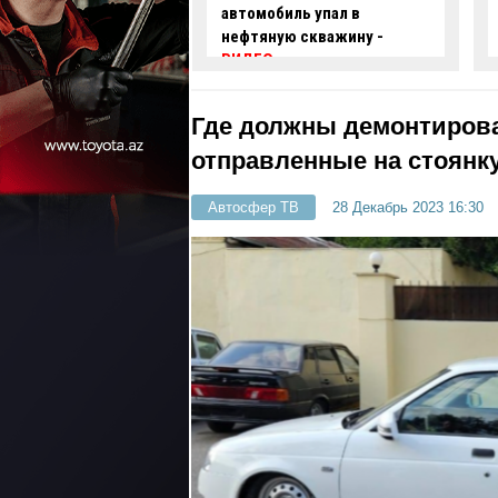
иль упал в
задержаны два
ю скважину -
автохулигана
- ФОТО
-
ВИДЕО
Где должны демонтирова
отправленные на стоянку
Автосфер ТВ
28 Декабрь 2023 16:30