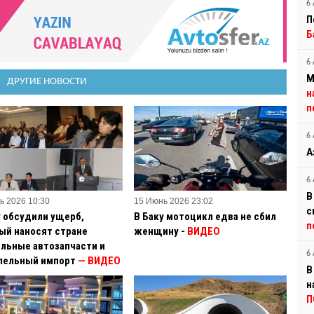
6 
П
Б
6 
М
ДРУГИЕ НОВОСТИ
н
п
6 
А
6 
В
ь 2026 10:30
15 Июнь 2026 23:02
с
у обсудили ущерб,
В Баку мотоцикл едва не сбил
п
ый наносят стране
женщину -
ВИДЕО
льные автозапчасти и
6 
лельный импорт
— ВИДЕО
В
н
П