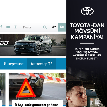
Az
Ru
Интересное
Автосфер ТВ
В Хырдалане обрушился
В Гаджигабуле гру