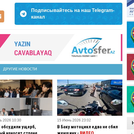
Подписывайтесь на наш Telegram-
канал
ДРУГИЕ НОВОСТИ
ь 2026 10:30
15 Июнь 2026 23:02
у обсудили ущерб,
В Баку мотоцикл едва не сбил
ый наносят стране
женщину -
ВИДЕО