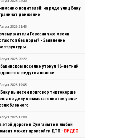
Август 2026 22:30
ниманию водителей: на ряде улиц Баку
граничат движение
Август 2026 21:45
очему жители Говсана уже месяц
стаются без воды? - Заявление
осструктуры
Август 2026 20:22
 бакинском поселке утонул 16-летний
одросток: ведутся поиски
Август 2026 19:05
 Баку вынесен приговор тиктокерше
eniz по делу о вымогательстве у экс-
озлюбленного
Август 2026 17:00
а этой дороге в Сумгайыте в любой
омент может произойти ДТП -
ВИДЕО