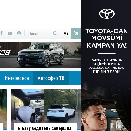
Az
Ru
Интересное
Автосфер ТВ
В Агджабединском районе
В Хырдалане обру