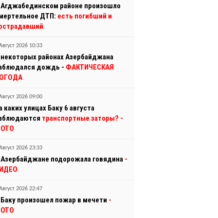
 Агджабединском районе произошло
мертельное ДТП:
есть погибший и
острадавший
Август 2026 10:33
 некоторых районах Азербайджана
аблюдался дождь -
ФАКТИЧЕСКАЯ
ОГОДА
Август 2026 09:00
а каких улицах Баку 6 августа
аблюдаются
транспортные заторы?
-
ОТО
Август 2026 23:33
 Азербайджане подорожала говядина
-
ИДЕО
Август 2026 22:47
 Баку произошел пожар в мечети
-
ОТО