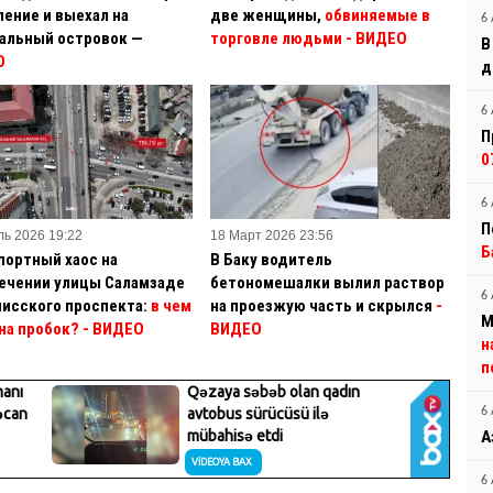
ление и выехал на
две женщины,
обвиняемые в
6 
альный островок —
торговле людьми - ВИДЕО
В
О
д
6 
П
0
6 
П
ль 2026 19:22
18 Март 2026 23:56
Б
портный хаос на
В Баку водитель
ечении улицы Саламзаде
бетономешалки вылил раствор
6 
лисского проспекта:
в чем
на проезжую часть и скрылся
-
М
на пробок? - ВИДЕО
ВИДЕО
н
п
6 
А
6 