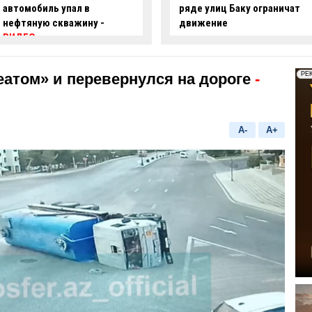
ряде улиц Баку ограничат
опасные действия за рулем
движение
-
ВИДЕО
еатом» и перевернулся на дороге
-
A-
A+