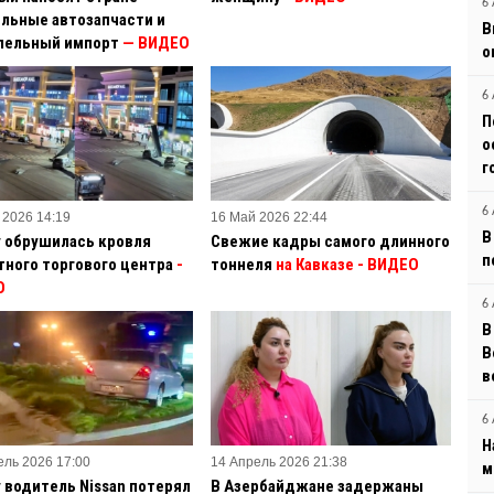
6 
льные автозапчасти и
В
лельный импорт
— ВИДЕО
о
6 
П
о
г
6 
 2026 14:19
16 Май 2026 22:44
В
у обрушилась кровля
Свежие кадры самого длинного
п
тного торгового центра
-
тоннеля
на Кавказе - ВИДЕО
О
6 
В
B
в
6 
Н
ель 2026 17:00
14 Апрель 2026 21:38
м
у водитель Nissan потерял
В Азербайджане задержаны