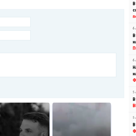
В
с
п
6 
В
н
П
6 
Н
н
Ф
5 
В
В
5 
В
Ф