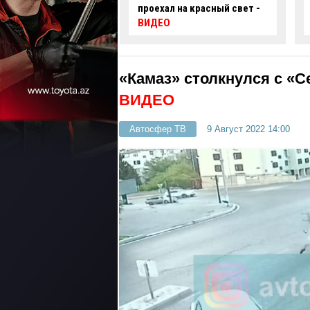
 на красный свет -
автомобиль упал в
нефтяную скважину -
ВИДЕО
«Камаз» столкнулся с «С
ВИДЕО
Автосфер ТВ
9 Август 2022 14:00