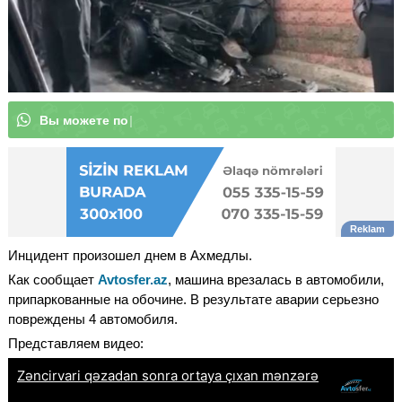
В
ы
м
о
ж
е
т
|
Инцидент произошел днем ​​в Ахмедлы.
Как сообщает
Avtosfer.az
, машина врезалась в автомобили,
припаркованные на обочине. В результате аварии серьезно
повреждены 4 автомобиля.
Представляем видео: