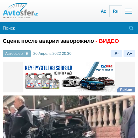
Az
Ru
Сцена после аварии заворожило
- ВИДЕО
A-
A+
Автосфер ТВ
20 Апрель 2022 20:30