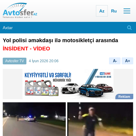
Az
Ru
Yol polisi əməkdaşı ilə motosikletçi arasında
İNSİDENT - VİDEO
A-
A+
Avtosfer TV
4 İyun 2026 20:06