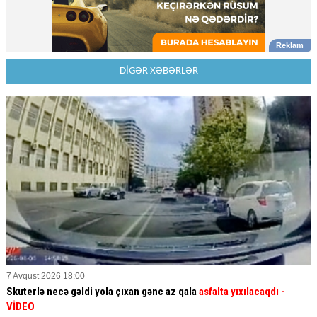
DİGƏR XƏBƏRLƏR
7 Avqust 2026 18:00
Skuterlə necə gəldi yola çıxan gənc az qala
asfalta yıxılacaqdı
-
VİDEO