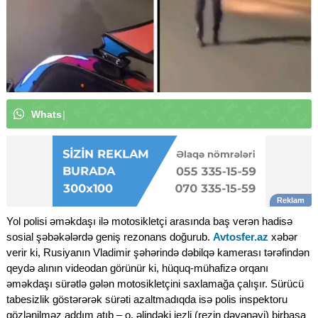
W
h
a
t
s
A
p
p
k
a
n
a
l
ı
m
ı
z
a
a
b
u
n
ə
|
Yol polisi əməkdaşı ilə motosikletçi arasında baş verən hadisə
sosial şəbəkələrdə geniş rezonans doğurub.
Avtosfer.az
xəbər
verir ki, Rusiyanın Vladimir şəhərində dəbilqə kamerası tərəfindən
qeydə alının videodan görünür ki, hüquq-mühafizə orqanı
əməkdaşı sürətlə gələn motosikletçini saxlamağa çalışır. Sürücü
tabesizlik göstərərək sürəti azaltmadıqda isə polis inspektoru
gözlənilməz addım atıb – o, əlindəki jezli (rezin dəyənəyi) birbaşa