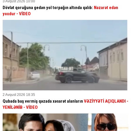
3 Avqust 2026 10:00
Dövlət qoruğuna gedən yol torpağın altında qalıb:
Nəzarət edən
yoxdur
- VİDEO
2 Avqust 2026 18:35
Qubada baş vermiş qəzada xəsarət alanların
VƏZİYYƏTİ AÇIQLANDI -
YENİLƏNİB
- VİDEO