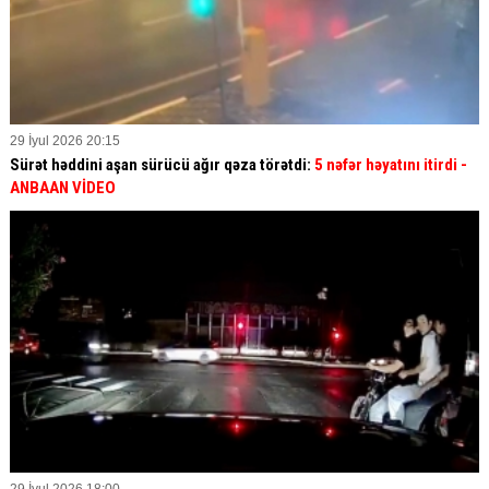
29 İyul 2026 20:15
Sürət həddini aşan sürücü ağır qəza törətdi:
5 nəfər həyatını itirdi -
ANBAAN VİDEO