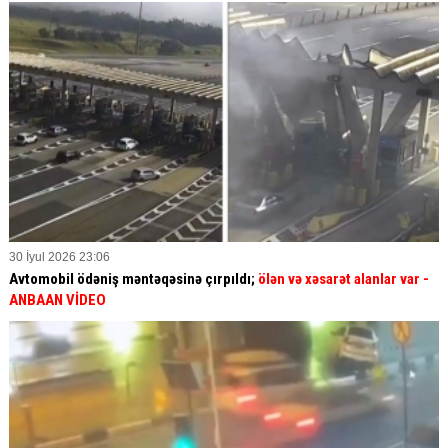
30 İyul 2026 23:06
Avtomobil ödəniş məntəqəsinə çırpıldı;
ölən və xəsarət alanlar var -
ANBAAN VİDEO