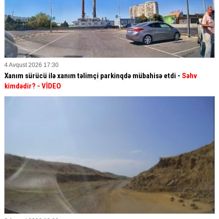
4 Avqust 2026 17:30
Xanım sürücü ilə xanım təlimçi parkinqdə mübahisə etdi -
Səhv
kimdədir?
- VİDEO