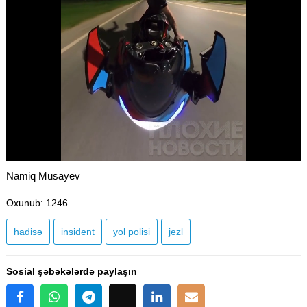
Namiq Musayev
Oxunub
: 1246
hadisə
insident
yol polisi
jezl
Sosial şəbəkələrdə paylaşın