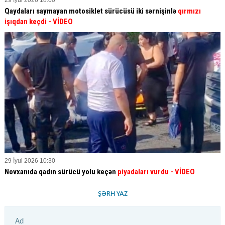
29 İyul 2026 18:00
Qaydaları saymayan motosiklet sürücüsü iki sərnişinlə
qırmızı
işıqdan keçdi
- VİDEO
29 İyul 2026 10:30
Novxanıda qadın sürücü yolu keçən
piyadaları vurdu
- VİDEO
ŞƏRH YAZ
Ad