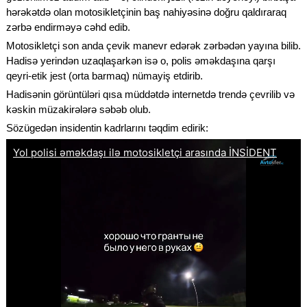
hərəkətdə olan motosikletçinin baş nahiyəsinə doğru qaldıraraq
zərbə endirməyə cəhd edib.
Motosikletçi son anda çevik manevr edərək zərbədən yayına bilib.
Hadisə yerindən uzaqlaşarkən isə o, polis əməkdaşına qarşı
qeyri-etik jest (orta barmaq) nümayiş etdirib.
Hadisənin görüntüləri qısa müddətdə internetdə trendə çevrilib və
kəskin müzakirələrə səbəb olub.
Sözügedən insidentin kadrlarını təqdim edirik: