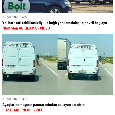
31 İyul 2026 14:48
Yol hərəkəti təhlükəsizliyi ilə bağlı yeni əməkdaşlıq dövrü başlayır
–
“Bolt”dan AÇIQLAMA - VİDEO
31 İyul 2026 13:30
Ayaqlarını maşının pəncərəsindən sallayan sərnişin
CƏZALANDIRILDI
- VİDEO