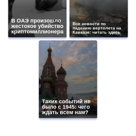
В ОАЭ произошло
Все новости по
жестокое убийство
падению вертолета на
криптомиллионера
Кавказе: читать здесь
Таких событий не
было с 1945: чего
ждать всем нам?