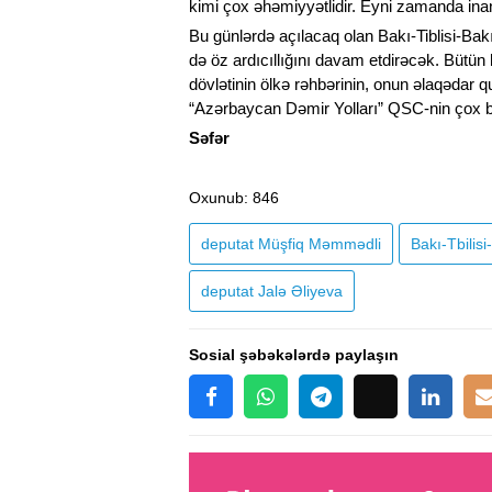
kimi çox əhəmiyyətlidir. Eyni zamanda inan
Bu günlərdə açılacaq olan Bakı-Tiblisi-Bakı
də öz ardıcıllığını davam etdirəcək. Bütün
dövlətinin ölkə rəhbərinin, onun əlaqədar q
“Azərbaycan Dəmir Yolları” QSC-nin çox b
Səfər
Oxunub
: 846
deputat Müşfiq Məmmədli
Bakı-Tbilisi
deputat Jalə Əliyeva
Sosial şəbəkələrdə paylaşın