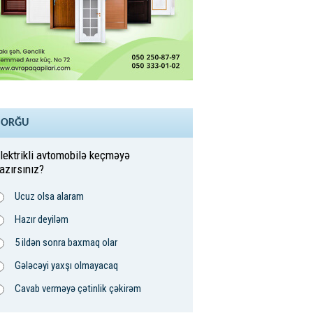
SORĞU
lektrikli avtomobilə keçməyə
azırsınız?
Ucuz olsa alaram
Hazır deyiləm
5 ildən sonra baxmaq olar
Gələcəyi yaxşı olmayacaq
Cavab verməyə çətinlik çəkirəm