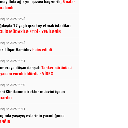
smayıllıda ağır yol qəzası baş verib,
5 nəfər
aralanıb
Avqust 2026 22:26
ğdaşda 17 yaşlı qıza toy etmək istədilər:
OLİS MÜDAXİLƏ ETDİ
- YENİLƏNİB
Avqust 2026 22:16
əkil İlqar Həmidov
həbs edildi
Avqust 2026 21:51
ameraya düşən dəhşət:
Tanker sürücüsü
iyadanı vurub öldürdü
- VİDEO
Avqust 2026 21:30
eni Klinikanın direktor müavini işdən
ıxarıldı
Avqust 2026 21:11
açında yaşayış evlərinin yaxınlığında
ANĞIN