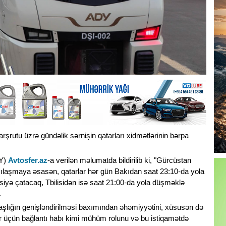
rşrutu üzrə gündəlik sərnişin qatarları xidmətlərinin bərpa
DY)
Avtosfer.az
-a verilən məlumatda bildirilib ki, "Gürcüstan
azılaşmaya əsasən, qatarlar hər gün Bakıdan saat 23:10-da yola
siyə çatacaq, Tbilisidən isə saat 21:00-da yola düşməklə
.
aşlığın genişləndirilməsi baxımından əhəmiyyətini, xüsusən də
r üçün bağlantı habı kimi mühüm rolunu və bu istiqamətdə