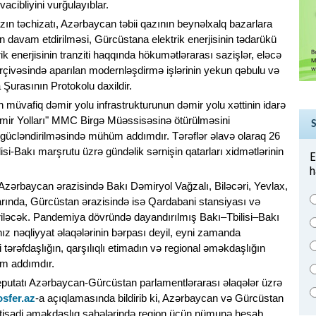
acibliyini vurğulayıblar.
ın təchizatı, Azərbaycan təbii qazının beynəlxalq bazarlara
ın davam etdirilməsi, Gürcüstana elektrik enerjisinin tədarükü
k enerjisinin tranziti haqqında hökumətlərarası sazişlər, eləcə
ərçivəsində aparılan modernləşdirmə işlərinin yekun qəbulu və
urasının Protokolu daxildir.
müvafiq dəmir yolu infrastrukturunun dəmir yolu xəttinin idarə
ir Yolları" MMC Birgə Müəssisəsinə ötürülməsini
ın gücləndirilməsində mühüm addımdır. Tərəflər əlavə olaraq 26
lisi-Bakı marşrutu üzrə gündəlik sərnişin qatarları xidmətlərinin
E
h
 Azərbaycan ərazisində Bakı Dəmiryol Vağzalı, Biləcəri, Yevlax,
rında, Gürcüstan ərazisində isə Qardabani stansiyası və
riləcək. Pandemiya dövründə dayandırılmış Bakı–Tbilisi–Bakı
ız nəqliyyat əlaqələrinin bərpası deyil, eyni zamanda
tərəfdaşlığın, qarşılıqlı etimadın və regional əməkdaşlığın
m addımdır.
n deputatı Azərbaycan-Gürcüstan parlamentlərarası əlaqələr üzrə
osfer.az
-a açıqlamasında bildirib ki, Azərbaycan və Gürcüstan
və iqtisadi əməkdaşlıq sahələrində region üçün nümunə hesab