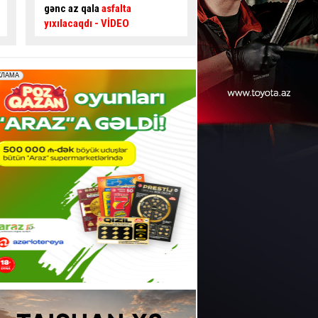
təsir edir? –
Usta AÇIQLADI
təhlükəli ötmə - Sür
şəraiti yaratdı
- VİDE