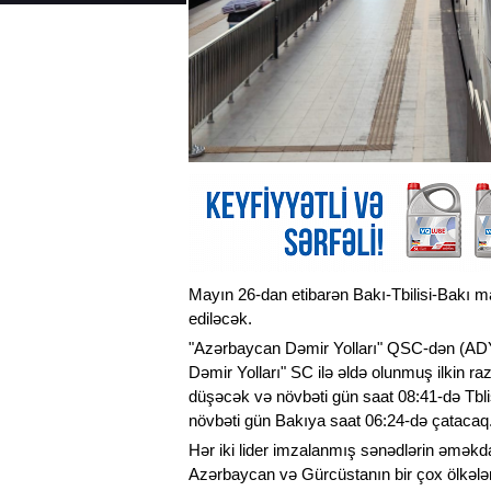
Mayın 26-dan etibarən Bakı-Tbilisi-Bakı ma
ediləcək.
"Azərbaycan Dəmir Yolları" QSC-dən (A
Dəmir Yolları" SC ilə əldə olunmuş ilkin r
düşəcək və növbəti gün saat 08:41-də Tbli
növbəti gün Bakıya saat 06:24-də çatacaq
Hər iki lider imzalanmış sənədlərin əməkd
Azərbaycan və Gürcüstanın bir çox ölkələ