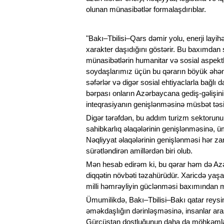
olunan münasibətlər formalaşdırıblar.
"Bakı–Tbilisi–Qars dəmir yolu, enerji layihəl
xarakter daşıdığını göstərir. Bu baxımdan 
münasibətlərin humanitar və sosial aspektl
soydaşlarımız üçün bu qərarın böyük əhəmiyyə
səfərlər və digər sosial ehtiyaclarla bağlı 
bərpası onların Azərbaycana gediş-gəlişin
inteqrasiyanın genişlənməsinə müsbət təsi
Digər tərəfdən, bu addım turizm sektorunun
sahibkarlıq əlaqələrinin genişlənməsinə, üm
Nəqliyyat əlaqələrinin genişlənməsi hər z
sürətləndirən amillərdən biri olub.
Mən hesab edirəm ki, bu qərar həm də Azə
diqqətin növbəti təzahürüdür. Xaricdə yaş
milli həmrəyliyin güclənməsi baxımından
Ümumilikdə, Bakı–Tbilisi–Bakı qatar reysin
əməkdaşlığın dərinləşməsinə, insanlar ar
Gürcüstan dostluğunun daha da möhkəml