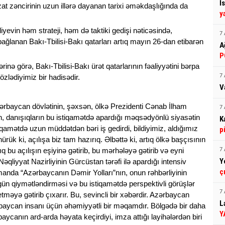
İ
t zəncirinin uzun illərə dayanan tarixi əməkdaşlığında da
y
evin həm strateji, həm də taktiki gedişi nəticəsində,
7 
lanan Bakı-Tbilisi-Bakı qatarları artıq mayın 26-dan etibarən
A
P
rinə görə, Bakı-Tbilisi-Bakı ürət qatarlarının fəaliyyətini bərpa
özlədiyimiz bir hadisədir.
7 
V
ərbaycan dövlətinin, şəxsən, ölkə Prezidenti Cənab İlham
7 
rin, danışıqların bu istiqamətdə apardığı məqsədyönlü siyasətin
K
iqamətdə uzun müddətdən bəri iş gedirdi, bildiyimiz, aldığımız
p
rük ki, açılışa biz tam hazırıq. Əlbəttə ki, artıq ölkə başçısının
ıq bu açılışın eşiyinə gətirib, bu mərhələyə gətirib və eyni
7 
Y
qliyyat Nazirliyinin Gürcüstan tərəfi ilə apardığı intensiv
ç
amanda “Azərbaycanın Dəmir Yolları”nın, onun rəhbərliyinin
gün qiymətləndirməsi və bu istiqamətdə perspektivli görüşlər
7 
məyə gətirib çıxarır. Bu, sevincli bir xəbərdir. Azərbaycan
L
baycan insanı üçün əhəmiyyətli bir məqamdır. Bölgədə bir daha
Y
canın ard-arda həyata keçirdiyi, imza attığı layihələrdən biri