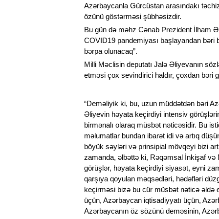
Azərbaycanla Gürcüstan arasındakı təchiza
özünü göstərməsi şübhəsizdir.
Bu gün də məhz Cənab Prezident İlham Əliy
COVID19 pandemiyası başlayandan bəri bağ
bərpa olunacaq”.
Milli Məclisin deputatı Jalə Əliyevanın sözlə
etməsi çox sevindirici haldır, çoxdan bəri g
“Deməliyik ki, bu, uzun müddətdən bəri Az
Əliyevin həyata keçirdiyi intensiv görüşlə
birmənalı olaraq müsbət nəticəsidir. Bu ist
məlumatlar bundan ibarət idi və artıq düşünü
böyük səyləri və prinsipial mövqeyi bizi art
zamanda, əlbəttə ki, Rəqəmsal İnkişaf və Nə
görüşlər, həyata keçirdiyi siyasət, eyni z
qarşıya qoyulan məqsədləri, hədəfləri düz
keçirməsi bizə bu cür müsbət nəticə əldə et
üçün, Azərbaycan iqtisadiyyatı üçün, Azər
Azərbaycanın öz sözünü deməsinin, Azərbay