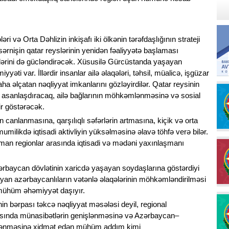
əri və Orta Dəhlizin inkişafı iki ölkənin tərəfdaşlığının strateji
sərnişin qatar reyslərinin yenidən fəaliyyətə başlaması
ərini də gücləndirəcək.
Xüsusilə Gürcüstanda yaşayan
ti var. İllərdir insanlar ailə əlaqələri, təhsil, müalicə, işgüzar
daha əlçatan nəqliyyat imkanlarını gözləyirdilər. Qatar reysinin
i asanlaşdıracaq, ailə bağlarının möhkəmlənməsinə və sosial
r göstərəcək.
 canlanmasına, qarşılıqlı səfərlərin artmasına, kiçik və orta
umilikdə iqtisadi aktivliyin yüksəlməsinə əlavə töhfə verə bilər.
aman regionlar arasında iqtisadi və mədəni yaxınlaşmanı
rbaycan dövlətinin xaricdə yaşayan soydaşlarına göstərdiyi
ayan azərbaycanlıların vətənlə əlaqələrinin möhkəmləndirilməsi
 mühüm əhəmiyyət daşıyır.
in bərpası təkcə nəqliyyat məsələsi deyil, regional
asında münasibətlərin genişlənməsinə və Azərbaycan–
ənməsinə xidmət edən mühüm addım kimi