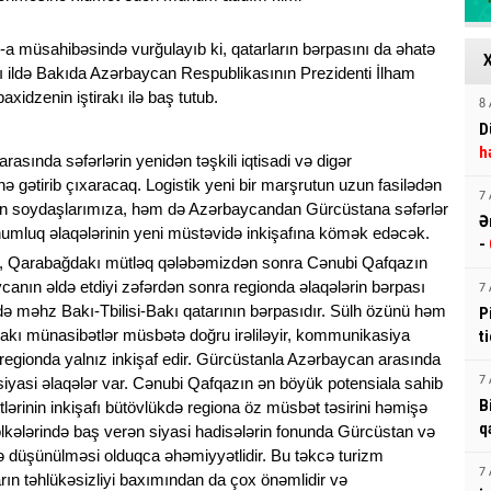
-a müsahibəsində vurğulayıb ki, qatarların bərpasını da əhatə
ildə Bakıda Azərbaycan Respublikasının Prezidenti İlham
xidzenin iştirakı ilə baş tutub.
8 
D
h
ə arasında səfərlərin yenidən təşkili iqtisadi və digər
 gətirib çıxaracaq. Logistik yeni bir marşrutun uzun fasilədən
7 
n soydaşlarımıza, həm də Azərbaycandan Gürcüstana səfərlər
Ə
humluq əlaqələrinin yeni müstəvidə inkişafına kömək edəcək.
-
ik ki, Qarabağdakı mütləq qələbəmizdən sonra Cənubi Qafqazın
canın əldə etdiyi zəfərdən sonra regionda əlaqələrin bərpası
7 
 də məhz Bakı-Tbilisi-Bakı qatarının bərpasıdır. Sülh özünü həm
P
ndakı münasibətlər müsbətə doğru irəliləyir, kommunikasiya
t
zm regionda yalnız inkişaf edir. Gürcüstanla Azərbaycan arasında
iyasi əlaqələr var. Cənubi Qafqazın ən böyük potensiala sahib
7 
B
lərinin inkişafı bütövlükdə regiona öz müsbət təsirini həmişə
q
 ölkələrində baş verən siyasi hadisələrin fonunda Gürcüstan və
də düşünülməsi olduqca əhəmiyyətlidir. Bu təkcə turizm
7 
arın təhlükəsizliyi baxımından da çox önəmlidir və