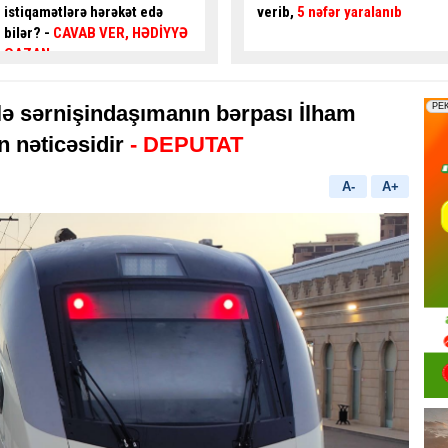
verib,
5 nəfər yaralanıb
gənc az qala
asfalta
yıxılacaqdı
- VİDEO
 ilə sərnişindaşımanın bərpası İlham
ın nəticəsidir
- DEPUTAT
A-
A+