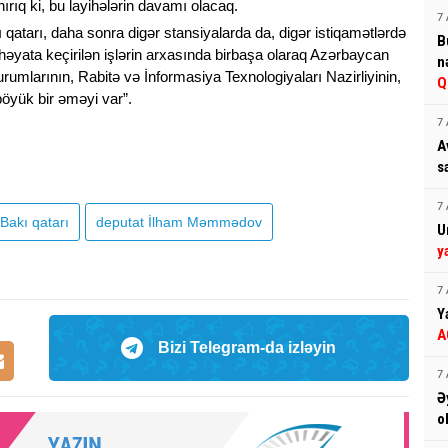
ırıq ki, bu layihələrin davamı olacaq.
7 
 qatarı, daha sonra digər stansiyalarda da, digər istiqamətlərdə
B
 həyata keçirilən işlərin arxasında birbaşa olaraq Azərbaycan
n
urumlarının, Rabitə və İnformasiya Texnologiyaları Nazirliyinin,
Q
öyük bir əməyi var”.
7 
A
s
7 
-Bakı qatarı
deputat İlham Məmmədov
U
y
7 
Y
A
Bizi Telegram-da izləyin
7 
Ə
o