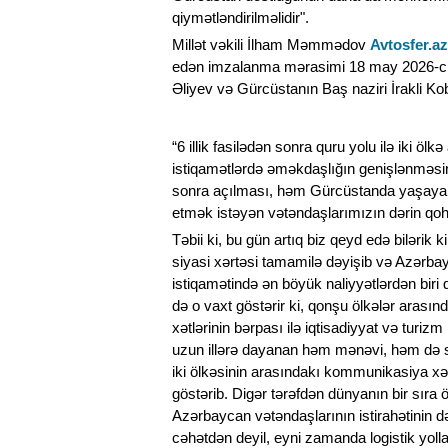
qiymətləndirilməlidir".
Millət vəkili İlham Məmmədov
Avtosfer.az
edən imzalanma mərasimi 18 may 2026-cı 
Əliyev və Gürcüstanın Baş naziri İrakli Koba
“6 illik fasilədən sonra quru yolu ilə iki ölk
istiqamətlərdə əməkdaşlığın genişlənməsinə
sonra açılması, həm Gürcüstanda yaşaya
etmək istəyən vətəndaşlarımızın dərin qo
Təbii ki, bu gün artıq biz qeyd edə bilər
siyasi xərtəsi tamamilə dəyişib və Azərbay
istiqamətində ən böyük naliyyətlərdən biri
də o vaxt göstərir ki, qonşu ölkələr arası
xətlərinin bərpası ilə iqtisadiyyat və turi
uzun illərə dayanan həm mənəvi, həm də s
iki ölkəsinin arasındakı kommunikasiya xət
göstərib. Digər tərəfdən dünyanın bir sıra
Azərbaycan vətəndaşlarının istirahətinin 
cəhətdən deyil, eyni zamanda logistik yoll