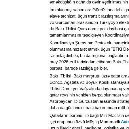
əməkdaşlığın daha da dərinləşdirilməsinin v
İmzalanmış sənədlərə Gürcüstana təbii qaz
əlavə təchizatı üçün tranzit razılaşmaların
və Gürcüstan ərazisindən Türkiyəyə elektri
də Bakı-Tbilisi-Qars dəmir yolu layihəsi ç
tamamlanmasını təsdiqləyən Koordinasiya Ş
Koordinasiya Şurasının Protokolu həmçinin 
olunmasına nəzarət etmək üçün "BTKI Dəm
rəsmiləşdirib ki, bu da regional bağlantın
may 2026-cı il tarixindən etibarən Bakı-Tbi
bərpası barədə razılığa gəliblər.
Bakı–Tbilisi–Bakı marşrutu üzrə qatarlara
Gəncə, Ağstafa və Böyük Kəsik stansiyala
Tbilisi Dəmiryol Vağzalında dayanacaq ve
qatar reysinin yenidən bərpa olunması yaln
Azərbaycan ilə Gürcüstan arasında strateji 
daha da gücləndirilməsi baxımından mühü
Qatarların bərpası ilə bağlı Milli Məclisi
işçi qrupunun üzvü Müşfiq Məmmədli
Avt
uzun illərdir enerji, nəqliyyat, logistika 