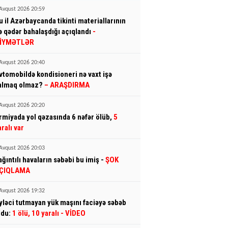
Avqust 2026 20:59
u il Azərbaycanda tikinti materiallarının
ə qədər bahalaşdığı açıqlandı
-
İYMƏTLƏR
Avqust 2026 20:40
vtomobildə kondisioneri nə vaxt işə
almaq olmaz?
– ARAŞDIRMA
Avqust 2026 20:20
rmiyada yol qəzasında 6 nəfər ölüb,
5
aralı var
Avqust 2026 20:03
ağıntılı havaların səbəbi bu imiş -
ŞOK
ÇIQLAMA
Avqust 2026 19:32
yləci tutmayan yük maşını faciəyə səbəb
ldu:
1 ölü, 10 yaralı
- VİDEO