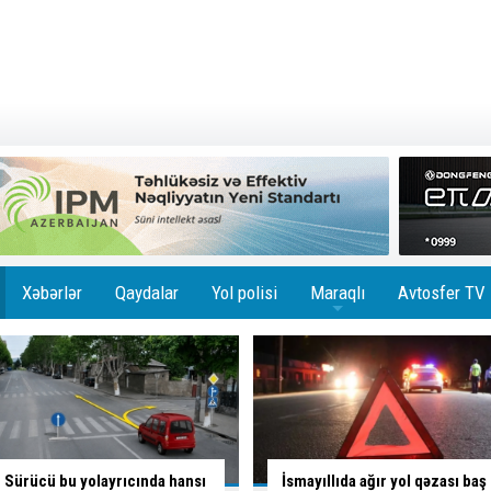
Xəbərlər
Qaydalar
Yol polisi
Maraqlı
Avtosfer TV
+
İsmayıllıda ağır yol qəzası baş
Skuterlə necə gəldi yola çıxan