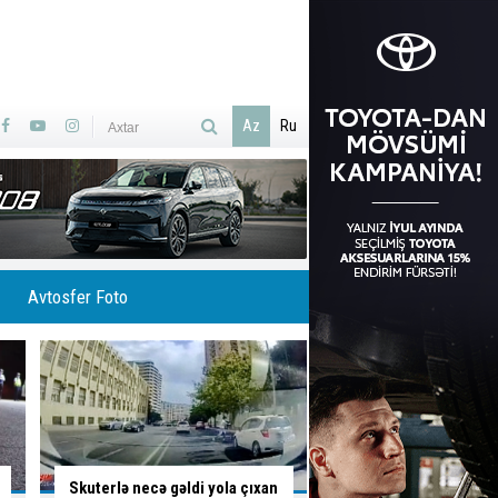
Az
Ru
Avtosfer Foto
İsti hava avtomobilə necə
Ölümlə yadda qalan 