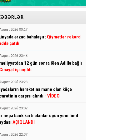
XƏBƏRLƏR
Avqust 2026 00:17
ünyada ərzaq bahalaşır:
Qiymətlər rekord
əddə çatdı
Avqust 2026 23:48
məliyyatdan 12 gün sonra ölən Adillə bağlı
Cinayət işi açıldı
Avqust 2026 23:23
iyadaların hərəkətinə mane olan küçə
icarətinin qarşısı alındı
- VİDEO
Avqust 2026 23:02
ir neçə bank kartı olanlar üçün yeni limit
aydası
AÇIQLANDI
Avqust 2026 22:37