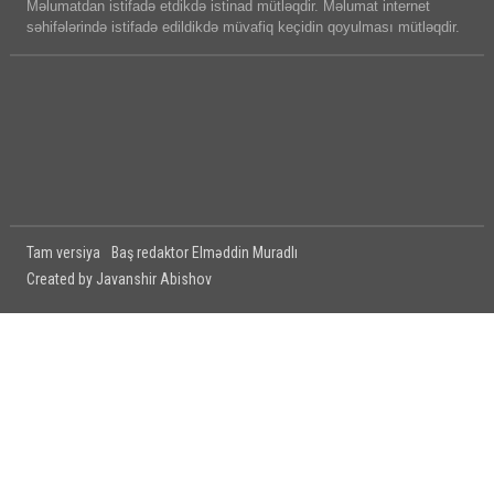
Məlumatdan istifadə etdikdə istinad mütləqdir. Məlumat internet
səhifələrində istifadə edildikdə müvafiq keçidin qoyulması mütləqdir.
Tam versiya
Baş redaktor Elməddin Muradlı
Created by Javanshir Abishov