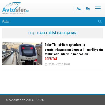
Az
Ru
TEQ - BAKI-TBİLİSİ-BAKI QATARI
Bakı-Tbilisi-Bakı qatarları ilə
sərnişindaşımanın bərpası İlham Əliyevin
taktiki addımlarının nəticəsidir
-
DEPUTAT
20 May 2026 19:03
© Avtosfer.az 2014 - 2026