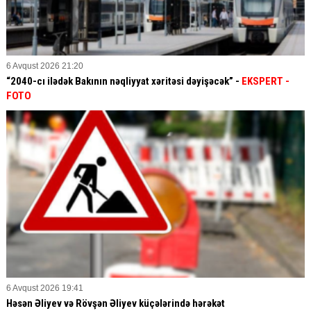
6 Avqust 2026 21:20
“2040-cı ilədək Bakının nəqliyyat xəritəsi dəyişəcək” -
EKSPERT
-
FOTO
6 Avqust 2026 19:41
Həsən Əliyev və Rövşən Əliyev küçələrində hərəkət