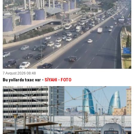
7 Avqust 2026 08:48
Bu yollarda tıxac var -
SİYAHI
- FOTO