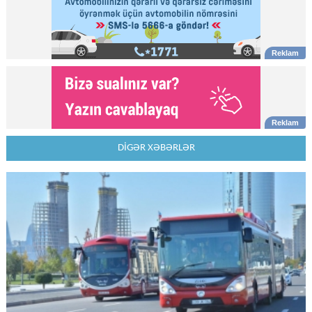
DİGƏR XƏBƏRLƏR