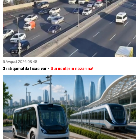
6 Avqust 2026 08:48
3 istiqamətdə tıxac var -
Sürücülərin nəzərinə!