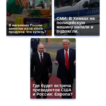
СМИ: В Химках на
полицейскую
В магазинах России
машину напали и
ажиотаж из-за этого
подожгли.
продукта: что купить?
Где будет встреча
президентов США
и России: Европа?