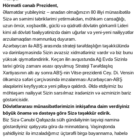
Hörmətli cənab Prezident,
Əlamətdar yubileyiniz – anadan olmağınızın 80 illiyi münasibətilə
Sizə ən səmimi təbriklərimi yetirməkdən, möhkəm cansağlığı,
uzun ömür, xoşbəxtlik, güclü və qüdrətli dövlətin görkəmli Lideri
kimi ali dövləti fəaliyyətinizdə daim uğurlar və yeni-yeni nailiyyətlər
arzulamaqdan məmnunluq duyuram.
Azərbaycan ilə ABŞ arasında strateji tərəfdaşlığın təşəkkülündə
və dərinləşməsində Sizin əvəzsiz xidmətləriniz vardır və biz bunu
yüksək qiymətləndiririk. Keçən ilin avqustunda Ağ Evdə Sizinlə
tarixi görüş zamanı əsası qoyulmuş Strateji Tərəfdaşlıq
Xartiyasının altı ay sonra ABŞ-nin Vitse-prezidenti Cey. Di. Vensin
ölkəmizə səfəri çərçivəsində imzalanması Azərbaycan-ABŞ
əlaqələrini keyfiyyətcə yeni pilləyə qaldırdı. Əldə etdiyimiz bu
möhtəşəm nailiyyət Sizin sarsılmaz iradənizin və əzminizin bariz
göstəricisidir.
Dövlətlərarası münasibətlərimizin inkişafına daim verdiyiniz
böyük önəmə və dəstəyə görə Sizə təşəkkür edirik.
Biz Sizə Cənubi Qafqazda sülh gündəliyinin təşviqi naminə
göstərdiyiniz qətiyyətə görə də minnətdarıq. Vaşinqtonda
şahidliyiniz ilə imzaladığımız üçtərəfli birgə bəyannamə, habelə