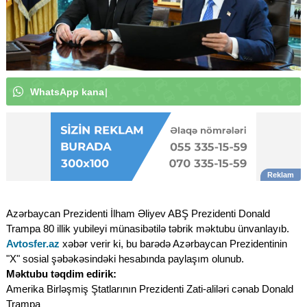
W
h
a
t
s
A
p
p
k
a
n
a
l
ı
m
ı
z
a
a
b
u
n
ə
o
l
u
n
|
Azərbaycan Prezidenti İlham Əliyev ABŞ Prezidenti Donald
Trampa 80 illik yubileyi münasibətilə təbrik məktubu ünvanlayıb.
Avtosfer.az
xəbər verir ki, bu barədə Azərbaycan Prezidentinin
"X" sosial şəbəkəsindəki hesabında paylaşım olunub.
Məktubu təqdim edirik:
Amerika Birləşmiş Ştatlarının Prezidenti Zati-aliləri cənab Donald
Trampa