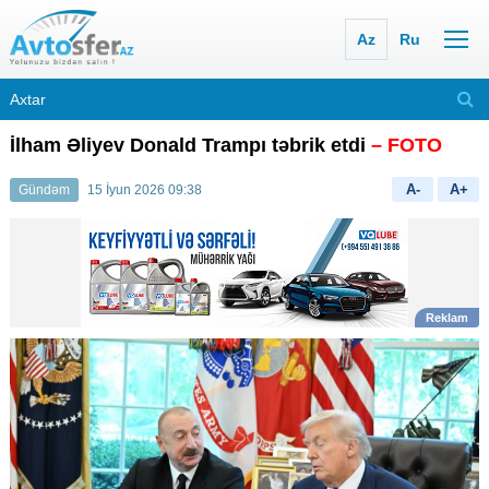
Az
Ru
İlham Əliyev Donald Trampı təbrik etdi
– FOTO
A-
A+
Gündəm
15 İyun 2026 09:38