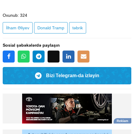
Oxunub
: 324
İlham Əliyev
Donald Tramp
təbrik
Sosial şəbəkələrdə paylaşın
Bizi Telegram-da izləyin