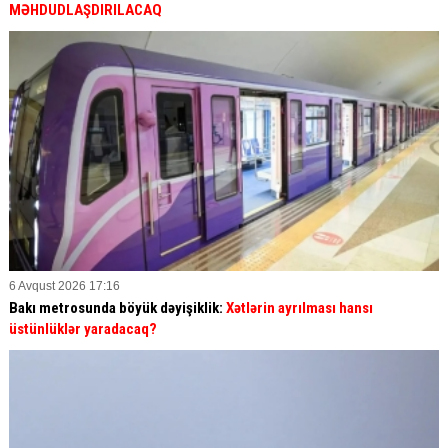
MƏHDUDLAŞDIRILACAQ
6 Avqust 2026 17:16
Bakı metrosunda böyük dəyişiklik:
Xətlərin ayrılması hansı
üstünlüklər yaradacaq?