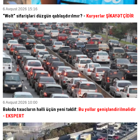
6 Avqust 2026 15:16
“Wolt” sifarişləri düzgün qablaşdırılmır? -
Kuryerlər ŞİKAYƏTÇİDİR
6 Avqust 2026 10:00
Bakıda tıxacların həlli üçün yeni təklif:
Bu yollar genişləndirilməlidir
- EKSPERT