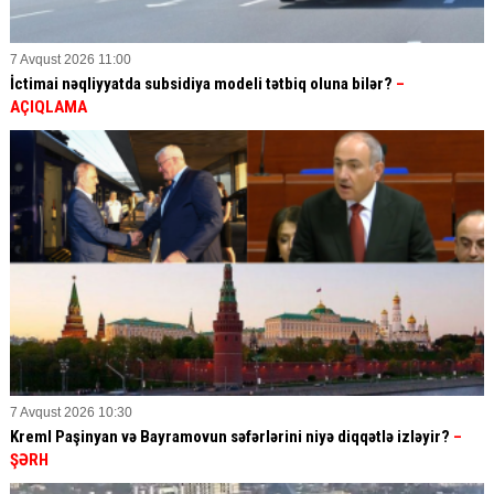
7 Avqust 2026 11:00
İctimai nəqliyyatda subsidiya modeli tətbiq oluna bilər?
–
AÇIQLAMA
7 Avqust 2026 10:30
Kreml Paşinyan və Bayramovun səfərlərini niyə diqqətlə izləyir?
–
ŞƏRH