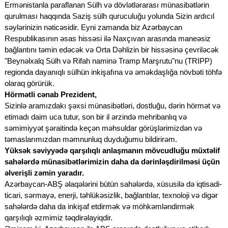
Ermənistanla paraflanan Sülh və dövlətlərarası münasibətlərin
qurulması haqqında Saziş sülh quruculuğu yolunda Sizin ardıcıl
səylərinizin nəticəsidir. Eyni zamanda biz Azərbaycan
Respublikasının əsas hissəsi ilə Naxçıvan arasında maneəsiz
bağlantını təmin edəcək və Orta Dəhlizin bir hissəsinə çevriləcək
"Beynəlxalq Sülh və Rifah naminə Tramp Marşrutu"nu (TRIPP)
regionda dayanıqlı sülhün inkişafına və əməkdaşlığa növbəti töhfə
olaraq görürük.
Hörmətli cənab Prezident,
Sizinlə aramızdakı şəxsi münasibətləri, dostluğu, dərin hörmət və
etimadı daim uca tutur, son bir il ərzində mehribanlıq və
səmimiyyət şəraitində keçən məhsuldar görüşlərimizdən və
təmaslarımızdan məmnunluq duyduğumu bildirirəm.
Yüksək səviyyədə qarşılıqlı anlaşmanın mövcudluğu müxtəlif
sahələrdə münasibətlərimizin daha da dərinləşdirilməsi üçün
əlverişli zəmin yaradır.
Azərbaycan-ABŞ əlaqələrini bütün sahələrdə, xüsusilə də iqtisadi-
ticari, sərmayə, enerji, təhlükəsizlik, bağlantılar, texnoloji və digər
sahələrdə daha da inkişaf etdirmək və möhkəmləndirmək
qarşılıqlı əzmimiz təqdirəlayiqdir.