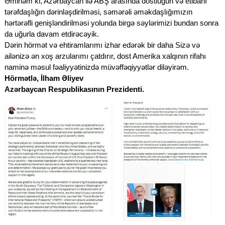
Əminəm ki, Azərbaycan ilə ABŞ arasında dostluğun və etibarlı
tərəfdaşlığın dərinləşdirilməsi, səmərəli əməkdaşlığımızın
hərtərəfli genişləndirilməsi yolunda birgə səylərimizi bundan sonra
da uğurla davam etdirəcəyik.
Dərin hörmət və ehtiramlarımı izhar edərək bir daha Sizə və
ailənizə ən xoş arzularımı çatdırır, dost Amerika xalqının rifahı
naminə məsul fəaliyyətinizdə müvəffəqiyyətlər diləyirəm.
Hörmətlə, İlham Əliyev
Azərbaycan Respublikasının Prezidenti.