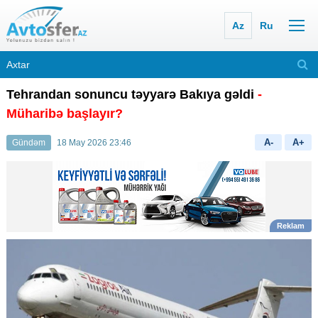
Az
Ru
Tehrandan sonuncu təyyarə Bakıya gəldi
-
Müharibə başlayır?
A-
A+
Gündəm
18 May 2026 23:46