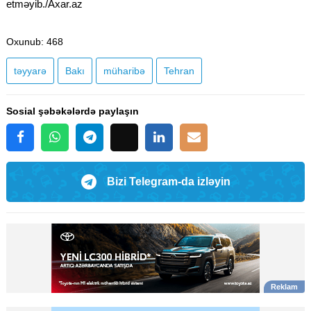
etməyib./Axar.az
Oxunub
: 468
təyyarə
Bakı
müharibə
Tehran
Sosial şəbəkələrdə paylaşın
Bizi Telegram-da izləyin