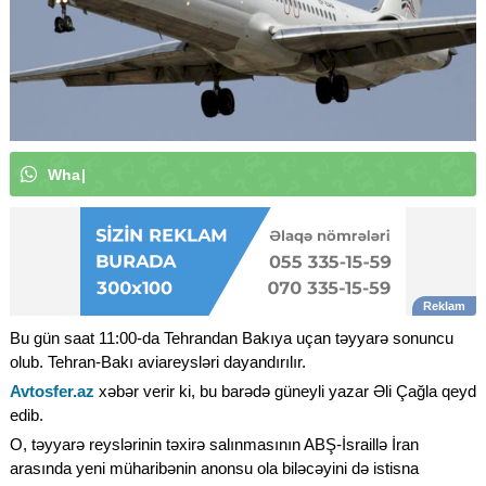
W
h
a
t
s
A
p
p
k
a
n
a
l
ı
m
ı
z
a
a
b
|
Bu gün saat 11:00-da Tehrandan Bakıya uçan təyyarə sonuncu
olub. Tehran-Bakı aviareysləri dayandırılır.
Avtosfer.az
xəbər verir ki, bu barədə güneyli yazar Əli Çağla qeyd
edib.
O, təyyarə reyslərinin təxirə salınmasının ABŞ-İsraillə İran
arasında yeni müharibənin anonsu ola biləcəyini də istisna