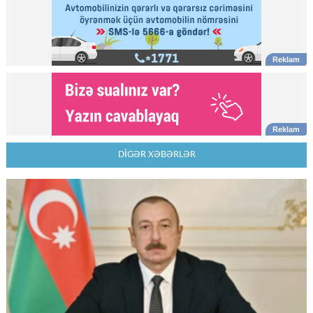
DİGƏR XƏBƏRLƏR