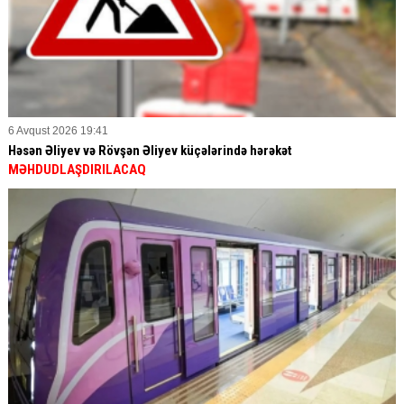
6 Avqust 2026 19:41
Həsən Əliyev və Rövşən Əliyev küçələrində hərəkət
MƏHDUDLAŞDIRILACAQ