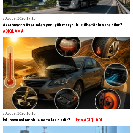
7 Avqust 2026 17:16
Azərbaycan üzərindən yeni yük marşrutu sülhə töhfə verə bilər? –
AÇIQLAMA
7 Avqust 2026 16:16
İsti hava avtomobilə necə təsir edir? –
Usta AÇIQLADI