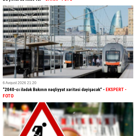
6 Avqust 2026 21:20
“2040-cı ilədək Bakının nəqliyyat xəritəsi dəyişəcək” -
EKSPERT
-
FOTO