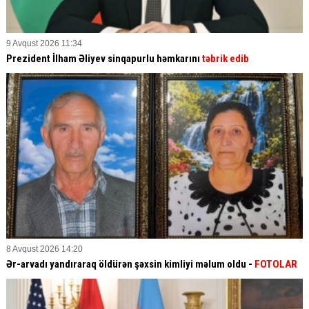
9 Avqust 2026 11:34
Prezident İlham Əliyev sinqapurlu həmkarını
təbrik edib
8 Avqust 2026 14:20
Ər-arvadı yandıraraq öldürən şəxsin kimliyi məlum oldu -
FOTOLAR