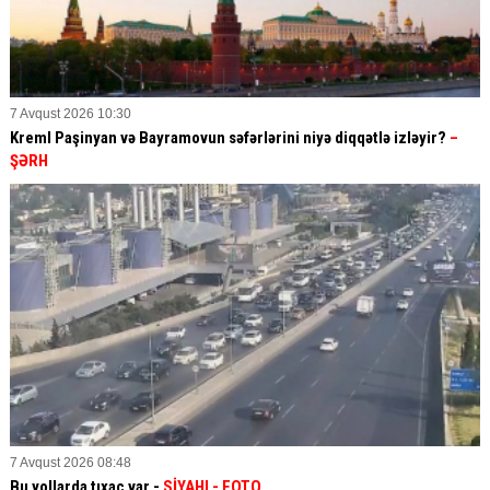
7 Avqust 2026 10:30
Kreml Paşinyan və Bayramovun səfərlərini niyə diqqətlə izləyir?
–
ŞƏRH
7 Avqust 2026 08:48
Bu yollarda tıxac var -
SİYAHI
- FOTO