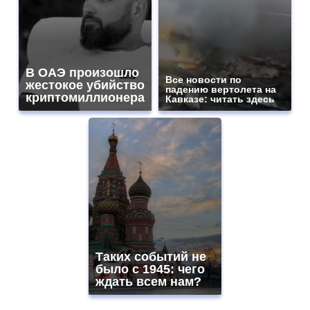
В ОАЭ произошло
Все новости по
жестокое убийство
падению вертолета на
криптомиллионера
Кавказе: читать здесь
Таких событий не
было с 1945: чего
ждать всем нам?