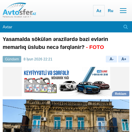
Az
Ru
Yasamalda sökülən ərazilərdə bəzi evlərin
memarlıq üslubu necə fərqlənir?
- FOTO
A-
A+
Gündəm
8 İyun 2026 22:21