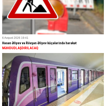
6 Avqust 2026 19:41
Həsən Əliyev və Rövşən Əliyev küçələrində hərəkət
MƏHDUDLAŞDIRILACAQ