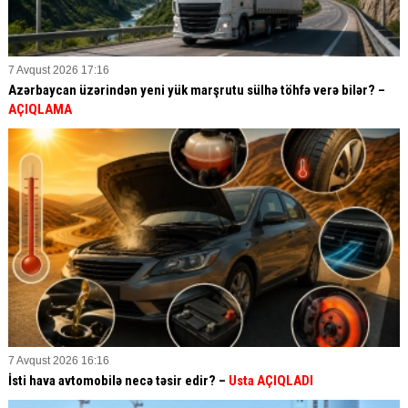
7 Avqust 2026 17:16
Azərbaycan üzərindən yeni yük marşrutu sülhə töhfə verə bilər? –
AÇIQLAMA
7 Avqust 2026 16:16
İsti hava avtomobilə necə təsir edir? –
Usta AÇIQLADI