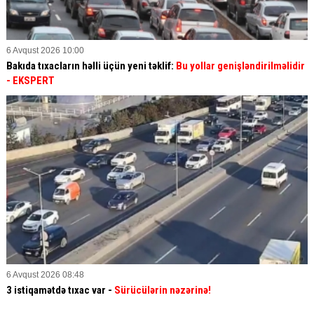
6 Avqust 2026 10:00
Bakıda tıxacların həlli üçün yeni təklif:
Bu yollar genişləndirilməlidir
- EKSPERT
6 Avqust 2026 08:48
3 istiqamətdə tıxac var -
Sürücülərin nəzərinə!