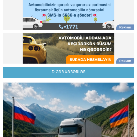
DİGƏR XƏBƏRLƏR