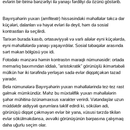
evlərin bir-birinə bənzərliyi ilə yanaşı fərdiliyi də özünü göstərib.
Bayırşəhərin yuxarı (amfiteatr) hissəsindəki məhəllələr təkcə dar
küçələri, dalanları və həyət evləri ilə deyil, həm də sosial
kontrastları ilə seçilirdi.
Tarixən burada kasıb, ortasəviyyəli və varlı ailələr eyni küçələrdə,
eyni məhəllələrdə yanaşı yaşayırdılar. Sosial təbəqələr arasında
sərt məkan bölgüsü yox idi.
Fotodakı mənzərə həmin kontrastın maraqlı nümunəsidir: ortada
memarlıq baxımından iddialı, "aristokratik" görünüşlü ikimərtəbəli
mülkün hər iki tərəfində yerləşən sadə evlər diqqətçəkən təzad
yaradır.
Belə nümunələrə Bayırşəhərin yuxarı məhəllələrində tez-tez rast
gəlmək mümkündür. Məhz bu müxtəliflik yuxarı məhəllələrin
şəhər mühitinə özünəməxsus xarakter verirdi. Vətəndaşlar uzun
müddətdir aidiyyəti qurumlara təklif edirdi ki, sökülən adi,
görünüşü diqqət çəkməyən evlər bir yana, xüsusi tərzdə tikilən
evlər sökülməkdənsə, əvvəlki görünüşünün bərpasına çalışmaq
daha uğurlu seçim olar.