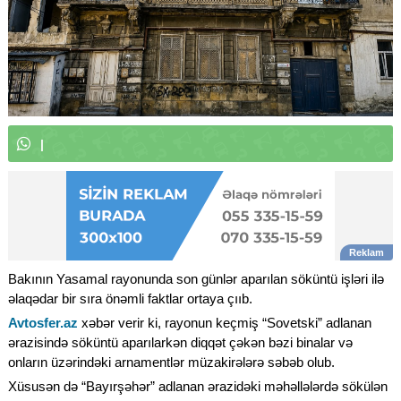
W
h
a
t
s
A
p
p
k
a
n
a
l
ı
m
ı
z
a
|
Bakının Yasamal rayonunda son günlər aparılan söküntü işləri ilə
əlaqədar bir sıra önəmli faktlar ortaya çııb.
Avtosfer.az
xəbər verir ki, rayonun keçmiş “Sovetski” adlanan
ərazisində söküntü aparılarkən diqqət çəkən bəzi binalar və
onların üzərindəki arnamentlər müzakirələrə səbəb olub.
Xüsusən də “Bayırşəhər” adlanan ərazidəki məhəllələrdə sökülən