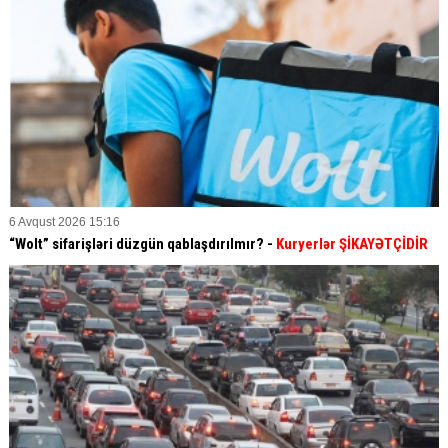
6 Avqust 2026 15:16
“Wolt” sifarişləri düzgün qablaşdırılmır? -
Kuryerlər ŞİKAYƏTÇİDİR