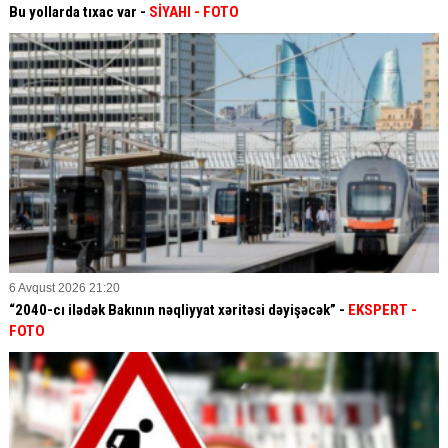
Bu yollarda tıxac var -
SİYAHI
- FOTO
6 Avqust 2026 21:20
“2040-cı ilədək Bakının nəqliyyat xəritəsi dəyişəcək” -
EKSPERT
-
FOTO