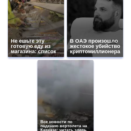
Не ешьте эту
В ОАЭ произошло
готовую еду из
жестокое убийство
магазина: список
криптомиллионера
Все новости по
падению вертолета на
Кавказе: читать здесь