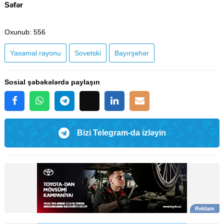
Səfər
Oxunub
: 556
Yasamal rayonu
Sovetski
Bayırşəhər
Sosial şəbəkələrdə paylaşın
Bizi Telegram-da izləyin