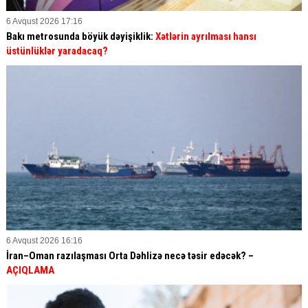
6 Avqust 2026 17:16
Bakı metrosunda böyük dəyişiklik:
Xətlərin ayrılması hansı
üstünlüklər yaradacaq?
6 Avqust 2026 16:16
İran–Oman razılaşması Orta Dəhlizə necə təsir edəcək? –
AÇIQLAMA