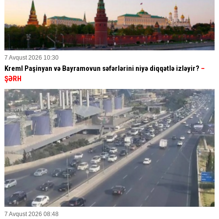
7 Avqust 2026 10:30
Kreml Paşinyan və Bayramovun səfərlərini niyə diqqətlə izləyir?
–
ŞƏRH
7 Avqust 2026 08:48