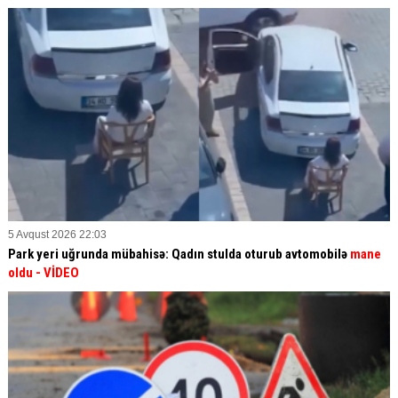
5 Avqust 2026 22:03
Park yeri uğrunda mübahisə: Qadın stulda oturub avtomobilə
mane
oldu
- VİDEO