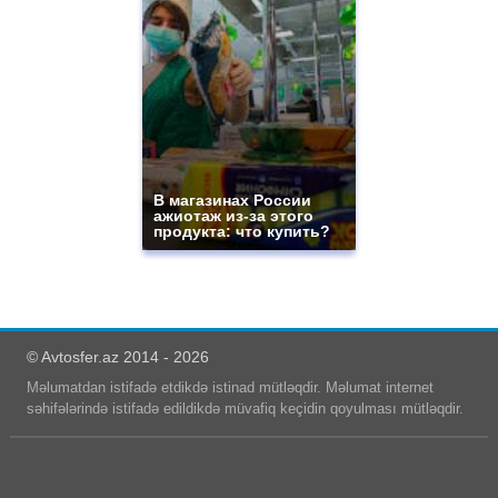
В магазинах России
ажиотаж из-за этого
продукта: что купить?
© Avtosfer.az 2014 - 2026
Məlumatdan istifadə etdikdə istinad mütləqdir. Məlumat internet
səhifələrində istifadə edildikdə müvafiq keçidin qoyulması mütləqdir.