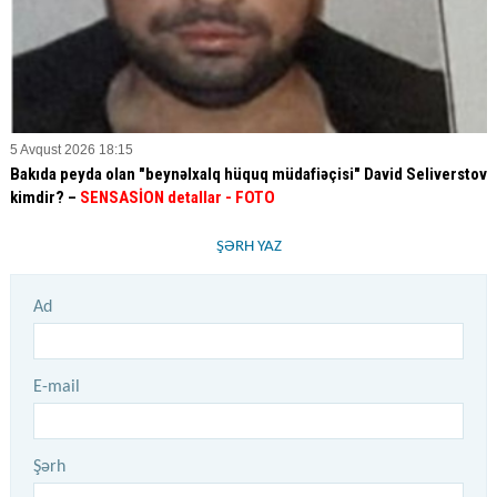
5 Avqust 2026 18:15
Bakıda peyda olan "beynəlxalq hüquq müdafiəçisi" David Seliverstov
kimdir? –
SENSASİON detallar
- FOTO
ŞƏRH YAZ
Ad
E-mail
Şərh