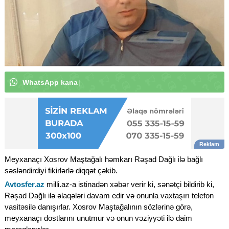
W
h
a
t
s
A
p
p
k
a
n
a
l
ı
m
ı
z
a
a
b
u
n
ə
o
l
u
n
|
Meyxanaçı Xosrov Maştağalı həmkarı Rəşad Dağlı ilə bağlı
səsləndirdiyi fikirlərlə diqqət çəkib.
Avtosfer.az
milli.az-a istinadən xəbər verir ki, sənətçi bildirib ki,
Rəşad Dağlı ilə əlaqələri davam edir və onunla vaxtaşırı telefon
vasitəsilə danışırlar. Xosrov Maştağalının sözlərinə görə,
meyxanaçı dostlarını unutmur və onun vəziyyəti ilə daim