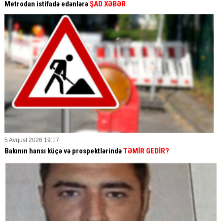
Metrodan istifadə edənlərə
ŞAD XƏBƏR
5 Avqust 2026 19:17
Bakının hansı küçə və prospektlərində
TƏMİR GEDİR?