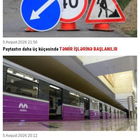
5 Avqust 2026 21:56
Paytaxtın daha üç küçəsində
TƏMİR İŞLƏRİNƏ BAŞLANILIR
5 Avqust 2026 20:12