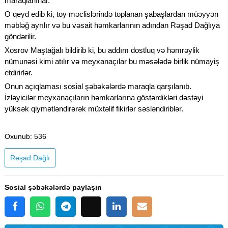
maraqlanırlar.
O qeyd edib ki, toy məclislərində toplanan şabaşlardan müəyyən
məbləğ ayrılır və bu vəsait həmkarlarının adından Rəşad Dağlıya
göndərilir.
Xosrov Maştağalı bildirib ki, bu addım dostluq və həmrəylik
nümunəsi kimi atılır və meyxanaçılar bu məsələdə birlik nümayiş
etdirirlər.
Onun açıqlaması sosial şəbəkələrdə maraqla qarşılanıb.
İzləyicilər meyxanaçıların həmkarlarına göstərdikləri dəstəyi
yüksək qiymətləndirərək müxtəlif fikirlər səsləndiriblər.
Oxunub
: 536
Rəşad Dağlı
Sosial şəbəkələrdə paylaşın