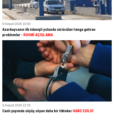
6 Avqust 2026 16:00
Azərbaycanın ilk ödənişli yolunda sürücüləri təngə gətirən
problemlər -
RƏSMİ AÇIQLAMA
5 Avqust 2026 22:26
Canlı yayımda söyüş söyən daha bir tiktoker
HƏBS EDİLDİ