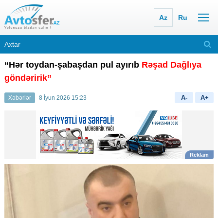
Az
Ru
“Hər toydan-şabaşdan pul ayırıb
Rəşad Dağlıya
göndəririk”
A-
A+
Xəbərlər
8 İyun 2026 15:23