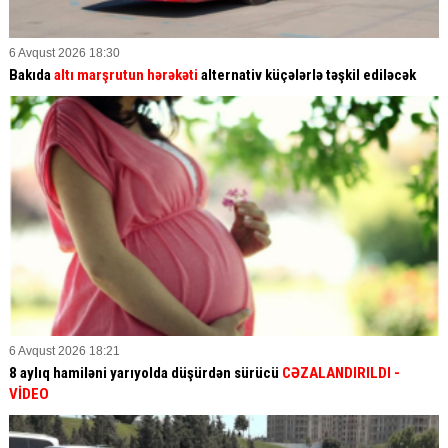
6 Avqust 2026 18:30
Bakıda
altı marşrutun hərəkəti
alternativ küçələrlə təşkil ediləcək
6 Avqust 2026 18:21
8 aylıq hamiləni yarıyolda düşürdən sürücü
CƏZALANDIRILDI
-
VİDEO