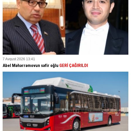
7 Avqust 2026 13:41
Abel Məhərrəmovun səfir oğlu
GERİ ÇAĞIRILDI