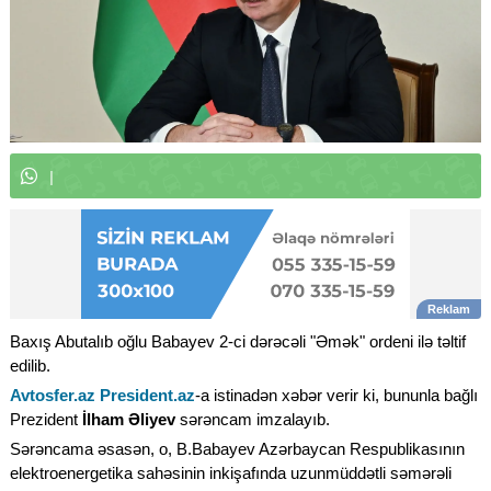
W
h
a
t
s
A
p
p
k
a
n
a
l
ı
m
ı
z
a
|
Baxış Abutalıb oğlu Babayev 2-ci dərəcəli "Əmək" ordeni ilə təltif
edilib.
Avtosfer.az
President.az
-a istinadən xəbər verir ki, bununla bağlı
Prezident
İlham Əliyev
sərəncam imzalayıb.
Sərəncama əsasən, o, B.Babayev Azərbaycan Respublikasının
elektroenergetika sahəsinin inkişafında uzunmüddətli səmərəli