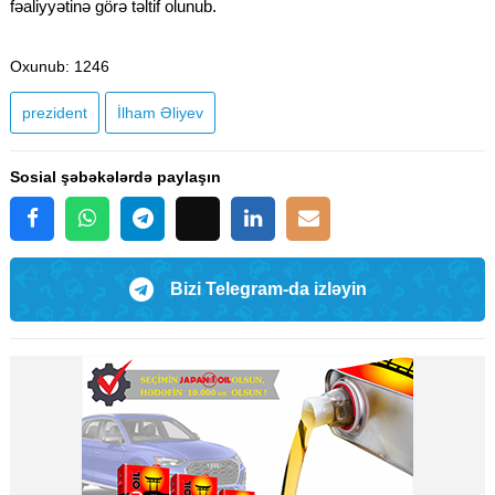
fəaliyyətinə görə təltif olunub.
Oxunub
: 1246
prezident
İlham Əliyev
Sosial şəbəkələrdə paylaşın
Bizi Telegram-da izləyin