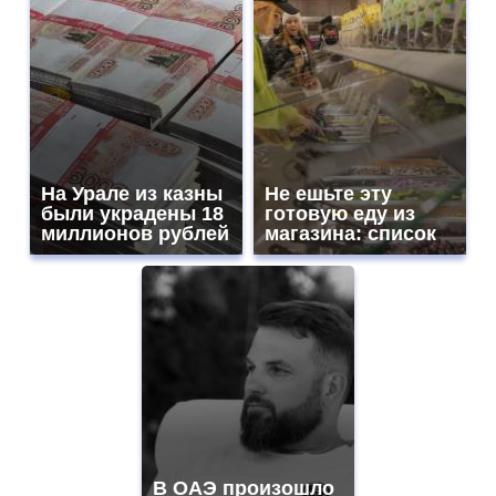
На Урале из казны
Не ешьте эту
были украдены 18
готовую еду из
миллионов рублей
магазина: список
В ОАЭ произошло