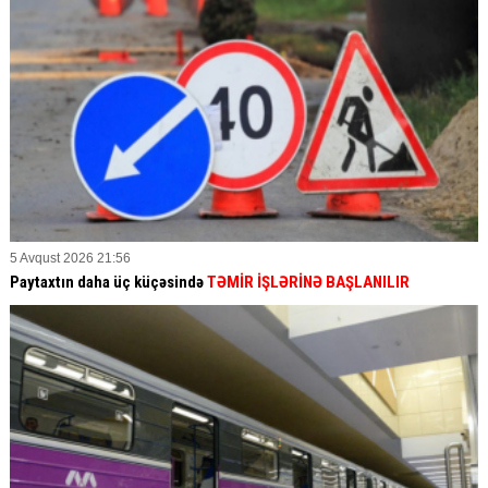
5 Avqust 2026 21:56
Paytaxtın daha üç küçəsində
TƏMİR İŞLƏRİNƏ BAŞLANILIR