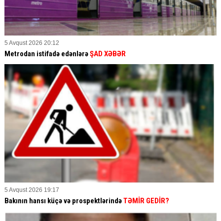
5 Avqust 2026 20:12
Metrodan istifadə edənlərə
ŞAD XƏBƏR
5 Avqust 2026 19:17
Bakının hansı küçə və prospektlərində
TƏMİR GEDİR?