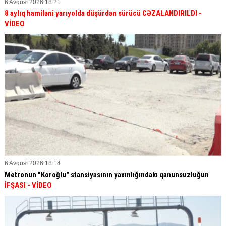
6 Avqust 2026 18:21
8 aylıq hamiləni yarıyolda düşürdən sürücü
CƏZALANDIRILDI
-
VİDEO
6 Avqust 2026 18:14
Metronun "Koroğlu" stansiyasının yaxınlığındakı qanunsuzluğun
İFŞASI
- VİDEO