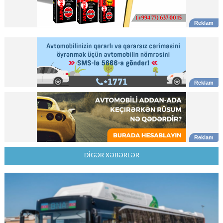
DİGƏR XƏBƏRLƏR