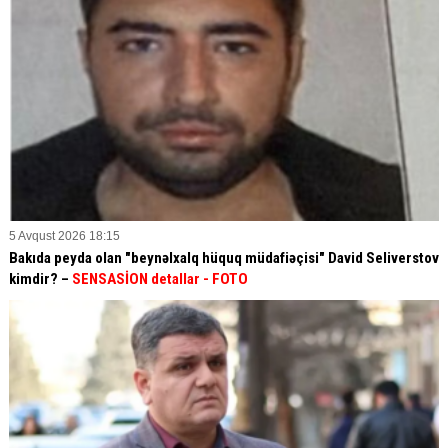
5 Avqust 2026 18:15
Bakıda peyda olan "beynəlxalq hüquq müdafiəçisi" David Seliverstov
kimdir? –
SENSASİON detallar
- FOTO