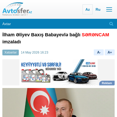
Az
Ru
İlham Əliyev Baxış Babayevlə bağlı
SƏRƏNCAM
imzaladı
A-
A+
Xəbərlər
14 May 2026 16:23