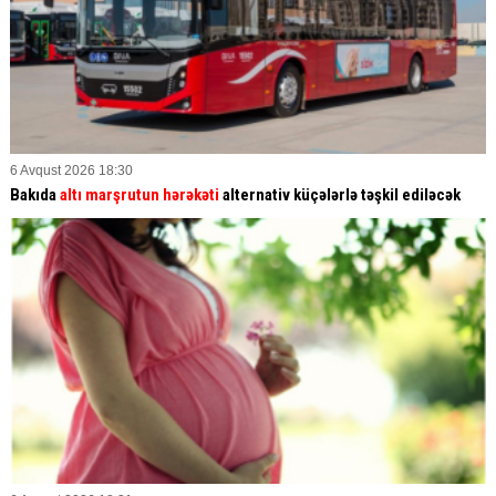
6 Avqust 2026 18:30
Bakıda
altı marşrutun hərəkəti
alternativ küçələrlə təşkil ediləcək