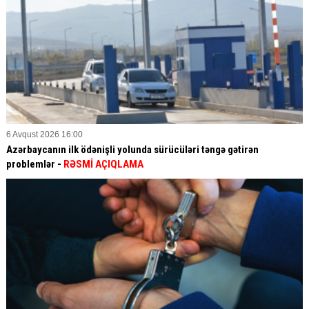
6 Avqust 2026 16:00
Azərbaycanın ilk ödənişli yolunda sürücüləri təngə gətirən
problemlər -
RƏSMİ AÇIQLAMA