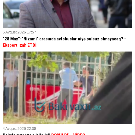
5 Avqust 2026 17:57
"28 May"-"Nizami" arasında avtobuslar niyə pulsuz olmayacaq? -
Ekspert izah ETDİ
4 Avqust 2026 22:38