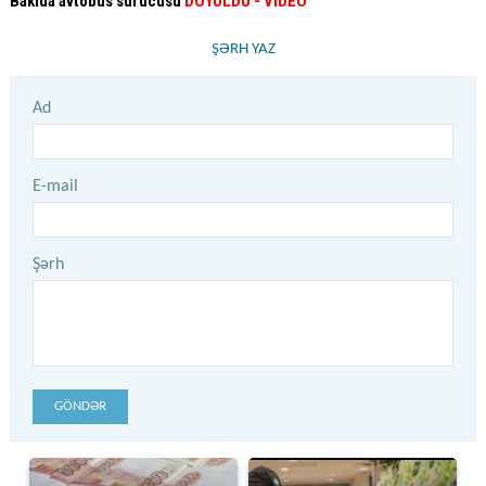
Bakıda avtobus sürücüsü
DÖYÜLDÜ
- VİDEO
ŞƏRH YAZ
Ad
E-mail
Şərh
GÖNDƏR