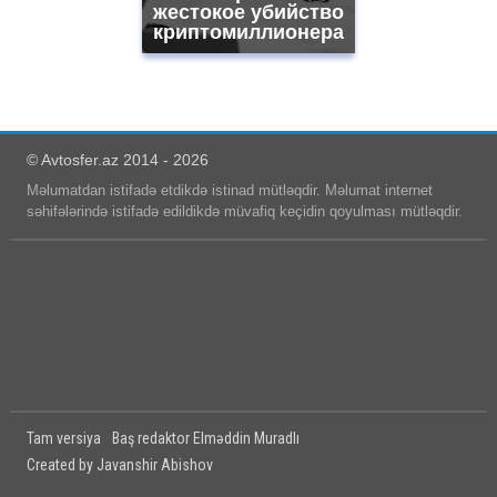
жестокое убийство
криптомиллионера
© Avtosfer.az 2014 - 2026
Məlumatdan istifadə etdikdə istinad mütləqdir. Məlumat internet
səhifələrində istifadə edildikdə müvafiq keçidin qoyulması mütləqdir.
Tam versiya
Baş redaktor Elməddin Muradlı
Created by Javanshir Abishov