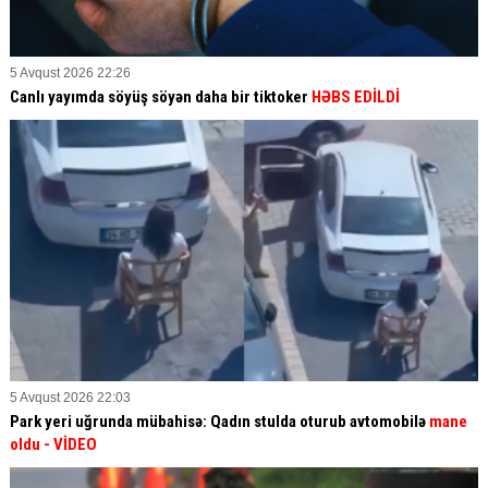
5 Avqust 2026 22:26
Canlı yayımda söyüş söyən daha bir tiktoker
HƏBS EDİLDİ
5 Avqust 2026 22:03
Park yeri uğrunda mübahisə: Qadın stulda oturub avtomobilə
mane
oldu
- VİDEO