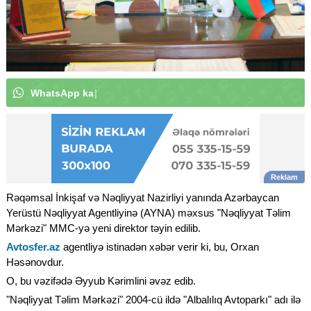
W
h
a
t
s
A
p
p
k
a
n
a
l
ı
m
ı
z
a
a
b
u
n
ə
o
l
u
n
|
Rəqəmsal İnkişaf və Nəqliyyat Nazirliyi yanında Azərbaycan
Yerüstü Nəqliyyat Agentliyinə (AYNA) məxsus "Nəqliyyat Təlim
Mərkəzi" MMC-yə yeni direktor təyin edilib.
Avtosfer.az
agentliyə istinadən xəbər verir ki, bu, Orxan
Həsənovdur.
O, bu vəzifədə Əyyub Kərimlini əvəz edib.
"Nəqliyyat Təlim Mərkəzi" 2004-cü ildə "Albalılıq Avtoparkı" adı ilə