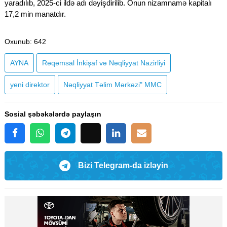
yaradılıb, 2025-ci ildə adı dəyişdirilib. Onun nizamnamə kapitalı
17,2 min manatdır.
Oxunub
: 642
AYNA
Rəqəmsal İnkişaf və Nəqliyyat Nazirliyi
yeni direktor
Nəqliyyat Təlim Mərkəzi" MMC
Sosial şəbəkələrdə paylaşın
Bizi Telegram-da izləyin