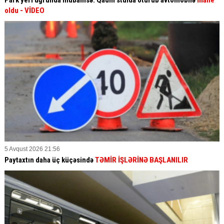
Park yeri uğrunda mübahisə: Qadın stulda oturub avtomobilə
mane
oldu
- VİDEO
5 Avqust 2026 21:56
Paytaxtın daha üç küçəsində
TƏMİR İŞLƏRİNƏ BAŞLANILIR