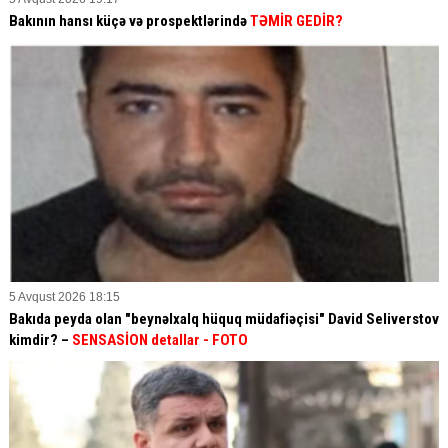
Bakının hansı küçə və prospektlərində
TƏMİR GEDİR?
5 Avqust 2026 18:15
Bakıda peyda olan "beynəlxalq hüquq müdafiəçisi" David Seliverstov
kimdir? –
SENSASİON detallar
- FOTO