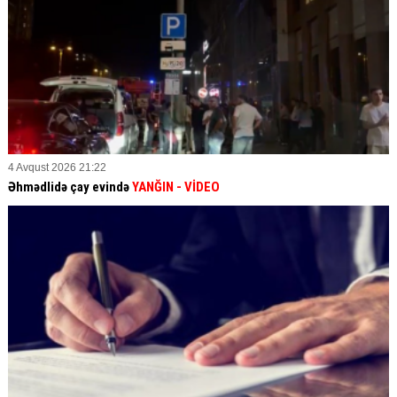
4 Avqust 2026 21:22
Əhmədlidə çay evində
YANĞIN
- VİDEO