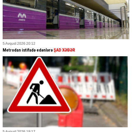
5 Avqust 2026 20:12
Metrodan istifadə edənlərə
ŞAD XƏBƏR
5 Avqust 2026 19:17