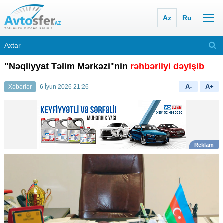
Az
Ru
"Nəqliyyat Təlim Mərkəzi"nin
rəhbərliyi dəyişib
A-
A+
Xəbərlər
6 İyun 2026 21:26