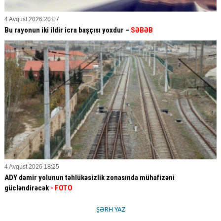
4 Avqust 2026 20:07
Bu rayonun iki ildir icra başçısı yoxdur –
SƏBƏB
4 Avqust 2026 18:25
ADY dəmir yolunun təhlükəsizlik zonasında mühafizəni
gücləndirəcək
- FOTO
ŞƏRH YAZ