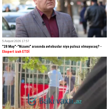
5 Avqust 2026 17:57
"28 May"-"Nizami" arasında avtobuslar niyə pulsuz olmayacaq? -
Ekspert izah ETDİ