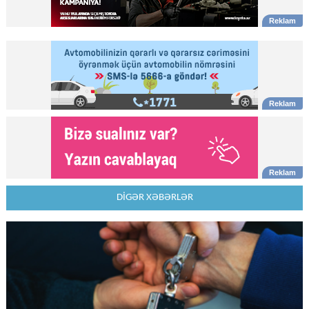
DİGƏR XƏBƏRLƏR