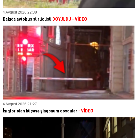
4 Avqust 2026 22:38
Bakıda avtobus sürücüsü
DÖYÜLDÜ
- VİDEO
4 Avqust 2026 21:27
İşıqfor olan küçəyə şlaqbaum qoydular
- VİDEO