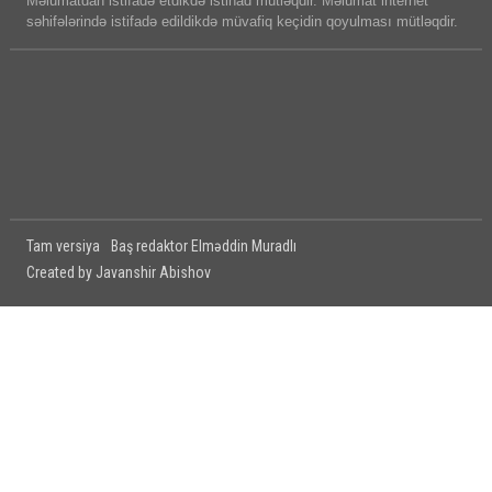
Məlumatdan istifadə etdikdə istinad mütləqdir. Məlumat internet
səhifələrində istifadə edildikdə müvafiq keçidin qoyulması mütləqdir.
Tam versiya
Baş redaktor Elməddin Muradlı
Created by Javanshir Abishov