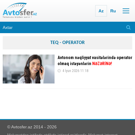
Az
Ru
TEQ - OPERATOR
Avtonom nəqliyyat vasitələrində operator
olmaq istəyənlərin
NƏZƏRİNƏ!
4 İyun 2026 11:18
© Avtosfer.az 2014 - 2026