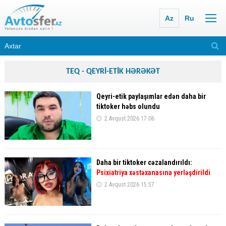
Az
Ru
TEQ - QEYRİ-ETİK HƏRƏKƏT
Qeyri-etik paylaşımlar edən daha bir
tiktoker həbs olundu
2 Avqust 2026 17:06
Daha bir tiktoker cəzalandırıldı:
Psixiatriya xəstəxanasına yerləşdirildi
2 Avqust 2026 15:57