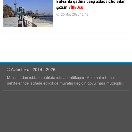
Bulvarda qadına qarşı əxlaqsızlıq edən
şəxsin
VİDEOsu
26 May 2026 12:48
© Avtosfer.az 2014 - 2026
Məlumatdan istifadə etdikdə istinad mütləqdir. Məlumat internet
səhifələrində istifadə edildikdə müvafiq keçidin qoyulması mütləqdir.