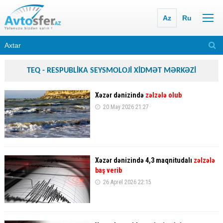
Az
Ru
TEQ - RESPUBLİKA SEYSMOLOJİ XİDMƏT MƏRKƏZİ
Xəzər dənizində
zəlzələ olub
20 May 2026 21:27
Xəzər dənizində 4,3 maqnitudalı
zəlzələ
baş verib
26 Aprel 2026 22:15