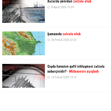
Xəzərdə yenidən
zəlzələ olub
8 Aprel 2026 19:39
Şamaxıda
zəlzələ olub
28 Fevral 2026 23:22
Qışda havanın qəfil istiləşməsi zəlzələ
xəbərçisidir?
- Mütəxəssis açıqladı
16 Fevral 2026 19:12