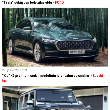
“Tesla” çöküşdən belə xilas oldu
- FOTO
27 İyul 2026 17:39
"Kia" K9 premium sedan modelinin istehsalını dayandırır -
Səbəbi
isə...