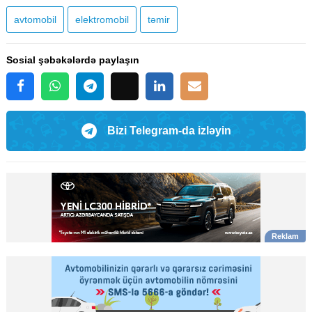
avtomobil
elektromobil
təmir
Sosial şəbəkələrdə paylaşın
Bizi Telegram-da izləyin