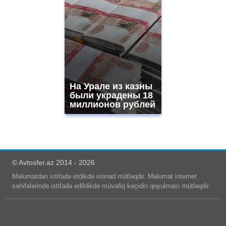
На Урале из казны
были украдены 18
миллионов рублей
© Avtosfer.az 2014 - 2026
Məlumatdan istifadə etdikdə istinad mütləqdir. Məlumat internet
səhifələrində istifadə edildikdə müvafiq keçidin qoyulması mütləqdir.