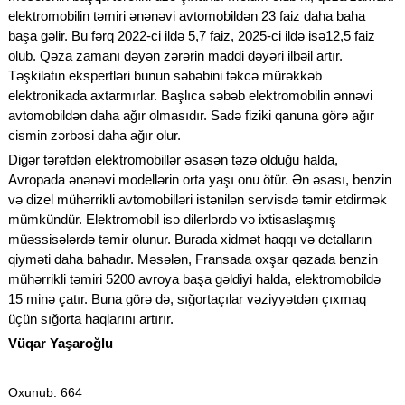
elektromobilin təmiri ənənəvi avtomobildən 23 faiz daha baha
başa gəlir. Bu fərq 2022-ci ildə 5,7 faiz, 2025-ci ildə isə12,5 faiz
olub. Qəza zamanı dəyən zərərin maddi dəyəri ilbəil artır.
Təşkilatın ekspertləri bunun səbəbini təkcə mürəkkəb
elektronikada axtarmırlar. Başlıca səbəb elektromobilin ənnəvi
avtomobildən daha ağır olmasıdır. Sadə fiziki qanuna görə ağır
cismin zərbəsi daha ağır olur.
Digər tərəfdən elektromobillər əsasən təzə olduğu halda,
Avropada ənənəvi modellərin orta yaşı onu ötür. Ən əsası, benzin
və dizel mühərrikli avtomobilləri istənilən servisdə təmir etdirmək
mümkündür. Elektromobil isə dilerlərdə və ixtisaslaşmış
müəssisələrdə təmir olunur. Burada xidmət haqqı və detalların
qiyməti daha bahadır. Məsələn, Fransada oxşar qəzada benzin
mühərrikli təmiri 5200 avroya başa gəldiyi halda, elektromobildə
15 minə çatır. Buna görə də, sığortaçılar vəziyyətdən çıxmaq
üçün sığorta haqlarını artırır.
Vüqar Yaşaroğlu
Oxunub
: 664