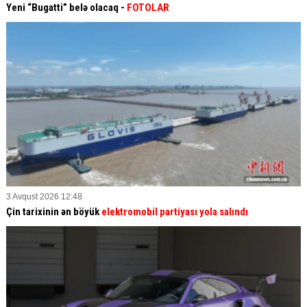
Yeni “Bugatti” belə olacaq -
FOTOLAR
3 Avqust 2026 12:48
Çin tarixinin ən böyük
elektromobil partiyası yola salındı