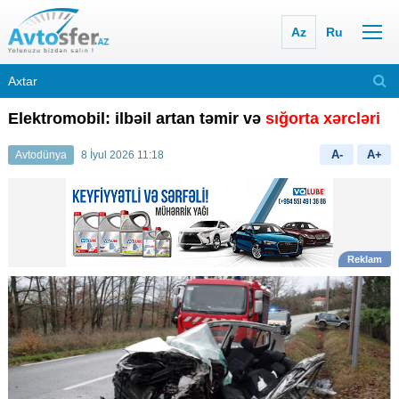
Az
Ru
Elektromobil: ilbəil artan təmir və
sığorta xərcləri
A-
A+
Avtodünya
8 İyul 2026 11:18