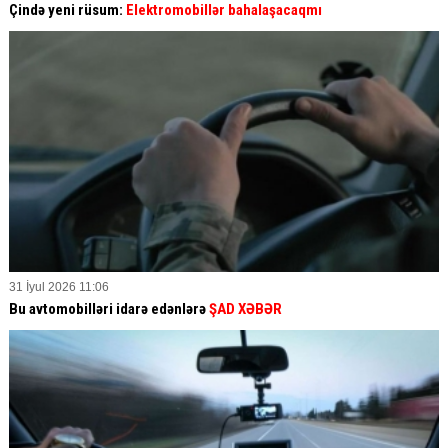
Çində yeni rüsum:
Elektromobillər bahalaşacaqmı
31 İyul 2026 11:06
Bu avtomobilləri idarə edənlərə
ŞAD XƏBƏR