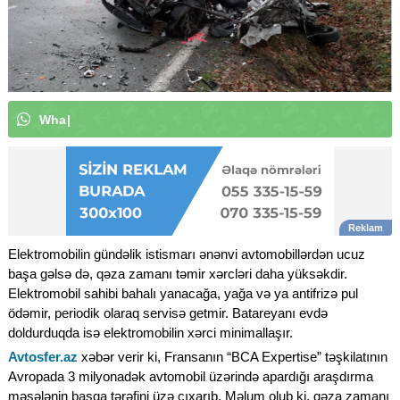
W
h
a
t
s
A
p
p
k
a
n
a
l
ı
m
ı
z
a
a
b
|
Elektromobilin gündəlik istismarı ənənvi avtomobillərdən ucuz
başa gəlsə də, qəza zamanı təmir xərcləri daha yüksəkdir.
Elektromobil sahibi bahalı yanacağa, yağa və ya antifrizə pul
ödəmir, periodik olaraq servisə getmir. Batareyanı evdə
doldurduqda isə elektromobilin xərci minimallaşır.
Avtosfer.az
xəbər verir ki, Fransanın “BCA Expertise” təşkilatının
Avropada 3 milyonadək avtomobil üzərində apardığı araşdırma
məsələnin başqa tərəfini üzə çıxarıb. Məlum olub ki, qəza zamanı