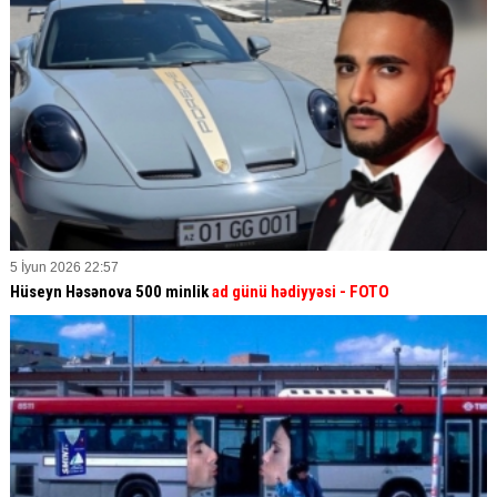
5 İyun 2026 22:57
Hüseyn Həsənova 500 minlik
ad günü hədiyyəsi - FOTO