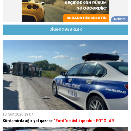
DİGƏR XƏBƏRLƏR
13 İyun 2026 19:07
Kürdəmirdə ağır yol qəzası:
"Ford"un üstü qopdu - FOTOLAR