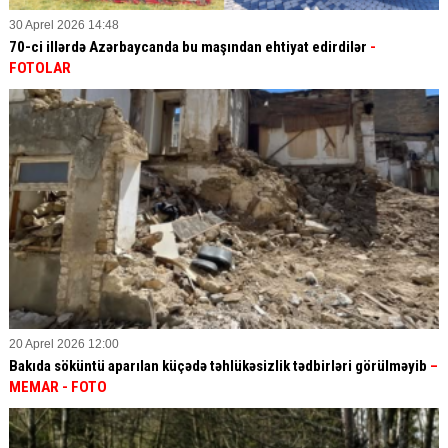
30 Aprel 2026 14:48
70-ci illərdə Azərbaycanda bu maşından ehtiyat edirdilər
-
FOTOLAR
20 Aprel 2026 12:00
Bakıda söküntü aparılan küçədə təhlükəsizlik tədbirləri görülməyib
–
MEMAR - FOTO