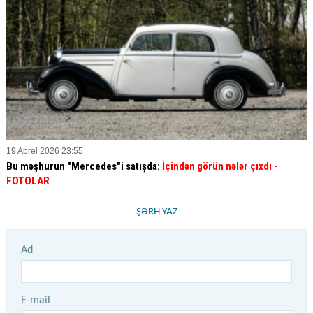
19 Aprel 2026 23:55
Bu məşhurun "Mercedes"i satışda:
İçindən görün nələr çıxdı -
FOTOLAR
ŞƏRH YAZ
Ad
E-mail