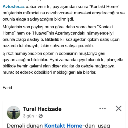
Avtosfer.az
xəbər verir ki, paylaşımdan sonra "Kontakt Home"
müştərinin müraciətinə cavab verərək məsələni araşdıracağını və
onunla əlaqə saxlayacağını bildirmişdi.
Müştərinin son paylaşımına görə, daha sonra həm "Kontakt
Home" həm də "Huawei"nin Azərbaycandakı nümayəndəliyi
onunla əlaqə saxlayıb. Bildirilib ki, sözügedən qələm satış üçün
nəzərdə tutulmayıb, lakin səhvən satışa çıxarılıb.
Şirkət nümayəndələri qələmin ödənişinin müştəriyə geri
qaytarılacağını bildiriblər. Eyni zamanda qeyd olunub ki, planşetlə
birlikdə həmin qələmi alan digər alıcılar da qəbzlə mağazaya
müraciət edərək ödədikləri məbləği geri ala bilərlər.
Fərid