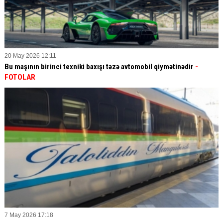
20 May 2026 12:11
Bu maşının birinci texniki baxışı təzə avtomobil qiymətinədir
-
FOTOLAR
7 May 2026 17:18