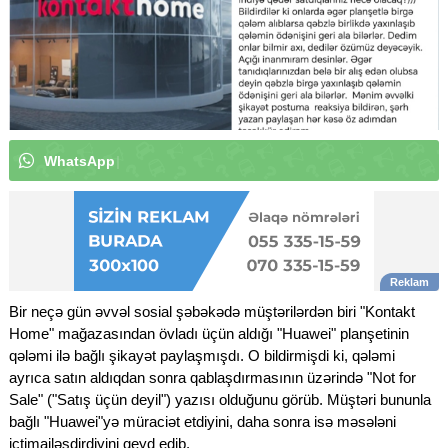
W
h
a
t
s
A
p
p
k
a
n
a
l
ı
m
ı
z
a
a
b
u
n
ə
o
l
u
n
|
Bir neçə gün əvvəl sosial şəbəkədə müştərilərdən biri "Kontakt
Home" mağazasından övladı üçün aldığı "Huawei" planşetinin
qələmi ilə bağlı şikayət paylaşmışdı. O bildirmişdi ki, qələmi
ayrıca satın aldıqdan sonra qablaşdırmasının üzərində "Not for
Sale" ("Satış üçün deyil") yazısı olduğunu görüb. Müştəri bununla
bağlı "Huawei"yə müraciət etdiyini, daha sonra isə məsələni
ictimailəşdirdiyini qeyd edib.