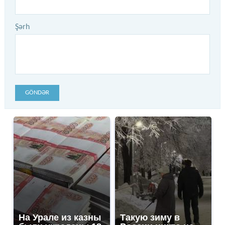
Şərh
GÖNDƏR
На Урале из казны
Такую зиму в