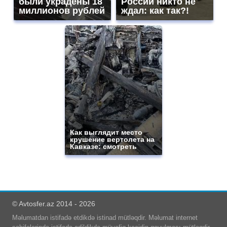
были украдены 18
России никто не
миллионов рублей
ждал: как так?!
Как выглядит место
крушение вертолета на
Кавказе: смотреть
© Avtosfer.az 2014 - 2026
Məlumatdan istifadə etdikdə istinad mütləqdir. Məlumat internet