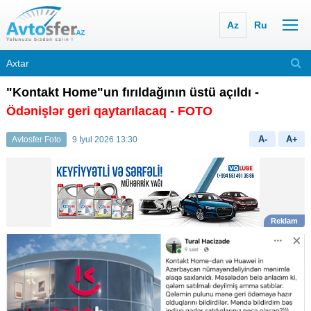
Az
Ru
"Kontakt Home"un fırıldağının üstü açıldı -
Ödənişlər geri qaytarılacaq - FOTO
A-
A+
Avtosfer Foto
9 İyul 2026 13:30