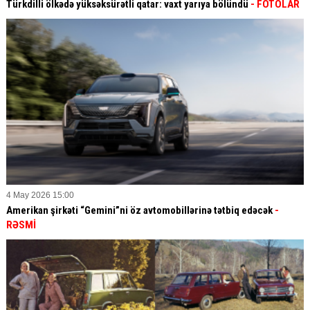
Türkdilli ölkədə yüksəksürətli qatar: vaxt yarıya bölündü
- FOTOLAR
4 May 2026 15:00
Amerikan şirkəti “Gemini”ni öz avtomobillərinə tətbiq edəcək
-
RƏSMİ