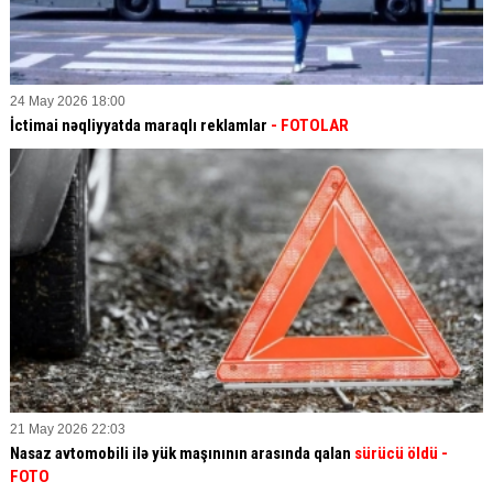
24 May 2026 18:00
İctimai nəqliyyatda maraqlı reklamlar
- FOTOLAR
21 May 2026 22:03
Nasaz avtomobili ilə yük maşınının arasında qalan
sürücü öldü -
FOTO