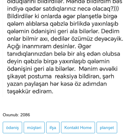
Oxunub
: 2086
ödəniş
müştəri
ifşa
Kontakt Home
planşet