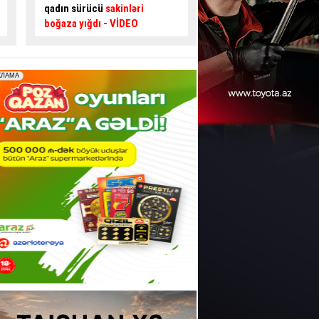
edən gənc sürücüdən
kimi özünü blokladı
təhlükəli hərəkətlər
- VİDEO
HADİSƏ