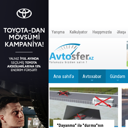
Yarışma
Kalkulyator
Haqqımızda
Əlaqə
Ana səhifə
Avtoxəbər
Gündəm
+
+
" ilə "durma"nın
Ağır
QƏZA:
ölən var