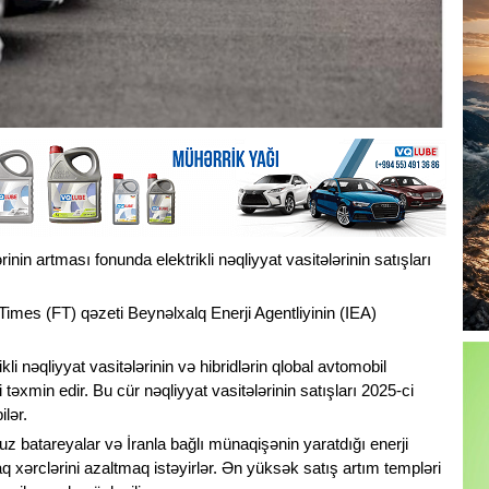
in artması fonunda elektrikli nəqliyyat vasitələrinin satışları
l Times (FT) qəzeti Beynəlxalq Enerji Agentliyinin (IEA)
li nəqliyyat vasitələrinin və hibridlərin qlobal avtomobil
təxmin edir. Bu cür nəqliyyat vasitələrinin satışları 2025-ci
lər.
uz batareyalar və İranla bağlı münaqişənin yaratdığı enerji
q xərclərini azaltmaq istəyirlər. Ən yüksək satış artım templəri