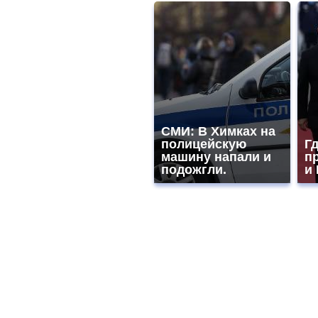
СМИ: В Химках на
полицейскую
Гд
машину напали и
п
подожгли.
и