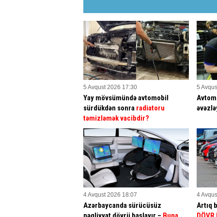
5 Avqust 2026 17:30
5 Avqus
Yay mövsümündə avtomobil
Avtomo
sürdükdən sonra
radiatoru
əvəzlə
təmizləmək vacibdir?
4 Avqust 2026 18:07
4 Avqus
Azərbaycanda sürücüsüz
Artıq 
nəqliyyat dövrü başlayır –
Buna
DÖVR 