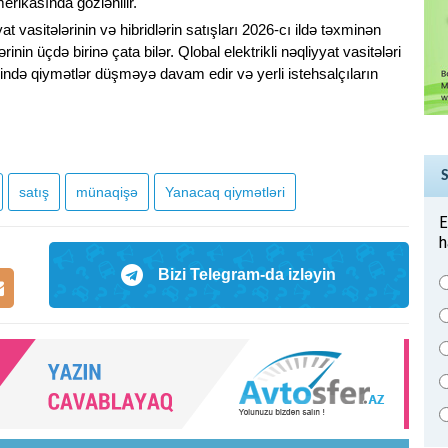
rikasında gözlənilir.
at vasitələrinin və hibridlərin satışları 2026-cı ildə təxminən
inin üçdə birinə çata bilər. Qlobal elektrikli nəqliyyat vasitələri
ində qiymətlər düşməyə davam edir və yerli istehsalçıların
satış
münaqişə
Yanacaq qiymətləri
E
h
Bizi Telegram-da izləyin