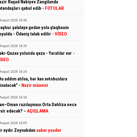
azir Rəşad Nəbiyev Zəngilanda
ətəndaşları qəbul edib -
FOTOLAR
Avqust 2026 16:46
əşhur şəlaləyə gedən yola şlaqbaum
oyuldu - Ödəniş tələb edilir
- VİDEO
Avqust 2026 16:39
akı-Qazax yolunda qəza - Yaralılar var
-
İDEO
Avqust 2026 16:24
Bu addım atılsa, hər kəs avtobuslara
önələcək” -
Nazir müavini
Avqust 2026 16:16
ran–Oman razılaşması Orta Dəhlizə necə
əsir edəcək? –
AÇIQLAMA
Avqust 2026 16:09
ir aydır Zeynəbdən
xəbər yoxdur