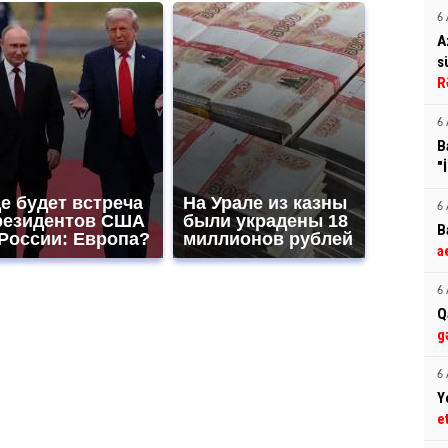
6 
A
s
R
6 
B
"
е будет встреча
На Урале из казны
6 
резидентов США
были украдены 18
B
 России: Европа?
миллионов рублей
a
6 
Q
g
6 
Y
e