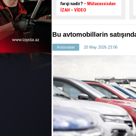
dir?
– Mütəxəssisdən
VİDEO
Bu avtomobillərin satışınd
Avtoxəbər
20 May 2026 23:06