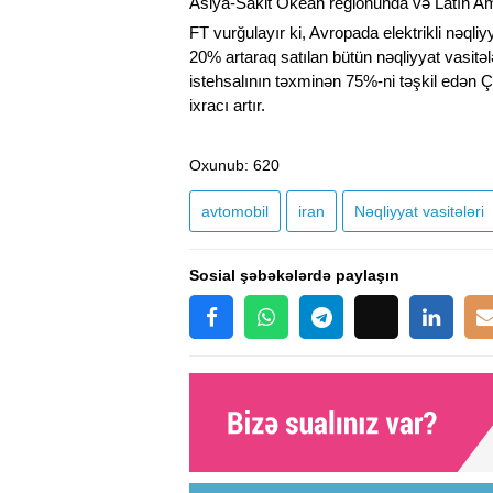
Asiya-Sakit Okean regionunda və Latın Ame
FT vurğulayır ki, Avropada elektrikli nəqliyy
20% artaraq satılan bütün nəqliyyat vasitələr
istehsalının təxminən 75%-ni təşkil edən Ç
ixracı artır.
Oxunub
: 620
avtomobil
iran
Nəqliyyat vasitələri
Sosial şəbəkələrdə paylaşın