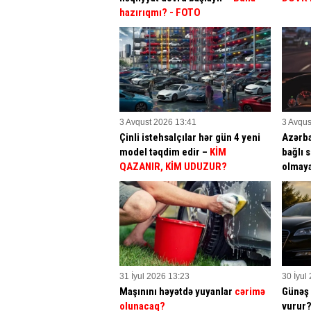
hazırıqmı?
- FOTO
3 Avqust 2026 13:41
3 Avqus
Çinli istehsalçılar hər gün 4 yeni
Azərba
model təqdim edir –
KİM
bağlı 
QAZANIR, KİM UDUZUR?
olmay
31 İyul 2026 13:23
30 İyul
Maşınını həyətdə yuyanlar
cərimə
Günəş 
olunacaq?
vurur