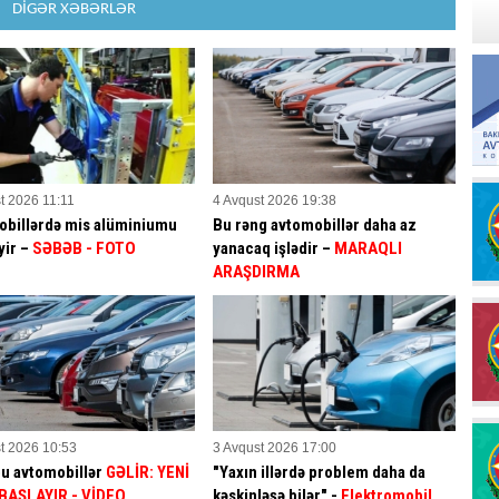
DİGƏR XƏBƏRLƏR
t 2026 11:11
4 Avqust 2026 19:38
billərdə mis alüminiumu
Bu rəng avtomobillər daha az
yir –
SƏBƏB
- FOTO
yanacaq işlədir –
MARAQLI
ARAŞDIRMA
t 2026 10:53
3 Avqust 2026 17:00
bu avtomobillər
GƏLİR: YENİ
"Yaxın illərdə problem daha da
BAŞLAYIR
- VİDEO
kəskinləşə bilər" -
Elektromobil