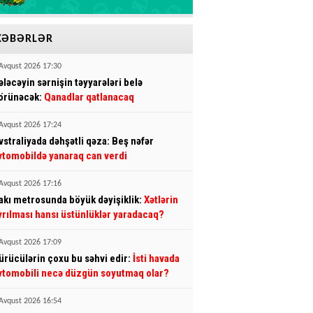
XƏBƏRLƏR
Avqust 2026 17:30
ələcəyin sərnişin təyyarələri belə
örünəcək:
Qanadlar qatlanacaq
Avqust 2026 17:24
vstraliyada dəhşətli qəza: Beş nəfər
vtomobildə yanaraq can verdi
Avqust 2026 17:16
akı metrosunda böyük dəyişiklik:
Xətlərin
yrılması hansı üstünlüklər yaradacaq?
Avqust 2026 17:09
ürücülərin çoxu bu səhvi edir:
İsti havada
vtomobili necə düzgün soyutmaq olar?
Avqust 2026 16:54