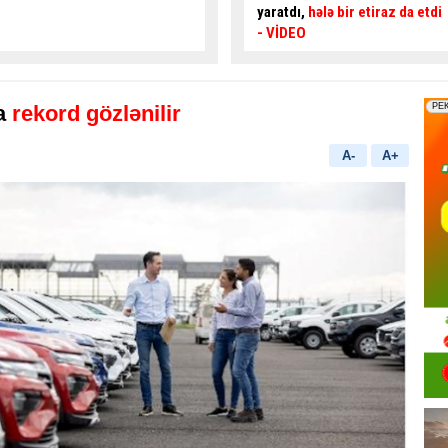
yaratdı,
hələ bir etiraz da etdi
qadın sürücü
sakinləri
- VİDEO
boğaza yığdı
- VİDEO
a
rekord gözlənilir
A-
A+