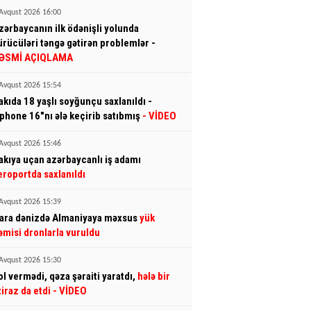
Avqust 2026 16:00
zərbaycanın ilk ödənişli yolunda
ürücüləri təngə gətirən problemlər -
ƏSMİ AÇIQLAMA
Avqust 2026 15:54
akıda 18 yaşlı soyğunçu saxlanıldı -
İphone 16"nı ələ keçirib satıbmış
- VİDEO
Avqust 2026 15:46
akıya uçan azərbaycanlı iş adamı
eroportda saxlanıldı
Avqust 2026 15:39
ara dənizdə Almaniyaya məxsus
yük
əmisi dronlarla vuruldu
Avqust 2026 15:30
ol vermədi, qəza şəraiti yaratdı,
hələ bir
tiraz da etdi
- VİDEO