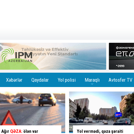
Xəbərlər
Qaydalar
Yol polisi
Maraqlı
Avtosfer TV
+
Yol vermədi, qəza şəraiti
Binanın girişini zəbt edən