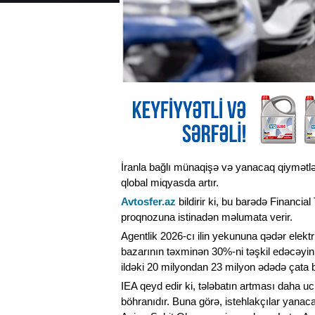
İranla bağlı münaqişə və yanacaq qiymətlərin
qlobal miqyasda artır.
Avtosfer.az
bildirir ki, bu barədə Financia
proqnozuna istinadən məlumata verir.
Agentlik 2026-cı ilin yekununa qədər elektrik
bazarının təxminən 30%-ni təşkil edəcəyini 
ildəki 20 milyondan 23 milyon ədədə çata bi
IEA qeyd edir ki, tələbatın artması daha uc
böhranıdır. Buna görə, istehlakçılar yanaca