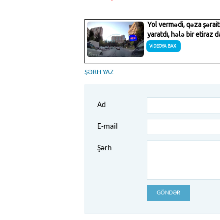
ŞƏRH YAZ
Ad
E-mail
Şərh
GÖNDƏR