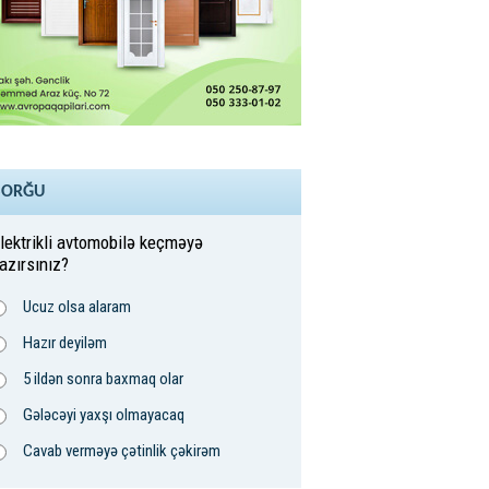
SORĞU
lektrikli avtomobilə keçməyə
azırsınız?
Ucuz olsa alaram
Hazır deyiləm
5 ildən sonra baxmaq olar
Gələcəyi yaxşı olmayacaq
Cavab verməyə çətinlik çəkirəm