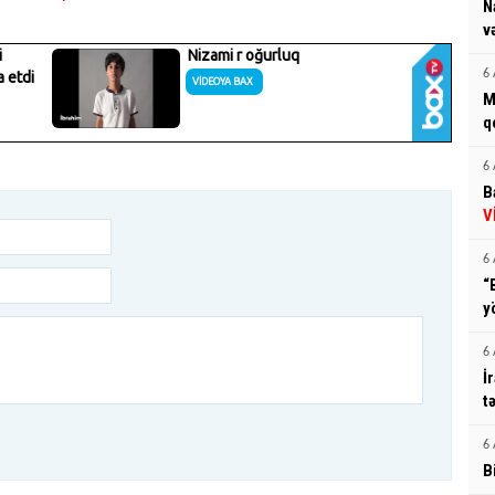
N
v
6 
M
q
6 
B
V
6 
“
y
6 
İ
t
6 
B