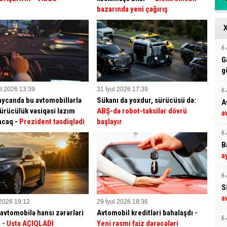
bazarında yeni çağırış
6 
G
g
t 2026 13:39
31 İyul 2026 17:39
6 
ycanda bu avtomobillərlə
Sükanı da yoxdur, sürücüsü də:
A
sürücülük vəsiqəsi lazım
ABŞ-də robot-taksilər dövrü
a
acaq -
Prezident təsdiqlədi
başlayır
6 
B
a
6 
S
a
 2026 19:12
29 İyul 2026 18:36
avtomobilə hansı zərərləri
Avtomobil kreditləri bahalaşdı
-
6 
?
- Usta AÇIQLADI
Yeni rəsmi faiz dərəcələri