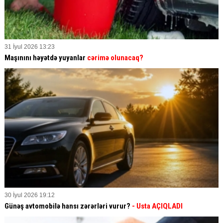
31 İyul 2026 13:23
Maşınını həyətdə yuyanlar
cərimə olunacaq?
30 İyul 2026 19:12
Günəş avtomobilə hansı zərərləri vurur?
- Usta AÇIQLADI