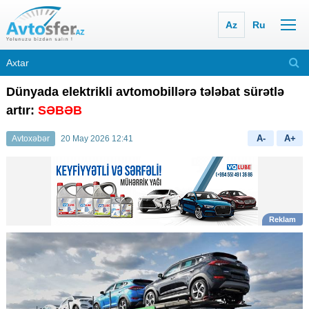
Az
Ru
Dünyada elektrikli avtomobillərə tələbat sürətlə
artır:
SƏBƏB
A-
A+
Avtoxəbər
20 May 2026 12:41