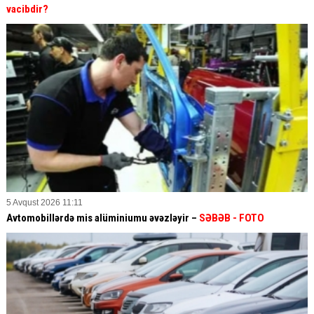
vacibdir?
5 Avqust 2026 11:11
Avtomobillərdə mis alüminiumu əvəzləyir –
SƏBƏB
- FOTO