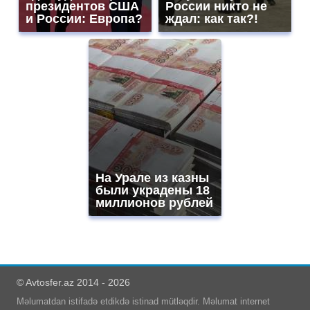
президентов США
России никто не
и России: Европа?
ждал: как так?!
На Урале из казны
были украдены 18
миллионов рублей
© Avtosfer.az 2014 - 2026
Məlumatdan istifadə etdikdə istinad mütləqdir. Məlumat internet