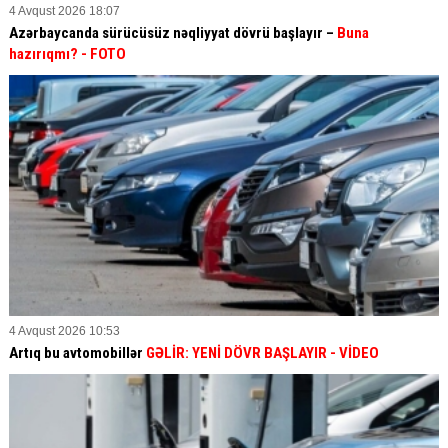
4 Avqust 2026 18:07
Azərbaycanda sürücüsüz nəqliyyat dövrü başlayır –
Buna
hazırıqmı?
- FOTO
4 Avqust 2026 10:53
Artıq bu avtomobillər
GƏLİR: YENİ DÖVR BAŞLAYIR
- VİDEO