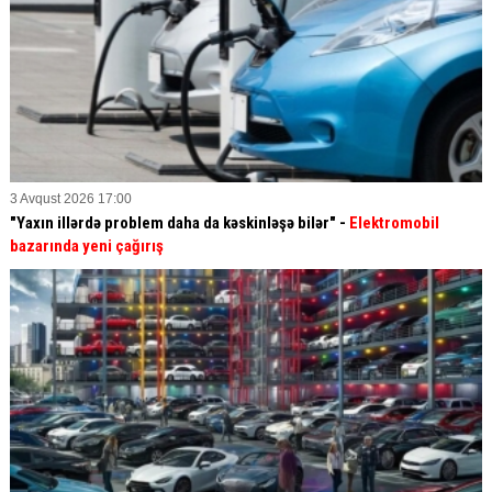
3 Avqust 2026 17:00
"Yaxın illərdə problem daha da kəskinləşə bilər" -
Elektromobil
bazarında yeni çağırış