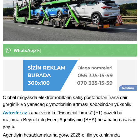
W
h
a
t
s
A
p
p
k
a
n
a
l
ı
m
ı
z
a
a
b
u
n
ə
o
|
Qlobal miqyasda elektromobillərin satış göstəriciləri İrana dair
gərginlik və yanacaq qiymətlərinin artması səbəbindən yüksəlir.
Avtosfer.az
xəbər verir ki, "Financial Times" (FT) qəzeti bu
məlumatı Beynəlxalq Enerji Agentliyinin (BEA) hesabatına əsasən
yayıb.
Agentliyin hesablamalarına görə, 2026-cı ilin yekunlarında