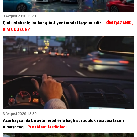
3 Avqust 2026 13:41
Çinli istehsalçılar hər gün 4 yeni model təqdim edir –
KİM QAZANIR,
KİM UDUZUR?
3 Avqust 2026 13:39
Azərbaycanda bu avtomobillərlə bağlı sürücülük vəsiqəsi lazım
olmayacaq -
Prezident təsdiqlədi