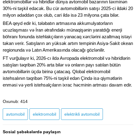
elektromobillər və hibridlər dünya avtomobil bazarının təxminən
30%-ni təşkil edəcək. Bu cür avtomobillərin satışı 2025-ci ildəki 20
milyon ədəddən çox olub, cari ildə isə 23 milyona çata bilər.
BEA qeyd edir ki, tələbatın artmasına akkumulyatorların
ucuzlaşması və İran ətrafındakı münaqişənin yaratdığı enerji
böhranı fonunda istehlakçıların yanacaq xərclərini azaltmaq istəyi
təkan verir. Satışların ən yüksək artım tempinin Asiya-Sakit okean
regionunda və Latın Amerikasında olacağı gözlənilir.
FT vurğulayır ki, 2026-cı ildə Avropada elektromobil və hibridlərin
satışları təqribən 20% arta bilər və onların payı satılan bütün
avtomobillərin üçdə birinə çatacaq. Qlobal elektromobil
istehsalının təqribən 75%-ni təşkil edən Çində isə qiymətlərin
enməsi və yerli istehsalçıların ixrac həcminin artması davam edir.
Oxunub
: 414
avtomobil
elektromobil
elektrikli avtomobil
Sosial şəbəkələrdə paylaşın