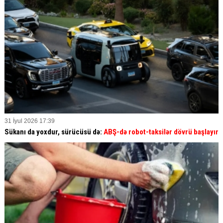
31 İyul 2026 17:39
Sükanı da yoxdur, sürücüsü də:
ABŞ-də robot-taksilər dövrü başlayır