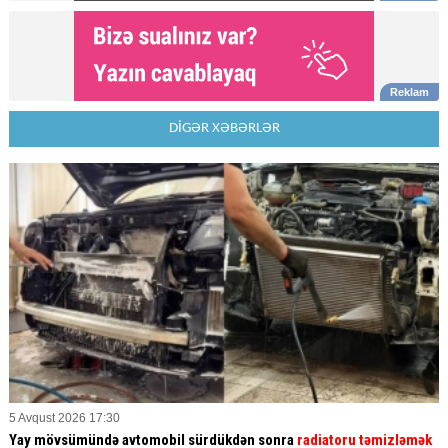
DİGƏR XƏBƏRLƏR
5 Avqust 2026 17:30
Yay mövsümündə avtomobil sürdükdən sonra
radiatoru təmizləmək