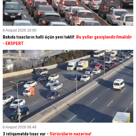
6 Avqust 2026 10:00
Bakıda tıxacların həlli üçün yeni təklif:
Bu yollar genişləndirilməlidir
- EKSPERT
6 Avqust 2026 08:48
3 istiqamətdə tıxac var -
Sürücülərin nəzərinə!