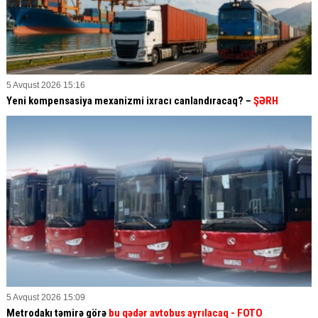
5 Avqust 2026 15:16
Yeni kompensasiya mexanizmi ixracı canlandıracaq? –
ŞƏRH
5 Avqust 2026 15:09
Metrodakı təmirə görə
bu qədər avtobus ayrılacaq
- FOTO