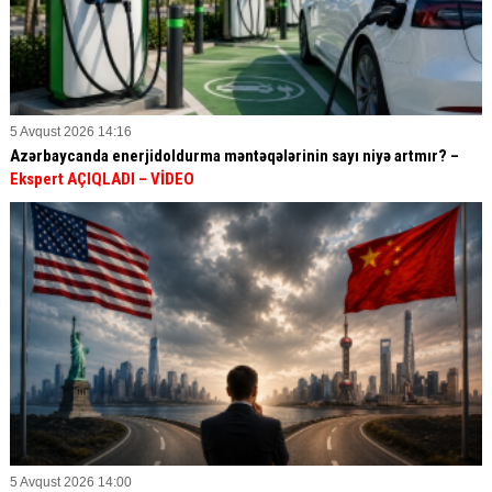
5 Avqust 2026 14:16
Azərbaycanda enerjidoldurma məntəqələrinin sayı niyə artmır? –
Ekspert AÇIQLADI – VİDEO
5 Avqust 2026 14:00