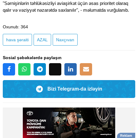
"Sərnişinlərin təhlükəsizliyi aviaşirkət üçün əsas prioritet olaraq
qalır və vəziyyət nəzarətdə saxlanılır", - məlumatda vurğulanıb.
Oxunub
: 364
hava şəraiti
AZAL
Naxçıvan
Sosial şəbəkələrdə paylaşın
Bizi Telegram-da izləyin