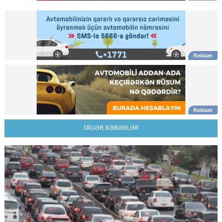
DİGƏR XƏBƏRLƏR