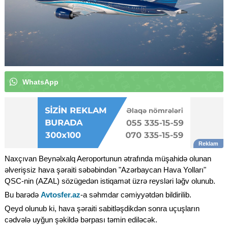
W
h
a
t
s
A
p
p
k
a
n
a
l
ı
m
ı
z
a
a
b
u
n
ə
o
l
|
Naxçıvan Beynəlxalq Aeroportunun ətrafında müşahidə olunan
əlverişsiz hava şəraiti səbəbindən "Azərbaycan Hava Yolları"
QSC-nin (AZAL) sözügedən istiqamət üzrə reysləri ləğv olunub.
Bu barədə
Avtosfer.az
-a səhmdar cəmiyyətdən bildirilib.
Qeyd olunub ki, hava şəraiti sabitləşdikdən sonra uçuşların
cədvələ uyğun şəkildə bərpası təmin ediləcək.