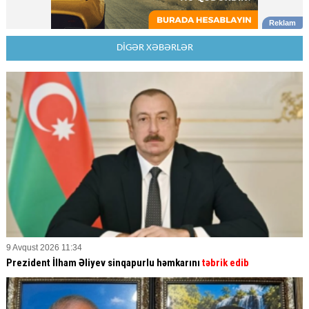
DİGƏR XƏBƏRLƏR
9 Avqust 2026 11:34
Prezident İlham Əliyev sinqapurlu həmkarını
təbrik edib