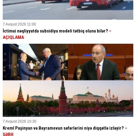
7 Avqust 2026 11:00
İctimai nəqliyyatda subsidiya modeli tətbiq oluna bilər?
–
AÇIQLAMA
7 Avqust 2026 10:30
Kreml Paşinyan və Bayramovun səfərlərini niyə diqqətlə izləyir?
–
ŞƏRH