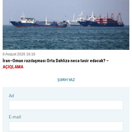
6 Avqust 2026 16:16
İran–Oman razılaşması Orta Dəhlizə necə təsir edəcək? –
AÇIQLAMA
ŞƏRH YAZ
Ad
E-mail