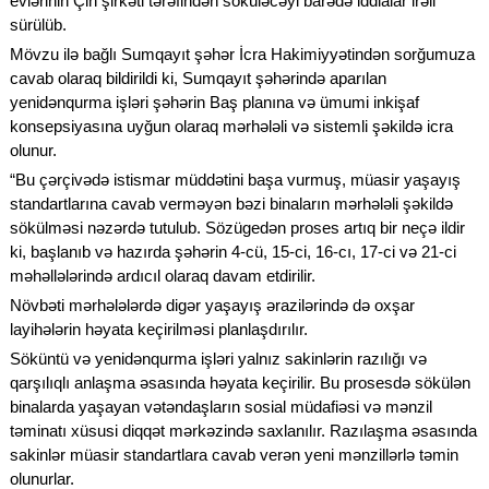
evlərinin Çin şirkəti tərəfindən söküləcəyi barədə iddialar irəli
sürülüb.
Mövzu ilə bağlı Sumqayıt şəhər İcra Hakimiyyətindən sorğumuza
cavab olaraq bildirildi ki, Sumqayıt şəhərində aparılan
yenidənqurma işləri şəhərin Baş planına və ümumi inkişaf
konsepsiyasına uyğun olaraq mərhələli və sistemli şəkildə icra
olunur.
“Bu çərçivədə istismar müddətini başa vurmuş, müasir yaşayış
standartlarına cavab verməyən bəzi binaların mərhələli şəkildə
sökülməsi nəzərdə tutulub. Sözügedən proses artıq bir neçə ildir
ki, başlanıb və hazırda şəhərin 4-cü, 15-ci, 16-cı, 17-ci və 21-ci
məhəllələrində ardıcıl olaraq davam etdirilir.
Növbəti mərhələlərdə digər yaşayış ərazilərində də oxşar
layihələrin həyata keçirilməsi planlaşdırılır.
Söküntü və yenidənqurma işləri yalnız sakinlərin razılığı və
qarşılıqlı anlaşma əsasında həyata keçirilir. Bu prosesdə sökülən
binalarda yaşayan vətəndaşların sosial müdafiəsi və mənzil
təminatı xüsusi diqqət mərkəzində saxlanılır. Razılaşma əsasında
sakinlər müasir standartlara cavab verən yeni mənzillərlə təmin
olunurlar.