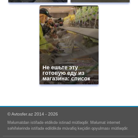
Не ешьте эту
готовую еду из
магазина: список
© Avtosfer.az 2014 - 2026
Məlumatdan istifadə etdikdə istinad mütləqdir. Məlumat internet
səhifələrində istifadə edildikdə müvafiq keçidin qoyulması mütləqdir.