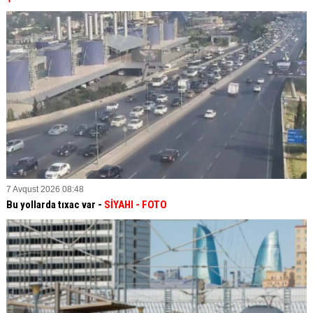
7 Avqust 2026 08:48
Bu yollarda tıxac var -
SİYAHI
- FOTO