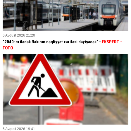
6 Avqust 2026 21:20
“2040-cı ilədək Bakının nəqliyyat xəritəsi dəyişəcək” -
EKSPERT
-
FOTO
6 Avqust 2026 19:41