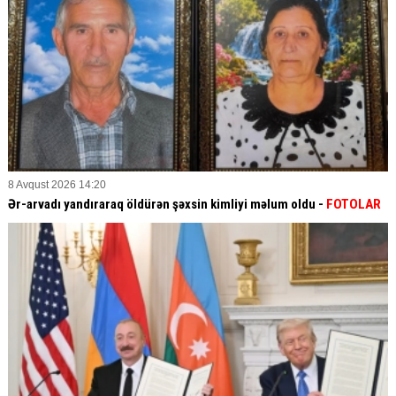
8 Avqust 2026 14:20
Ər-arvadı yandıraraq öldürən şəxsin kimliyi məlum oldu -
FOTOLAR