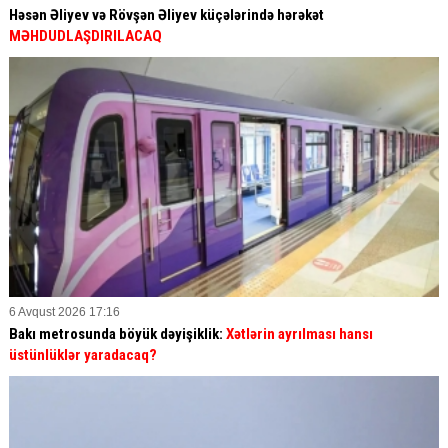
Həsən Əliyev və Rövşən Əliyev küçələrində hərəkət
MƏHDUDLAŞDIRILACAQ
6 Avqust 2026 17:16
Bakı metrosunda böyük dəyişiklik:
Xətlərin ayrılması hansı
üstünlüklər yaradacaq?