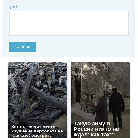
Şərh
GÖNDƏR
Такую зиму в
Как выглядит место
России никто не
крушение вертолета на
ждал: как так?!
Кавказе: смотреть