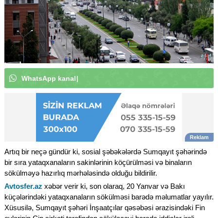
W
h
a
t
s
A
p
p
k
a
n
a
l
ı
m
ı
z
a
a
b
u
n
ə
o
l
u
n
|
Artıq bir neçə gündür ki, sosial şəbəkələrdə Sumqayıt şəhərində
bir sıra yataqxanaların sakinlərinin köçürülməsi və binaların
sökülməyə hazırlıq mərhələsində olduğu bildirilir.
Avtosfer.az
xəbər verir ki, son olaraq, 20 Yanvar və Bakı
küçələrindəki yataqxanaların sökülməsi barədə məlumatlar yayılır.
Xüsusilə, Sumqayıt şəhəri İnşaatçılar qəsəbəsi ərazisindəki Fin