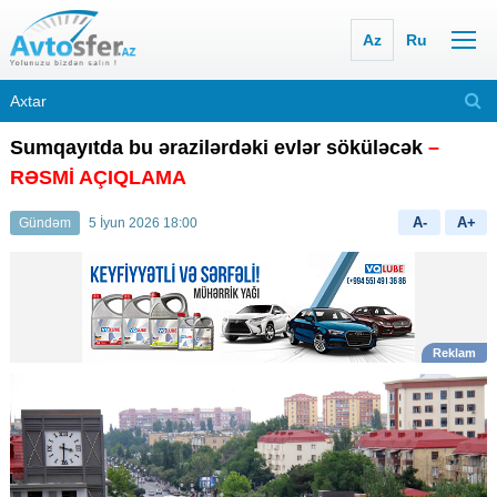
Az
Ru
Sumqayıtda bu ərazilərdəki evlər söküləcək
–
RƏSMİ AÇIQLAMA
A-
A+
Gündəm
5 İyun 2026 18:00