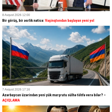
8 Avqust 2026 12:00
Bir görüş, bir əsrlik nəticə:
Vaşinqtondan başlayan yeni yol
7 Avqust 2026 17:16
Azərbaycan üzərindən yeni yük marşrutu sülhə töhfə verə bilər? –
AÇIQLAMA