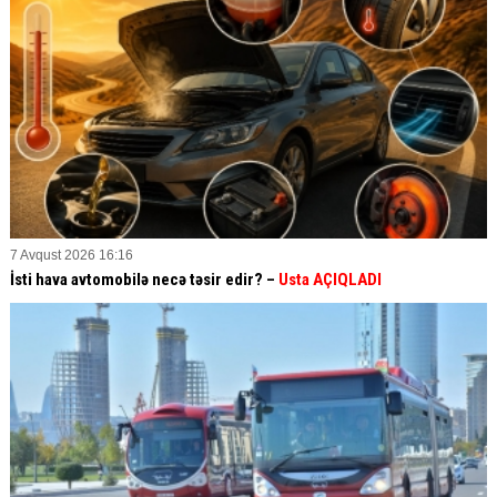
7 Avqust 2026 16:16
İsti hava avtomobilə necə təsir edir? –
Usta AÇIQLADI