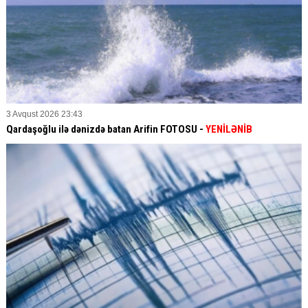
3 Avqust 2026 23:43
Qardaşoğlu ilə dənizdə batan Arifin FOTOSU
-
YENİLƏNİB