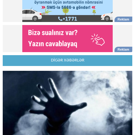
DİGƏR XƏBƏRLƏR