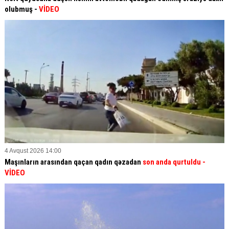
olubmuş -
VİDEO
4 Avqust 2026 14:00
Maşınların arasından qaçan qadın qəzadan
son anda qurtuldu
-
VİDEO