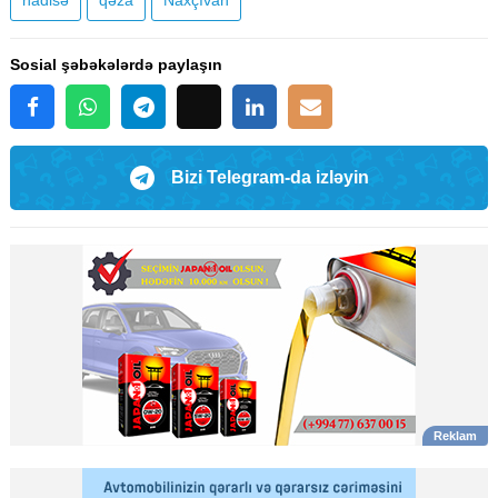
hadisə
qəza
Naxçıvan
Sosial şəbəkələrdə paylaşın
Bizi Telegram-da izləyin