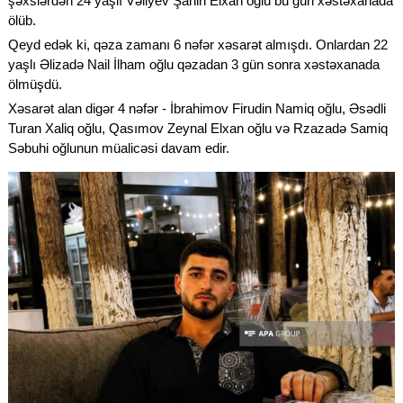
şəxslərdən 24 yaşlı Vəliyev Şahin Elxan oğlu bu gün xəstəxanada
ölüb.
Qeyd edək ki, qəza zamanı 6 nəfər xəsarət almışdı. Onlardan 22
yaşlı Əlizadə Nail İlham oğlu qəzadan 3 gün sonra xəstəxanada
ölmüşdü.
Xəsarət alan digər 4 nəfər - İbrahimov Firudin Namiq oğlu, Əsədli
Turan Xaliq oğlu, Qasımov Zeynal Elxan oğlu və Rzazadə Samiq
Səbuhi oğlunun müalicəsi davam edir.