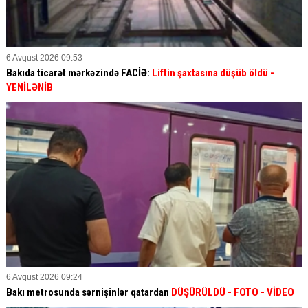
6 Avqust 2026 09:53
Bakıda ticarət mərkəzində FACİƏ:
Liftin şaxtasına düşüb öldü
-
YENİLƏNİB
6 Avqust 2026 09:24
Bakı metrosunda sərnişinlər qatardan
DÜŞÜRÜLDÜ - FOTO - VİDEO