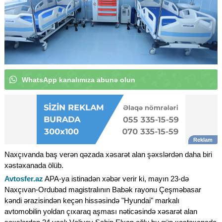
W
h
a
t
s
A
p
p
|
Naxçıvanda baş verən qəzada xəsarət alan şəxslərdən daha biri
xəstəxanada ölüb.
Avtosfer.az
APA-ya istinadən xəbər verir ki, mayın 23-də
Naxçıvan-Ordubad magistralının Babək rayonu Çeşməbasar
kəndi ərazisindən keçən hissəsində "Hyundai" markalı
avtomobilin yoldan çıxaraq aşması nəticəsində xəsarət alan