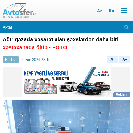
Az
Ru
Ağır qəzada xəsarət alan şəxslərdən daha biri
xəstəxanada ölüb - FOTO
A-
A+
Hadisə
2 İyun 2026 23:15