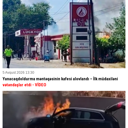
5 Avqust 2026 13:30
Yanacaqdoldurma məntəqəsinin kafesi alovlandı – İlk müdaxiləni
vətəndaşlar etdi
- VİDEO