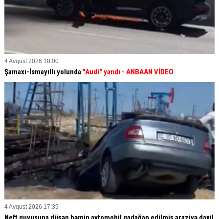
4 Avqust 2026 18:00
Şamaxı-İsmayıllı yolunda
"Audi" yandı - ANBAAN VİDEO
4 Avqust 2026 17:39
Neft quyusuna düşən həmin avtomobil qadağan edilmiş əraziyə daxil