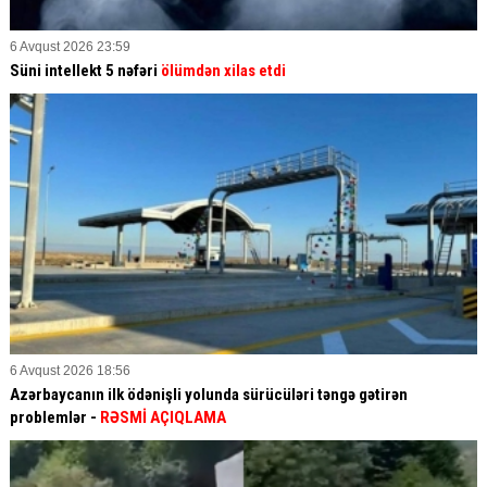
6 Avqust 2026 23:59
Süni intellekt 5 nəfəri
ölümdən xilas etdi
6 Avqust 2026 18:56
Azərbaycanın ilk ödənişli yolunda sürücüləri təngə gətirən
problemlər -
RƏSMİ AÇIQLAMA