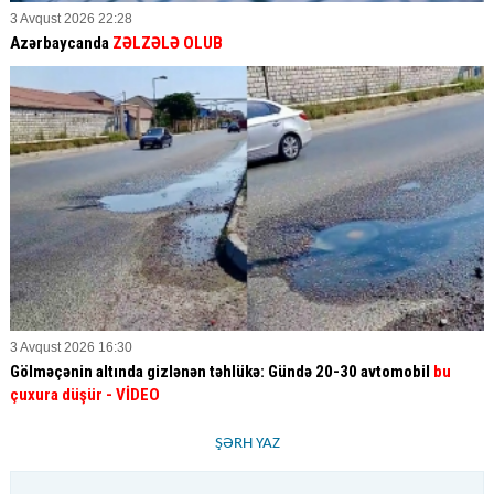
3 Avqust 2026 22:28
Azərbaycanda
ZƏLZƏLƏ OLUB
3 Avqust 2026 16:30
Gölməçənin altında gizlənən təhlükə: Gündə 20-30 avtomobil
bu
çuxura düşür
- VİDEO
ŞƏRH YAZ