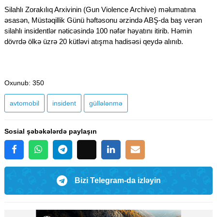
Silahlı Zorakılıq Arxivinin (Gun Violence Archive) məlumatına
əsasən, Müstəqillik Günü həftəsonu ərzində ABŞ-da baş verən
silahlı insidentlər nəticəsində 100 nəfər həyatını itirib. Həmin
dövrdə ölkə üzrə 20 kütləvi atışma hadisəsi qeydə alınıb.
Oxunub
: 350
avtomobil
insident
güllələnmə
Sosial şəbəkələrdə paylaşın
Bizi Telegram-da izləyin