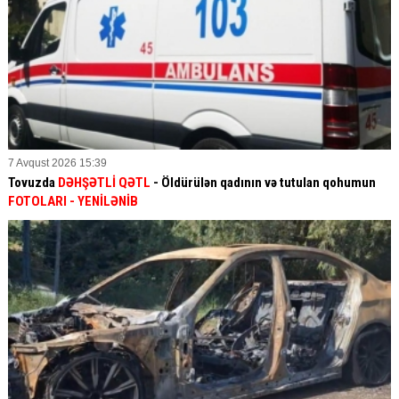
7 Avqust 2026 15:39
Tovuzda
DƏHŞƏTLİ QƏTL
- Öldürülən qadının və tutulan qohumun
FOTOLARI
- YENİLƏNİB