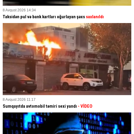
8 Avqust 2026 14:34
Taksidən pul və bank kartları oğurlayan şəxs
saxlanıldı
8 Avqust 2026 11:17
Sumqayıtda avtomobil təmiri sexi yandı
- VİDEO