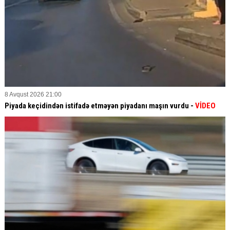
8 Avqust 2026 21:00
Piyada keçidindən istifadə etməyən piyadanı maşın vurdu -
VİDEO