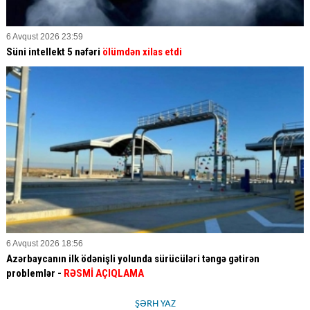
6 Avqust 2026 23:59
Süni intellekt 5 nəfəri
ölümdən xilas etdi
6 Avqust 2026 18:56
Azərbaycanın ilk ödənişli yolunda sürücüləri təngə gətirən
problemlər -
RƏSMİ AÇIQLAMA
ŞƏRH YAZ