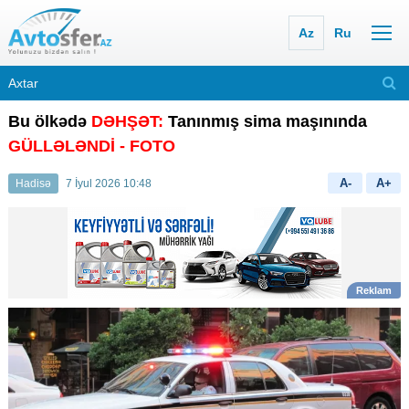
Az
Ru
Bu ölkədə
DƏHŞƏT:
Tanınmış sima maşınında
GÜLLƏLƏNDİ
- FOTO
A-
A+
Hadisə
7 İyul 2026 10:48