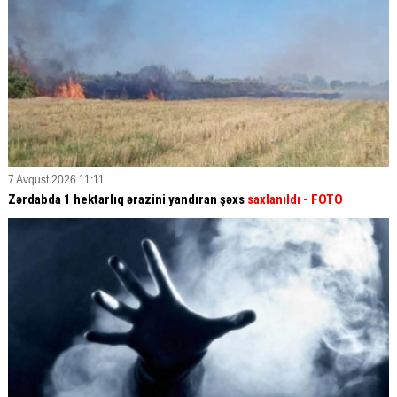
7 Avqust 2026 11:11
Zərdabda 1 hektarlıq ərazini yandıran şəxs
saxlanıldı
- FOTO