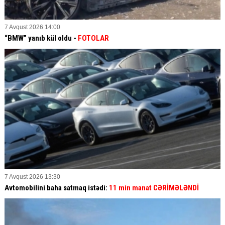
7 Avqust 2026 14:00
“BMW” yanıb kül oldu -
FOTOLAR
7 Avqust 2026 13:30
Avtomobilini baha satmaq istədi:
11 min manat CƏRİMƏLƏNDİ