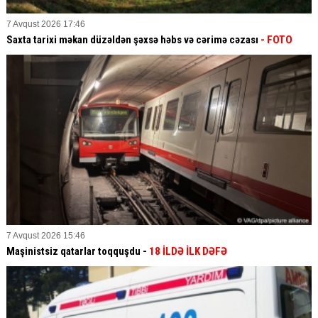
7 Avqust 2026 17:46
Saxta tarixi məkan düzəldən şəxsə həbs və cərimə cəzası
- FOTO
7 Avqust 2026 15:46
Maşinistsiz qatarlar toqquşdu -
18 İLDƏ İLK DƏFƏ