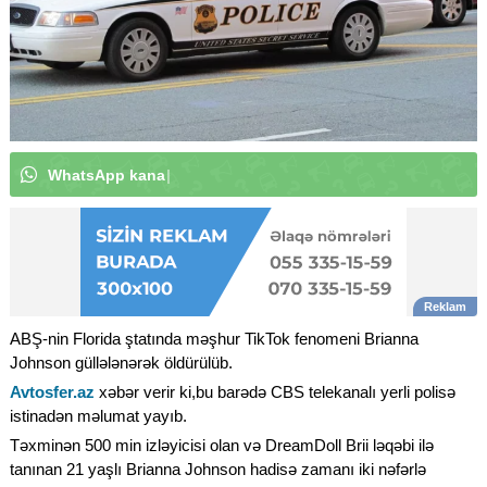
W
h
a
t
s
A
p
p
k
a
n
a
l
ı
m
ı
z
a
a
b
u
n
ə
o
l
u
n
|
ABŞ-nin Florida ştatında məşhur TikTok fenomeni Brianna
Johnson güllələnərək öldürülüb.
Avtosfer.az
xəbər verir ki,bu barədə CBS telekanalı yerli polisə
istinadən məlumat yayıb.
Təxminən 500 min izləyicisi olan və DreamDoll Brii ləqəbi ilə
tanınan 21 yaşlı Brianna Johnson hadisə zamanı iki nəfərlə