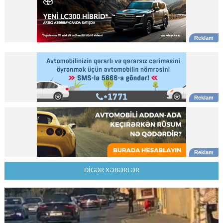
DİGƏR XƏBƏRLƏR