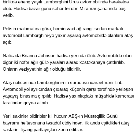
birlikdə əhəng yaşılı Lamborghini Urus avtomobilində hərəkətdə
olub. Hadisə bazar günü səhər tezdən Miramar şəhərində baş
verib.
Polisin məlumatına görə, həmin vaxt ağ rəngli sedan markalı
avtomobil Lamborghini-yə yaxınlaşaraq avtomobildə olanlara atəş
açıb.
Nəticədə Brianna Johnson hadisə yerində ölüb. Avtomobildə olan
digər iki nəfər ağır güllə yaraları alaraq xəstəxanaya çatdırılıb.
Onların vəziyyətinin ağır olduğu bildirilir.
Atəş nəticəsində Lamborghini-nin sürücüsü idarəetməni itirib.
Avtomobil yol ayrıcından çıxaraq küçənin qarşı tərəfində yerləşən
yaşayış binasına çırpılıb. Hadisə yaxınlıqdakı müşahidə kamerası
tərəfindən qeydə alınıb.
Yerli sakinlər bildiriblər ki, hücum ABŞ-ın Müstəqillik Günü
bayramı həftəsonuna təsadüf etdiyindən, ilk anda eşitdikləri atəş
səslərini fişəng partlayışları zənn ediblər.