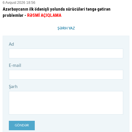
6 Avqust 2026 18:56
Azərbaycanın ilk ödənişli yolunda sürücüləri təngə gətirən
problemlər -
RƏSMİ AÇIQLAMA
ŞƏRH YAZ
Ad
E-mail
Şərh
GÖNDƏR