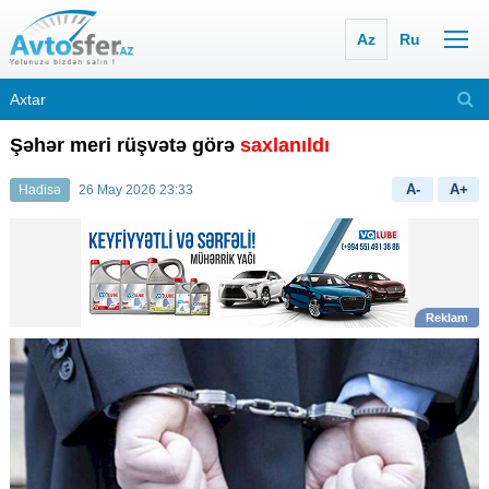
Az
Ru
Şəhər meri rüşvətə görə
saxlanıldı
A-
A+
Hadisə
26 May 2026 23:33