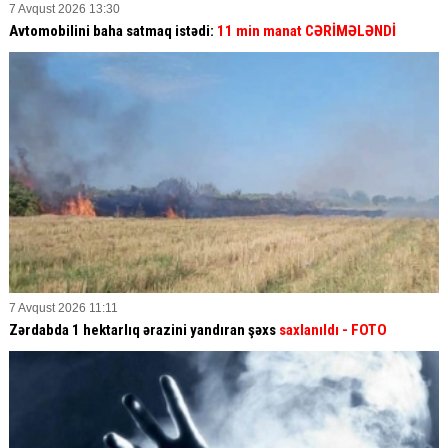
7 Avqust 2026 13:30
Avtomobilini baha satmaq istədi:
11 min manat CƏRİMƏLƏNDİ
7 Avqust 2026 11:11
Zərdabda 1 hektarlıq ərazini yandıran şəxs
saxlanıldı
- FOTO