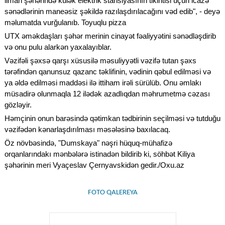
liman şəhərində külək elektrik stansiyasının tikintisi üçün icazə
sənədlərinin maneəsiz şəkildə razılaşdırılacağını vəd edib", - deyə
məlumatda vurğulanıb. Toyuqlu pizza
UTX əməkdaşları şəhər merinin cinayət fəaliyyətini sənədləşdirib
və onu pulu alarkən yaxalayıblar.
Vəzifəli şəxsə qarşı xüsusilə məsuliyyətli vəzifə tutan şəxs
tərəfindən qanunsuz qazanc təklifinin, vədinin qəbul edilməsi və
ya əldə edilməsi maddəsi ilə ittiham irəli sürülüb. Onu əmlakı
müsadirə olunmaqla 12 ilədək azadlıqdan məhrumetmə cəzası
gözləyir.
Həmçinin onun barəsində qətimkan tədbirinin seçilməsi və tutduğu
vəzifədən kənarlaşdırılması məsələsinə baxılacaq.
Öz növbəsində, "Dumskaya" nəşri hüquq-mühafizə
orqanlarındakı mənbələrə istinadən bildirib ki, söhbət Kiliya
şəhərinin meri Vyaçeslav Çernyavskidən gedir./Oxu.az
FOTO QALEREYA