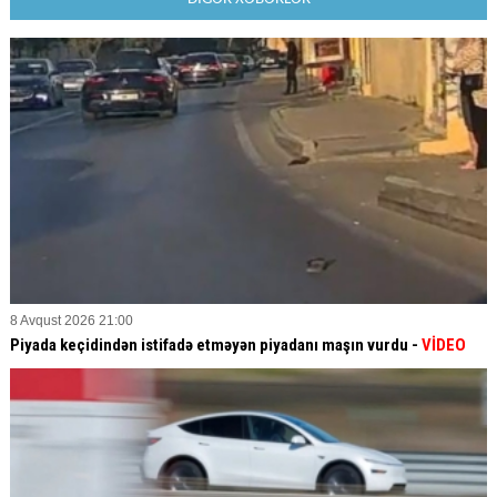
8 Avqust 2026 21:00
Piyada keçidindən istifadə etməyən piyadanı maşın vurdu -
VİDEO