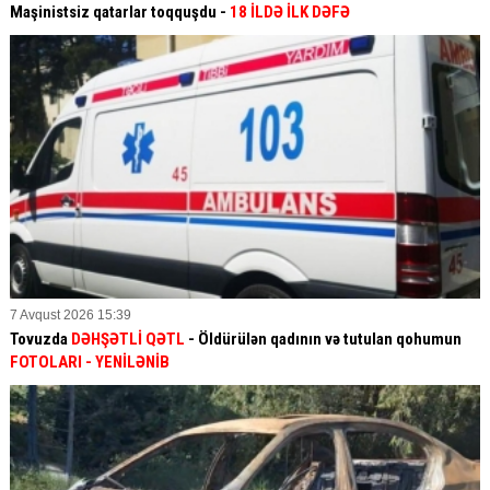
Maşinistsiz qatarlar toqquşdu -
18 İLDƏ İLK DƏFƏ
7 Avqust 2026 15:39
Tovuzda
DƏHŞƏTLİ QƏTL
- Öldürülən qadının və tutulan qohumun
FOTOLARI
- YENİLƏNİB