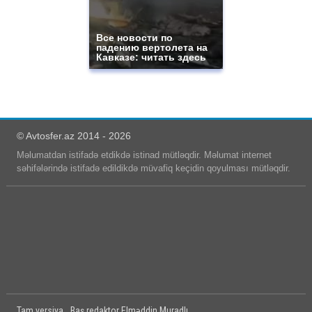
Все новости по
падению вертолета на
Кавказе: читать здесь
© Avtosfer.az 2014 - 2026
Məlumatdan istifadə etdikdə istinad mütləqdir. Məlumat internet
səhifələrində istifadə edildikdə müvafiq keçidin qoyulması mütləqdir.
Tam versiya
Baş redaktor Elməddin Muradlı