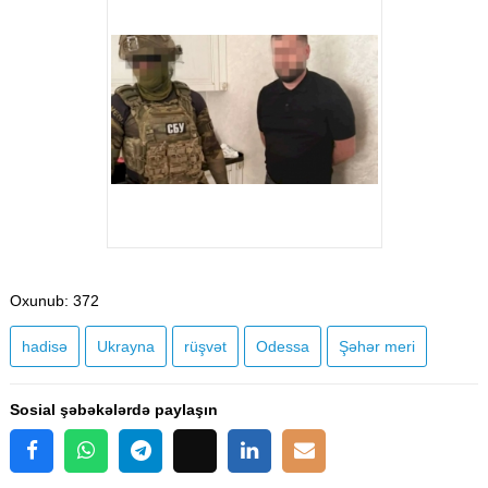
Oxunub
: 372
hadisə
Ukrayna
rüşvət
Odessa
Şəhər meri
Sosial şəbəkələrdə paylaşın