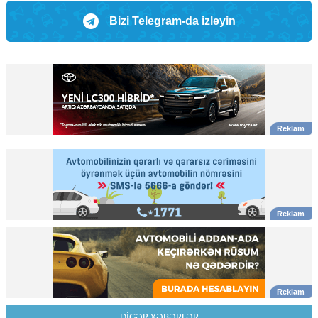
Bizi Telegram-da izləyin
DİGƏR XƏBƏRLƏR