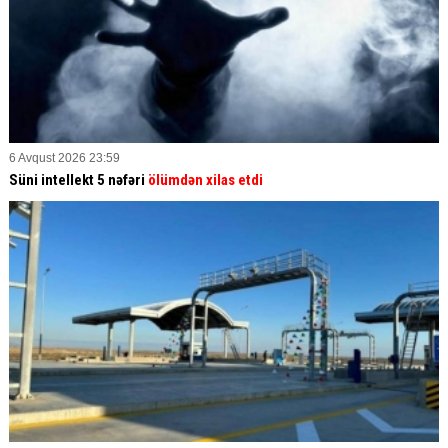
6 Avqust 2026 23:59
Süni intellekt 5 nəfəri
ölümdən xilas etdi