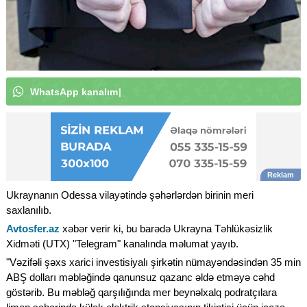
W
h
a
t
s
A
p
p
k
a
n
a
l
ı
m
ı
z
a
a
b
u
n
ə
o
l
u
n
|
Ukraynanın Odessa vilayətində şəhərlərdən birinin meri
saxlanılıb.
Avtosfer.az
xəbər verir ki, bu barədə Ukrayna Təhlükəsizlik
Xidməti (UTX) "Telegram" kanalında məlumat yayıb.
"Vəzifəli şəxs xarici investisiyalı şirkətin nümayəndəsindən 35 min
ABŞ dolları məbləğində qanunsuz qazanc əldə etməyə cəhd
göstərib. Bu məbləğ qarşılığında mer beynəlxalq podratçılara