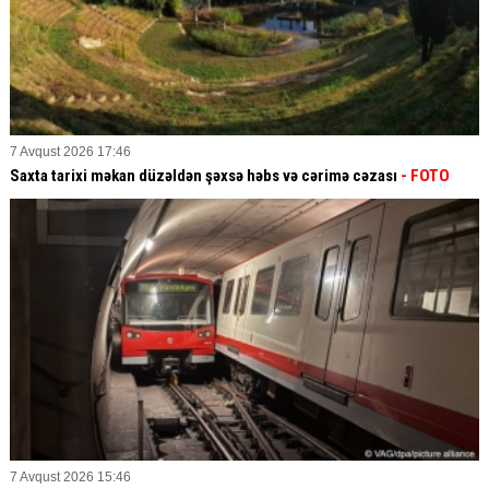
7 Avqust 2026 17:46
Saxta tarixi məkan düzəldən şəxsə həbs və cərimə cəzası
- FOTO
7 Avqust 2026 15:46