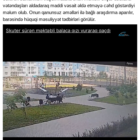
vətəndaşları aldadaraq maddi vəsait əldə etməyə cəhd göstərdiyi
məlum olub. Onun qanunsuz əməlləri ilə bağlı araşdırma aparılır,
barəsində hüquqi məsuliyyət tədbirləri görülür.