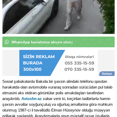
W
h
a
t
s
A
p
p
|
Sosial şəbəkələrdə Bakıda bir şəxsin əlindəki telefonu qəsdən
hərəkətdə olan avtomobilə vuraraq sonradan sürücüdən pul tələb
etməsini əks etdirən görüntülər polis əməkdaşları tərəfindən
araşdırılıb.
Avtosfer.az
xəbər verir ki, keçirilən tədbirlərlə həmin
şəxsin əvvəllər soyğunçuluq və oğurluq əməllərinə görə məhkum
olunmuş 1987-ci il təvəllüdlü Elman Hüseynov olduğu müəyyən
edilərək saxlanılıb. Araşdırmalarla onun müxtəlif oxşar üsullarla