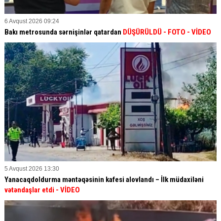
6 Avqust 2026 09:24
Bakı metrosunda sərnişinlər qatardan
DÜŞÜRÜLDÜ - FOTO - VİDEO
5 Avqust 2026 13:30
Yanacaqdoldurma məntəqəsinin kafesi alovlandı – İlk müdaxiləni
vətəndaşlar etdi
- VİDEO