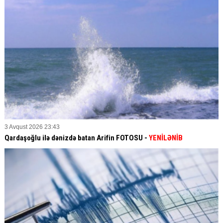
3 Avqust 2026 23:43
Qardaşoğlu ilə dənizdə batan Arifin FOTOSU
-
YENİLƏNİB