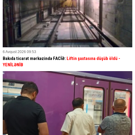
6 Avqust 2026 09:53
Bakıda ticarət mərkəzində FACİƏ:
Liftin şaxtasına düşüb öldü
-
YENİLƏNİB