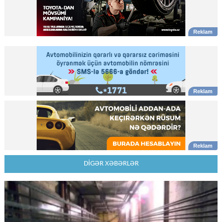
DİGƏR XƏBƏRLƏR