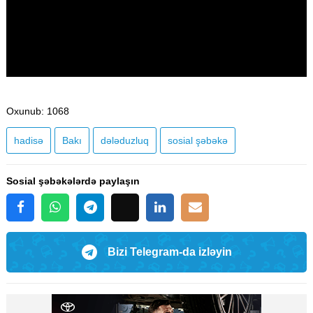
Oxunub
: 1068
hadisə
Bakı
dələduzluq
sosial şəbəkə
Sosial şəbəkələrdə paylaşın
Bizi Telegram-da izləyin