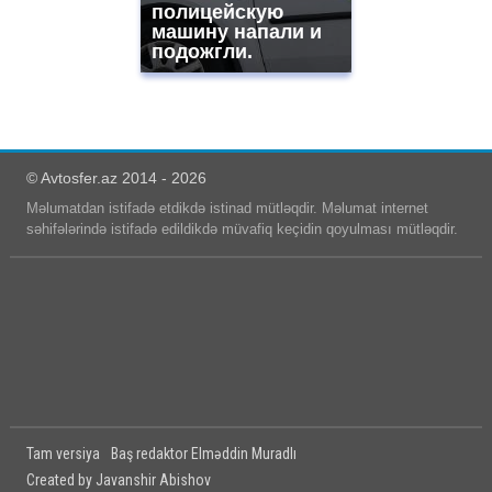
полицейскую
машину напали и
подожгли.
© Avtosfer.az 2014 - 2026
Məlumatdan istifadə etdikdə istinad mütləqdir. Məlumat internet
səhifələrində istifadə edildikdə müvafiq keçidin qoyulması mütləqdir.
Tam versiya
Baş redaktor Elməddin Muradlı
Created by Javanshir Abishov