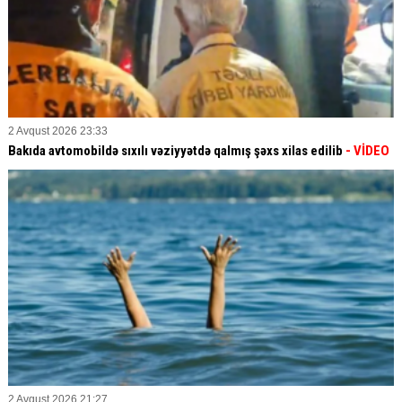
2 Avqust 2026 23:33
Bakıda avtomobildə sıxılı vəziyyətdə qalmış şəxs xilas edilib
- VİDEO
2 Avqust 2026 21:27