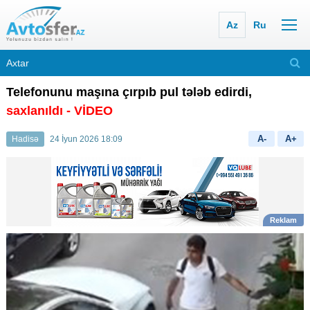
Az
Ru
Telefonunu maşına çırpıb pul tələb edirdi,
saxlanıldı - VİDEO
A-
A+
Hadisə
24 İyun 2026 18:09