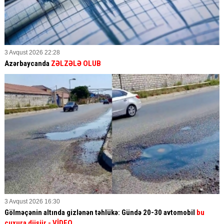
3 Avqust 2026 22:28
Azərbaycanda
ZƏLZƏLƏ OLUB
3 Avqust 2026 16:30
Gölməçənin altında gizlənən təhlükə: Gündə 20-30 avtomobil
bu
çuxura düşür
- VİDEO