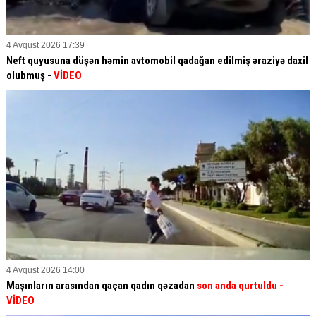
4 Avqust 2026 17:39
Neft quyusuna düşən həmin avtomobil qadağan edilmiş əraziyə daxil
olubmuş -
VİDEO
4 Avqust 2026 14:00
Maşınların arasından qaçan qadın qəzadan
son anda qurtuldu
-
VİDEO