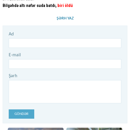
Bilgəhdə altı nəfər suda batdı,
biri öldü
ŞƏRH YAZ
Ad
E-mail
Şərh
GÖNDƏR