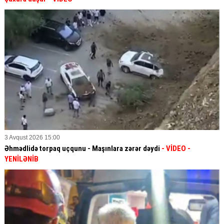
3 Avqust 2026 15:00
Əhmədlidə torpaq uçqunu - Maşınlara zərər dəydi
- VİDEO
-
YENİLƏNİB