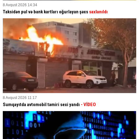
8 Avqust 2026 14:34
Taksidən pul və bank kartları oğurlayan şəxs
saxlanıldı
8 Avqust 2026 11:17
Sumqayıtda avtomobil təmiri sexi yandı
- VİDEO