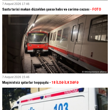
7 Avqust 2026 17:46
Saxta tarixi məkan düzəldən şəxsə həbs və cərimə cəzası
- FOTO
7 Avqust 2026 15:46
Maşinistsiz qatarlar toqquşdu -
18 İLDƏ İLK DƏFƏ