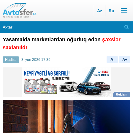
Az
Ru
Yasamalda marketlərdən oğurluq edən
şəxslər
saxlanıldı
A-
A+
Hadisə
3 İyun 2026 17:39