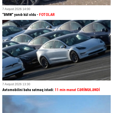
7 Avqust 2026 14:00
“BMW” yanıb kül oldu -
FOTOLAR
7 Avqust 2026 13:30
Avtomobilini baha satmaq istədi:
11 min manat CƏRİMƏLƏNDİ