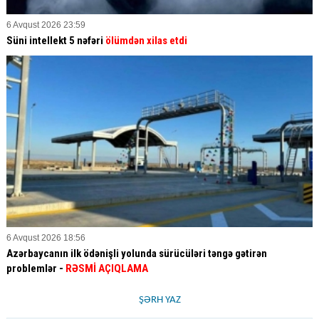
6 Avqust 2026 23:59
Süni intellekt 5 nəfəri
ölümdən xilas etdi
6 Avqust 2026 18:56
Azərbaycanın ilk ödənişli yolunda sürücüləri təngə gətirən
problemlər -
RƏSMİ AÇIQLAMA
ŞƏRH YAZ