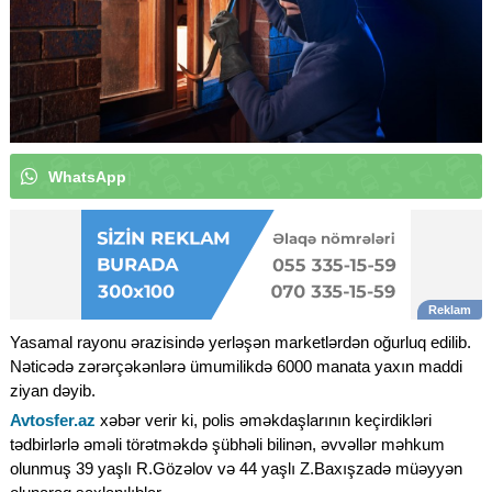
W
h
a
t
s
A
p
p
k
a
n
a
l
ı
m
ı
z
a
a
b
u
n
ə
o
|
Yasamal rayonu ərazisində yerləşən marketlərdən oğurluq edilib.
Nəticədə zərərçəkənlərə ümumilikdə 6000 manata yaxın maddi
ziyan dəyib.
Avtosfer.az
xəbər verir ki, polis əməkdaşlarının keçirdikləri
tədbirlərlə əməli törətməkdə şübhəli bilinən, əvvəllər məhkum
olunmuş 39 yaşlı R.Gözəlov və 44 yaşlı Z.Baxışzadə müəyyən