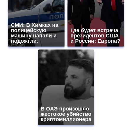
СМИ: В Химках на
полицейскую
Где будет встреча
машину напали и
президентов США
подожгли.
и России: Европа?
В ОАЭ произошло
жестокое убийство
криптомиллионера