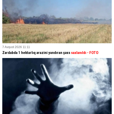
7 Avqust 2026 11:11
Zərdabda 1 hektarlıq ərazini yandıran şəxs
saxlanıldı
- FOTO