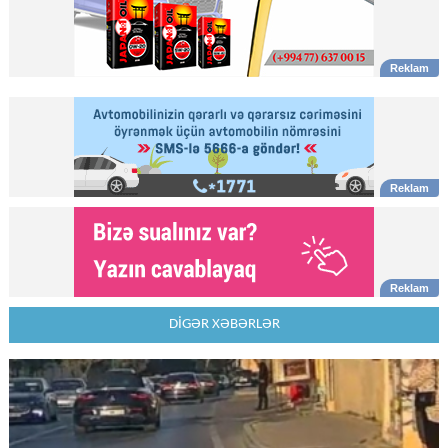
DİGƏR XƏBƏRLƏR