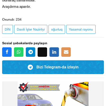
olunaraq saxlanılıblar.
Araşdırma aparılır.
Oxunub
: 234
DİN
Daxili İşlər Nazirliyi
oğurluq
Yasamal rayonu
Sosial şəbəkələrdə paylaşın
Bizi Telegram-da izləyin