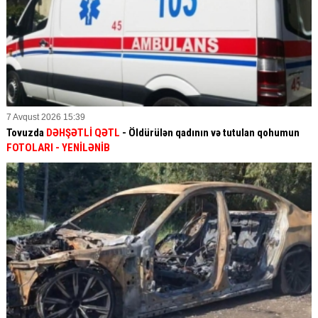
7 Avqust 2026 15:39
Tovuzda
DƏHŞƏTLİ QƏTL
- Öldürülən qadının və tutulan qohumun
FOTOLARI
- YENİLƏNİB