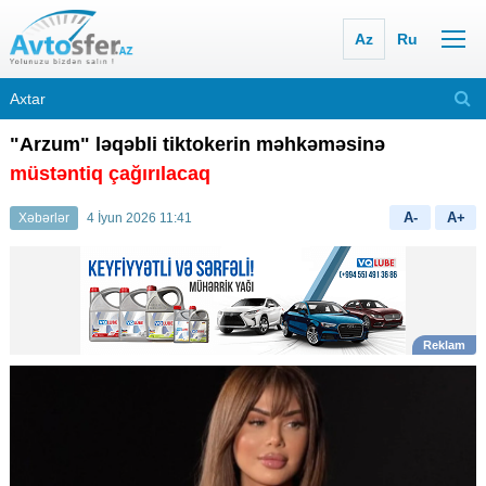
Az
Ru
"Arzum" ləqəbli tiktokerin məhkəməsinə
müstəntiq çağırılacaq
A-
A+
Xəbərlər
4 İyun 2026 11:41