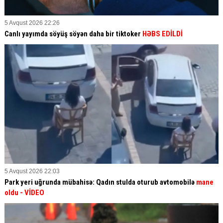
5 Avqust 2026 22:26
Canlı yayımda söyüş söyən daha bir tiktoker
HƏBS EDİLDİ
5 Avqust 2026 22:03
Park yeri uğrunda mübahisə: Qadın stulda oturub avtomobilə
mane
oldu
- VİDEO