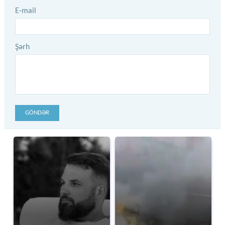
E-mail
Şərh
GÖNDƏR