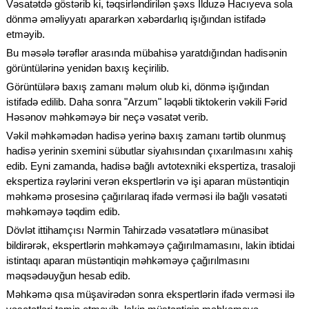
Vəsatətdə göstərib ki, təqsirləndirilən şəxs İlduzə Hacıyeva sola
dönmə əməliyyatı apararkən xəbərdarlıq işığından istifadə
etməyib.
Bu məsələ tərəflər arasında mübahisə yaratdığından hadisənin
görüntülərinə yenidən baxış keçirilib.
Görüntülərə baxış zamanı məlum olub ki, dönmə işığından
istifadə edilib. Daha sonra "Arzum" ləqəbli tiktokerin vəkili Fərid
Həsənov məhkəməyə bir neçə vəsatət verib.
Vəkil məhkəmədən hadisə yerinə baxış zamanı tərtib olunmuş
hadisə yerinin sxemini sübutlar siyahısından çıxarılmasını xahiş
edib. Eyni zamanda, hadisə bağlı avtotexniki ekspertiza, trasaloji
ekspertiza rəylərini verən ekspertlərin və işi aparan müstəntiqin
məhkəmə prosesinə çağırılaraq ifadə verməsi ilə bağlı vəsatəti
məhkəməyə təqdim edib.
Dövlət ittihamçısı Nərmin Tahirzadə vəsatətlərə münasibət
bildirərək, ekspertlərin məhkəməyə çağırılmamasını, lakin ibtidai
istintaqı aparan müstəntiqin məhkəməyə çağırılmasını
məqsədəuyğun hesab edib.
Məhkəmə qısa müşavirədən sonra ekspertlərin ifadə verməsi ilə