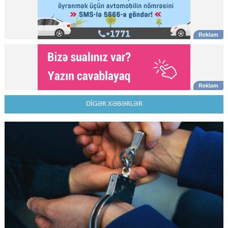
DİGƏR XƏBƏRLƏR