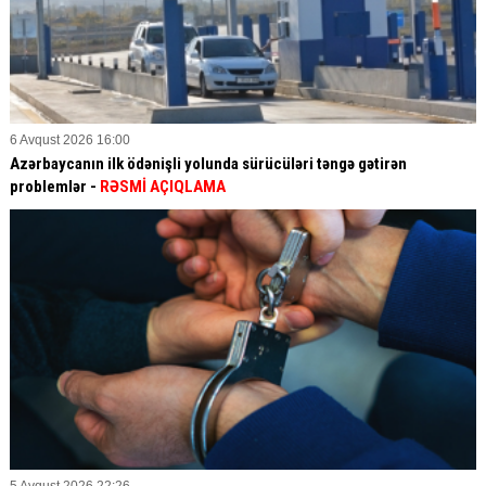
6 Avqust 2026 16:00
Azərbaycanın ilk ödənişli yolunda sürücüləri təngə gətirən
problemlər -
RƏSMİ AÇIQLAMA