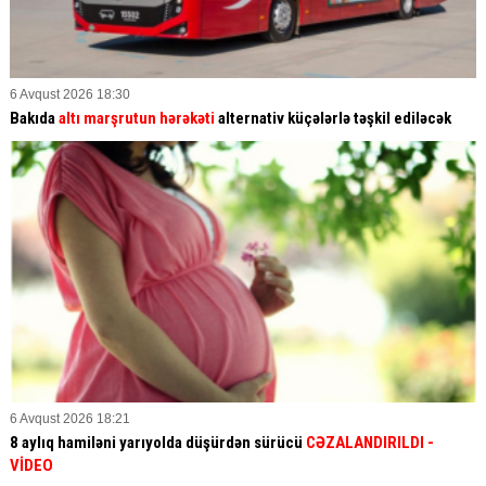
6 Avqust 2026 18:30
Bakıda
altı marşrutun hərəkəti
alternativ küçələrlə təşkil ediləcək
6 Avqust 2026 18:21
8 aylıq hamiləni yarıyolda düşürdən sürücü
CƏZALANDIRILDI
-
VİDEO