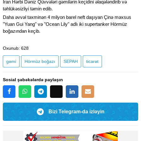
İran Hərbi Dəniz Qüvvələri gəmilərin keçidini əlaqələndirib və
təhlükəsizliyi təmin edib.
Daha əvvəl təxminən 4 milyon barel neft daşıyan Çinə məxsus
"Yuan Gui Yang" və "Ocean Lily" adlı iki supertanker Hörmüz
boğazından keçib.
Oxunub
: 628
gəmi
Hörmüz boğazı
SEPAH
ticarət
Sosial şəbəkələrdə paylaşın
Bizi Telegram-da izləyin