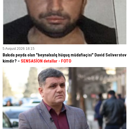
5 Avqust 2026 18:15
Bakıda peyda olan "beynəlxalq hüquq müdafiəçisi" David Seliverstov
kimdir? –
SENSASİON detallar
- FOTO