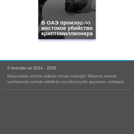
В ОАЭ произошло
жестокое убийство
криптомиллионера
© Avtosfer.az 2014 - 2026
Məlumatdan istifadə etdikdə istinad mütləqdir. Məlumat internet
səhifələrində istifadə edildikdə müvafiq keçidin qoyulması mütləqdir.