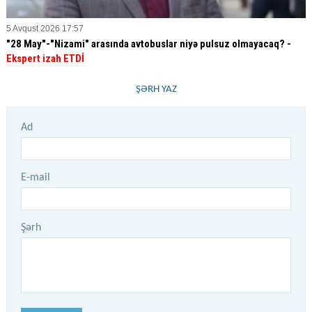
5 Avqust 2026 17:57
"28 May"-"Nizami" arasında avtobuslar niyə pulsuz olmayacaq? -
Ekspert izah ETDİ
ŞƏRH YAZ
Ad
E-mail
Şərh