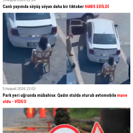
5 Avqust 2026 22:26
Canlı yayımda söyüş söyən daha bir tiktoker
HƏBS EDİLDİ
5 Avqust 2026 22:03
Park yeri uğrunda mübahisə: Qadın stulda oturub avtomobilə
mane
oldu
- VİDEO