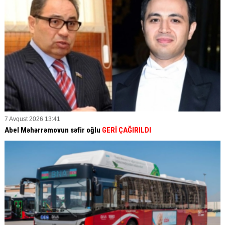
7 Avqust 2026 13:41
Abel Məhərrəmovun səfir oğlu
GERİ ÇAĞIRILDI