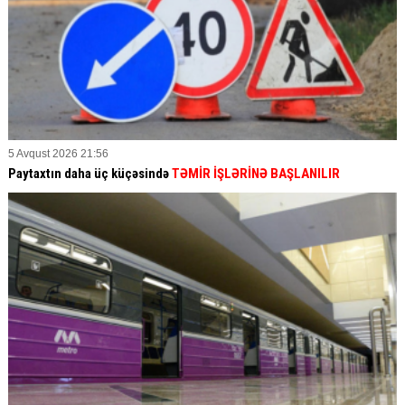
5 Avqust 2026 21:56
Paytaxtın daha üç küçəsində
TƏMİR İŞLƏRİNƏ BAŞLANILIR