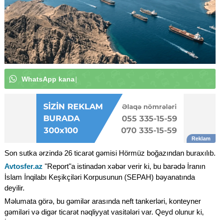
W
h
a
t
s
A
p
p
k
a
n
a
l
ı
m
ı
z
a
a
b
u
n
ə
o
l
u
n
|
Son sutka ərzində 26 ticarət gəmisi Hörmüz boğazından buraxılıb.
Avtosfer.az
"Report"a istinadən xəbər verir ki, bu barədə İranın
İslam İnqilabı Keşikçiləri Korpusunun (SEPAH) bəyanatında
deyilir.
Məlumata görə, bu gəmilər arasında neft tankerləri, konteyner
gəmiləri və digər ticarət nəqliyyat vasitələri var. Qeyd olunur ki,