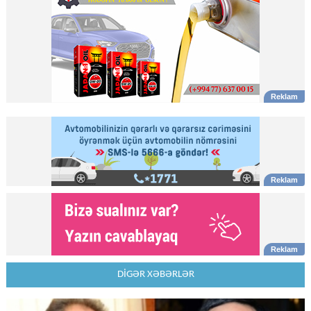
DİGƏR XƏBƏRLƏR