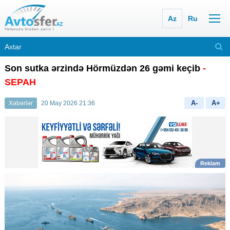
Az
Ru
Son sutka ərzində Hörmüzdən 26 gəmi keçib
-
SEPAH
A-
A+
Xəbərlər
20 May 2026 21:36