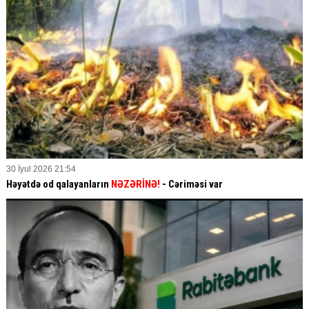
30 İyul 2026 21:54
Həyətdə od qalayanların
NƏZƏRİNƏ!
- Cəriməsi var