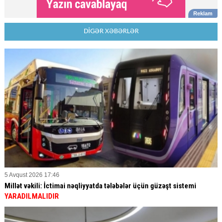
DİGƏR XƏBƏRLƏR
5 Avqust 2026 17:46
Millət vəkili: İctimai nəqliyyatda tələbələr üçün güzəşt sistemi
YARADILMALIDIR