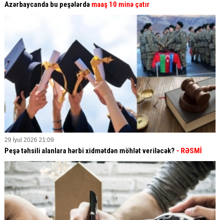
Azərbaycanda bu peşələrdə
maaş 10 minə çatır
29 İyul 2026 21:09
Peşə təhsili alanlara hərbi xidmətdən möhlət veriləcək?
- RƏSMİ