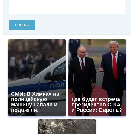
GÖNDƏR
СМИ: В Химках на
полицейскую
Где будет встреча
машину напали и
президентов США
подожгли.
и России: Европа?