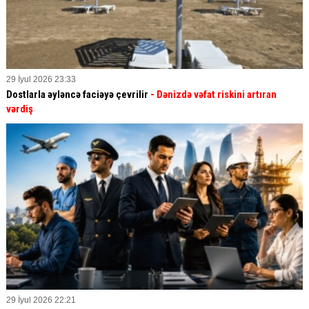
29 İyul 2026 23:33
Dostlarla əyləncə faciəyə çevrilir
- Dənizdə vəfat riskini artıran
vərdiş
29 İyul 2026 22:21