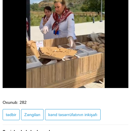
Oxunub
: 282
tədbir
Zəngilan
kənd təsərrüfatının inkişafı