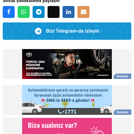
Sosial şəbəkələrdə paylaşın
Bizi Telegram-da izləyin