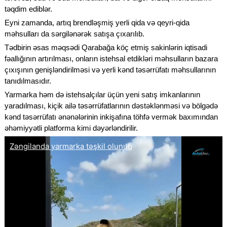
təqdim ediblər.
Eyni zamanda, artıq brendləşmiş yerli qida və qeyri-qida
məhsulları da sərgilənərək satışa çıxarılıb.
Tədbirin əsas məqsədi Qarabağa köç etmiş sakinlərin iqtisadi
fəallığının artırılması, onların istehsal etdikləri məhsulların bazara
çıxışının genişləndirilməsi və yerli kənd təsərrüfatı məhsullarının
tanıdılmasıdır.
Yarmarka həm də istehsalçılar üçün yeni satış imkanlarının
yaradılması, kiçik ailə təsərrüfatlarının dəstəklənməsi və bölgədə
kənd təsərrüfatı ənənələrinin inkişafına töhfə vermək baxımından
əhəmiyyətli platforma kimi dəyərləndirilir.