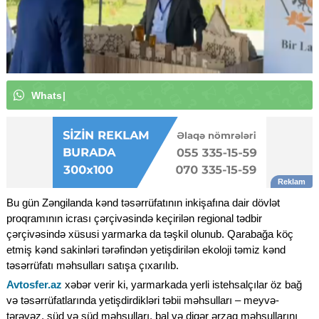
W
h
a
t
s
A
p
p
k
a
n
a
l
ı
m
|
Bu gün Zəngilanda kənd təsərrüfatının inkişafına dair dövlət
proqramının icrası çərçivəsində keçirilən regional tədbir
çərçivəsində xüsusi yarmarka da təşkil olunub. Qarabağa köç
etmiş kənd sakinləri tərəfindən yetişdirilən ekoloji təmiz kənd
təsərrüfatı məhsulları satışa çıxarılıb.
Avtosfer.az
xəbər verir ki, yarmarkada yerli istehsalçılar öz bağ
və təsərrüfatlarında yetişdirdikləri təbii məhsulları – meyvə-
tərəvəz, süd və süd məhsulları, bal və digər ərzaq məhsullarını