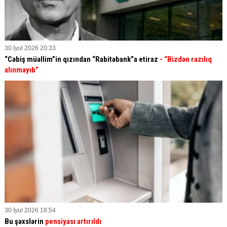
30 İyul 2026 20:33
“Cəbiş müəllim”in qızından “Rabitəbank”a etiraz
- “Bizdən razılıq
alınmayıb”
30 İyul 2026 18:54
Bu şəxslərin
pensiyası artırıldı