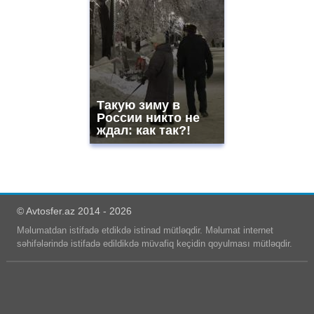
Такую зиму в
России никто не
ждал: как так?!
© Avtosfer.az 2014 - 2026
Məlumatdan istifadə etdikdə istinad mütləqdir. Məlumat internet
səhifələrində istifadə edildikdə müvafiq keçidin qoyulması mütləqdir.