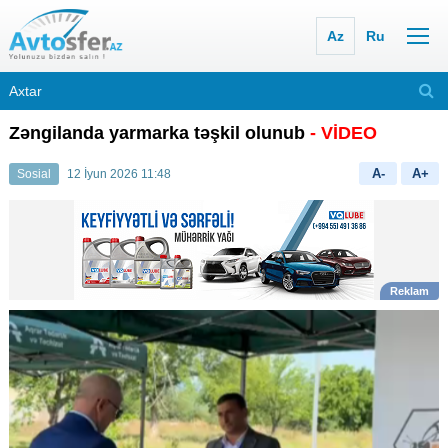
Az
Ru
Zəngilanda yarmarka təşkil olunub
- VİDEO
A-
A+
Sosial
12 İyun 2026 11:48