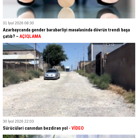
31 İyul 2026 08:30
Azərbaycanda gender bərabərliyi məsələsində dövrün trendi başa
çatıb? –
AÇIQLAMA
30 İyul 2026 22:03
Sürücüləri canından bezdirən yol
- VİDEO