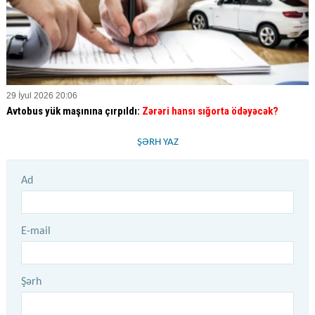
29 İyul 2026 20:06
Avtobus yük maşınına çırpıldı:
Zərəri hansı sığorta ödəyəcək?
ŞƏRH YAZ
Ad
E-mail
Şərh