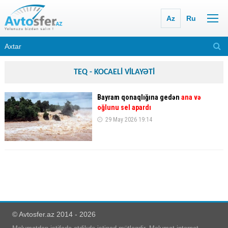
Az
Ru
TEQ - KOCAELİ VİLAYƏTİ
Bayram qonaqlığına gedən
ana və
oğlunu sel apardı
29 May 2026 19:14
© Avtosfer.az 2014 - 2026