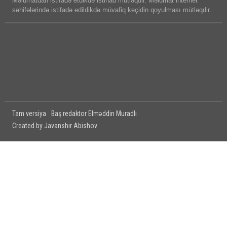
Məlumatdan istifadə etdikdə istinad mütləqdir. Məlumat internet
səhifələrində istifadə edildikdə müvafiq keçidin qoyulması mütləqdir.
Tam versiya
Baş redaktor Elməddin Muradlı
Created by Javanshir Abishov