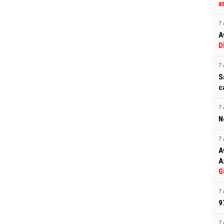
a
7 
A
D
7 
S
c
7 
N
7 
A
A
G
7 
9
7 