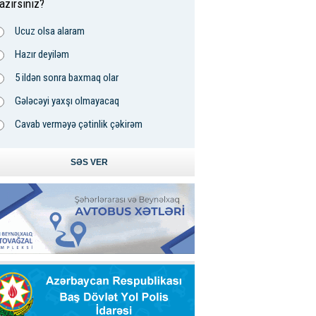
azırsınız?
Ucuz olsa alaram
Hazır deyiləm
5 ildən sonra baxmaq olar
Gələcəyi yaxşı olmayacaq
Cavab verməyə çətinlik çəkirəm