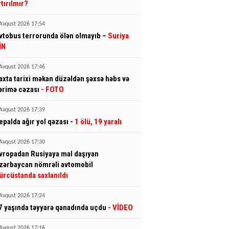
rtırılmır?
Avqust 2026 17:54
vtobus terrorunda ölən olmayıb –
Suriya
İN
Avqust 2026 17:46
axta tarixi məkan düzəldən şəxsə həbs və
ərimə cəzası
- FOTO
Avqust 2026 17:39
epalda ağır yol qəzası -
1 ölü, 19 yaralı
Avqust 2026 17:30
vropadan Rusiyaya mal daşıyan
zərbaycan nömrəli avtomobil
ürcüstanda saxlanıldı
Avqust 2026 17:24
7 yaşında təyyarə qanadında uçdu
- VİDEO
Avqust 2026 17:16