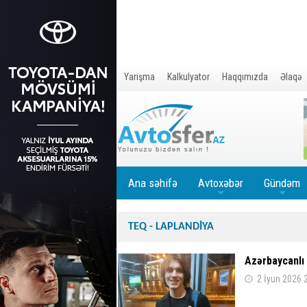
Yarışma
Kalkulyator
Haqqımızda
Əlaqə
Ana səhifə
Avtoxəbər
Gündəm
+
+
TEQ - LAPLANDİYA
Azərbaycanlı
2 İyun 2026 