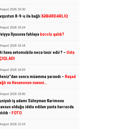
Avqust 2026 16:30
vqustun 8-9-u ilə bağlı
XƏBƏRDARLIQ
Avqust 2026 16:24
lviyyə İlyasova fəhləyə
borclu qalıb?
Avqust 2026 16:16
sti hava avtomobilə necə təsir edir? –
Usta
ÇIQLADI
Avqust 2026 16:09
Beniz”dən sonra müəmma yarandı –
Rəşad
ağlı və Həsənovun nəvəsi…
Avqust 2026 16:00
usiyalı iş adamı Süleyman Kərimova
əxsus olduğu iddia edilən yaxta hərracda
atılıb -
FOTO
Avqust 2026 15:54