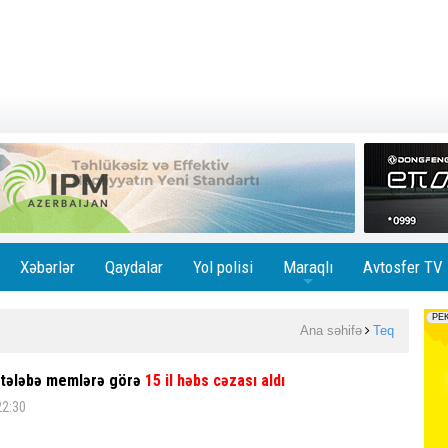
Xəbərlər
Qaydalar
Yol polisi
Maraqlı
Avtosfer TV
+
Ana səhifə
Teq
 tələbə memlərə görə
15 il həbs cəzası aldı
22:30