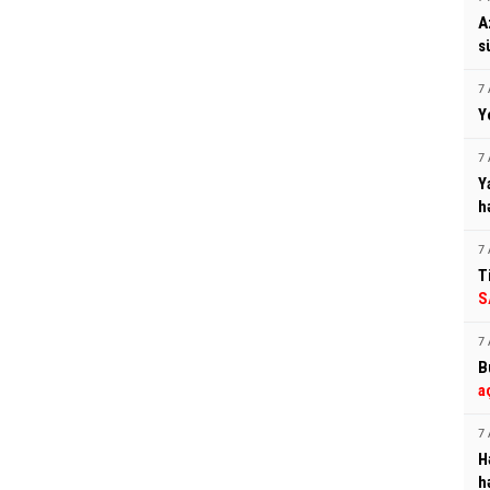
A
s
7 
Y
7 
Y
h
7 
T
S
7 
B
a
7 
H
h