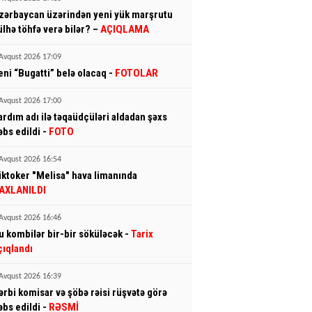
zərbaycan üzərindən yeni yük marşrutu
ülhə töhfə verə bilər? –
AÇIQLAMA
Avqust 2026 17:09
eni “Bugatti” belə olacaq -
FOTOLAR
Avqust 2026 17:00
ardım adı ilə təqaüdçüləri aldadan şəxs
əbs edildi -
FOTO
Avqust 2026 16:54
iktoker "Melisa" hava limanında
AXLANILDI
Avqust 2026 16:46
u kombilər bir-bir söküləcək -
Tarix
çıqlandı
Avqust 2026 16:39
ərbi komisar və şöbə rəisi rüşvətə görə
əbs edildi -
RƏSMİ