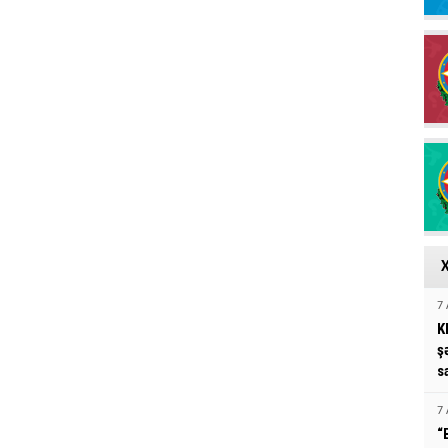
7 
K
ş
s
7 
“