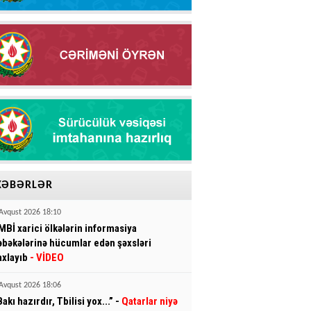
XƏBƏRLƏR
Avqust 2026 18:10
MBİ xarici ölkələrin informasiya
əbəkələrinə hücumlar edən şəxsləri
axlayıb
- VİDEO
Avqust 2026 18:06
Bakı hazırdır, Tbilisi yox...” -
Qatarlar niyə