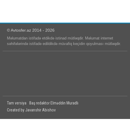
© Avtosfer.az 2014 - 2026
Məlumatdan istifadə etdikdə istinad mütləqdir. Məlumat internet
səhifələrində istifadə edildikdə müvafiq keçidin qoyulması mütləqdir.
Tam versiya
Baş redaktor Elməddin Muradlı
Created by Javanshir Abishov