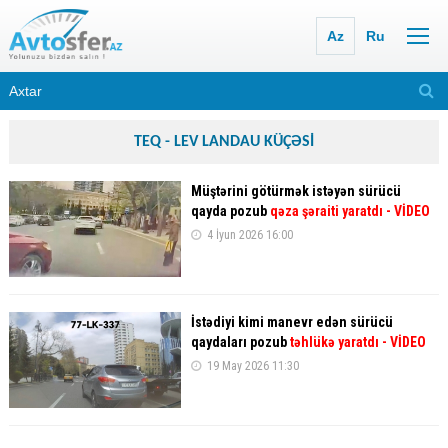
Az
Ru
TEQ - LEV LANDAU KÜÇƏSİ
Müştərini götürmək istəyən sürücü
qayda pozub
qəza şəraiti yaratdı
- VİDEO
4 İyun 2026 16:00
İstədiyi kimi manevr edən sürücü
qaydaları pozub
təhlükə yaratdı
- VİDEO
19 May 2026 11:30